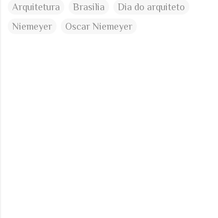
Arquitetura
Brasilia
Dia do arquiteto
Niemeyer
Oscar Niemeyer
C
o
m
e
n
t
á
r
i
o
s