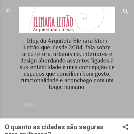
Pular para o conteúdo principal
Blog da Arquiteta Elenara Stein
Leitão que, desde 2004, fala sobre
arquitetura, urbanismo, interiores e
design abordando assuntos ligados à
sustentabilidade e uma concepção de
espaços que conciliem bom gosto,
funcionalidade e aconchego com um
toque humano.
MAIS…
O quanto as cidades são seguras