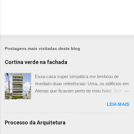
Postagens mais visitadas deste blog
Cortina verde na fachada
Essa casa super simpática me lembrou de
imediato duas referências: Uma, os edificios em
Atenas que ficavam perto do meu hotel. Todos
tinham imensas floreiras que fazia com que
LEIA MAIS
ficassem tão simpáticos! Mas olhando com
mais foco, me veio a segunda referência. Na
verdade as fachadas da frente e fundos são
Processo da Arquitetura
como segundas peles, floreiras que criam um
micro clima super agradável no interior do