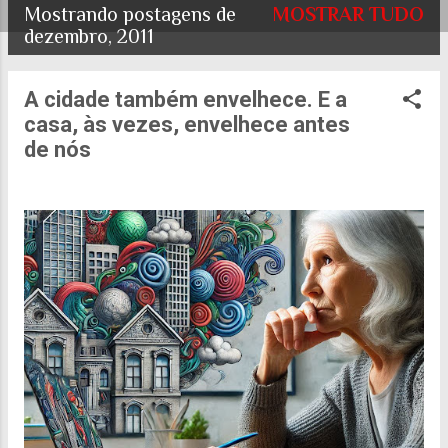
Mostrando postagens de
MOSTRAR TUDO
P
dezembro, 2011
o
A cidade também envelhece. E a
s
casa, às vezes, envelhece antes
t
de nós
a
g
e
n
s