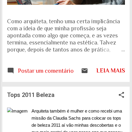
Como arquiteta, tenho uma certa implicância
com a ideia de que minha profissão seja
apontada como algo que começa, e as vezes
termina, essencialmente na estética. Talvez
porque, depois de tantos anos de prática,
trabalhando com espaços internos e externos,
e as pessoas que ali vivem e circulam, tenha
LEIA MAIS
ficado cada vez mais evidente para mim que
Postar um comentário
uma porta, uma escada, uma calçada ou uma
janela podem interferir muito mais na vida de
alguém do que aquilo que aparece nas
Tops 2011 Beleza
fotografias dos projetos. Quando falamos de
envelhecimento, isso fica ainda mais evidente.
Arquiteta também é mulher e como recebi uma
A realidade nos mostra que o Brasil está
missão da Claudia Sachs para colocar os tops
envelhecendo rapidamente. Aquela pirâmide
de beleza 2011 aí vão minhas descobertas e o
etária que aprendemos a desenhar nos livros