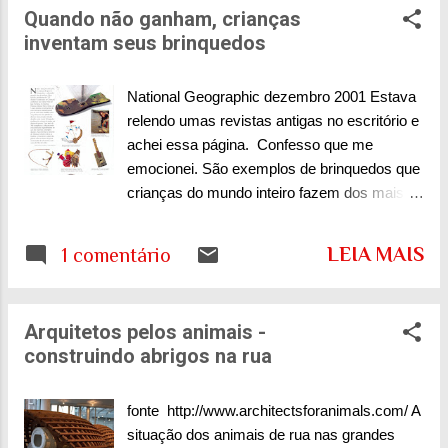
Quando não ganham, crianças
vizinhos. E todas são super entulhadas.
navegar sem interferências....
inventam seus brinquedos
Quadros, flores, enfeites...gente, não existe
ninguém minimalis...
National Geographic dezembro 2001 Estava
relendo umas revistas antigas no escritório e
achei essa página. Confesso que me
emocionei. São exemplos de brinquedos que
crianças do mundo inteiro fazem dos mais
diversos materiais. Nesta época do ano em
que as lojas estão entulhadas de brinquedos
LEIA MAIS
1 comentário
eletrônicos caríssimos e/ou tecnológicos,
ver a criatividade de quem, não tendo
dinheiro para ter acesso à esses brinquedos,
Arquitetos pelos animais -
tem uma outra coisa que não tem preço:
construindo abrigos na rua
criatividade ! Esta coleção teve origem em
um presente de um menino do Quênia para o
presidente de uma organização de
fonte http://www.architectsforanimals.com/ A
assistência à infância. Ao elogiar a
situação dos animais de rua nas grandes