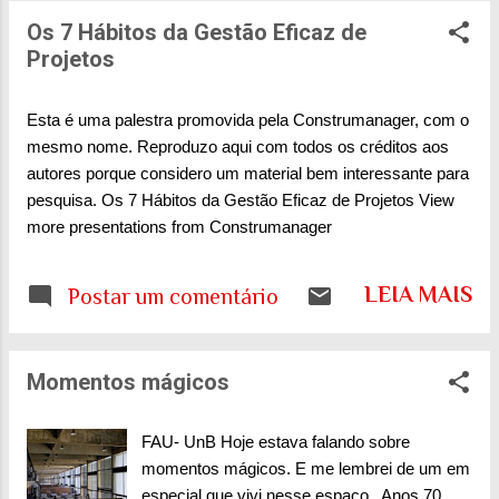
mais fluidos. Vale a visita pelos espaços e
Os 7 Hábitos da Gestão Eficaz de
pelas suas inúmeras possibilidades de nos
Projetos
surpreender. Fonte das fotos e matéria
AQUI
Esta é uma palestra promovida pela Construmanager, com o
mesmo nome. Reproduzo aqui com todos os créditos aos
autores porque considero um material bem interessante para
pesquisa. Os 7 Hábitos da Gestão Eficaz de Projetos View
more presentations from Construmanager
LEIA MAIS
Postar um comentário
Momentos mágicos
FAU- UnB Hoje estava falando sobre
momentos mágicos. E me lembrei de um em
especial que vivi nesse espaço. Anos 70,