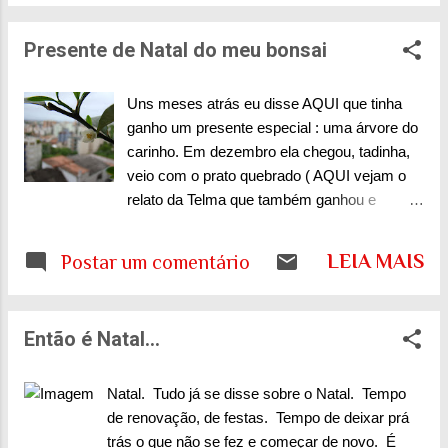
nessa época que essa fluidez de espaços se
mostrava mais rica. O pessoal dos anos
Presente de Natal do meu bonsai
mais adiantados, alunos do quarto o...
Uns meses atrás eu disse AQUI que tinha
ganho um presente especial : uma árvore do
carinho. Em dezembro ela chegou, tadinha,
veio com o prato quebrado ( AQUI vejam o
relato da Telma que também ganhou e
fotografou tudo !). Quando ela chegou, eu
estava fora de casa e recebi um telefonema:
LEIA MAIS
Postar um comentário
chegou uma encomenda prá ti, via sedex,
mas está vazando. Se tu autorizar e abrir,
não dá para devolver...Pensei cá comigo, só
Então é Natal...
que estava esperando era a árvore do
carinho e não ia mandar ela de volta
né...Assim quando cheguei em casa, lá
Natal. Tudo já se disse sobre o Natal. Tempo
estava ela, me esperando... De vaso
de renovação, de festas. Tempo de deixar prá
quebrado, mas ela inteira, que carinho que é
trás o que não se fez e começar de novo. É