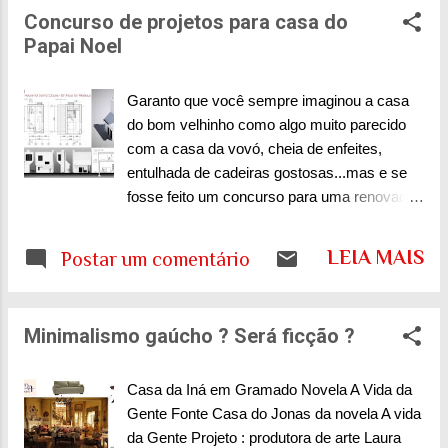
Affonso Romano de Sant'ana Nossa, como
Concurso de projetos para casa do
é difícil achar um dormitório bacana, que
Papai Noel
enfeite os sonhos dos amantes e não seja
apenas aquele recanto do descanso
cotidiano. Parece que os desenhos são feitos
Garanto que você sempre imaginou a casa
pensando em papai e mamãe e seguimos
do bom velhinho como algo muito parecido
velhos conceitos, modernizando alguma
com a casa da vovó, cheia de enfeites,
linha aqui e acolá... Não é preciso que o
entulhada de cadeiras gostosas...mas e se
quarto seja moteloso , como dizia um ex-
fosse feito um concurso para uma renovada
sócio, para se referir ã profusão de espelhos,
no visual da residência de Santa Claus ?
luzes e cores duvidosas. Estou me referindo
Abaixo o resultado. O que acharam ? Fonte
LEIA MAIS
Postar um comentário
ao espaço que nos embala, que nos faz mais
Concurso Casa do Papai Noel Será que
gente, mais a gente mesmo... Fonte Fonte
Papai Noel iria aprovar ????
Fonte Fonte
Minimalismo gaúcho ? Será ficção ?
Casa da Iná em Gramado Novela A Vida da
Gente Fonte Casa do Jonas da novela A vida
da Gente Projeto : produtora de arte Laura