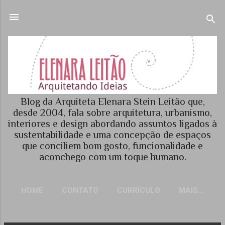
Pular para o conteúdo principal
Blog da Arquiteta Elenara Stein Leitão que,
desde 2004, fala sobre arquitetura, urbanismo,
interiores e design abordando assuntos ligados à
sustentabilidade e uma concepção de espaços
que conciliem bom gosto, funcionalidade e
aconchego com um toque humano.
HOME
CONTATO
CURRÍCULO
MAIS…