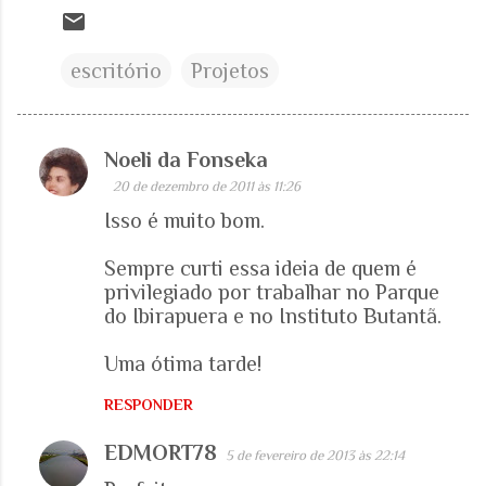
escritório
Projetos
Noeli da Fonseka
C
20 de dezembro de 2011 às 11:26
o
Isso é muito bom.
m
e
Sempre curti essa ideia de quem é
privilegiado por trabalhar no Parque
n
do Ibirapuera e no Instituto Butantã.
t
á
Uma ótima tarde!
r
RESPONDER
i
o
EDMORT78
5 de fevereiro de 2013 às 22:14
s