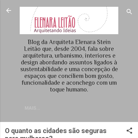
Pular para o conteúdo principal
Blog da Arquiteta Elenara Stein
Leitão que, desde 2004, fala sobre
arquitetura, urbanismo, interiores e
design abordando assuntos ligados à
sustentabilidade e uma concepção de
espaços que conciliem bom gosto,
funcionalidade e aconchego com um
toque humano.
MAIS…
O quanto as cidades são seguras