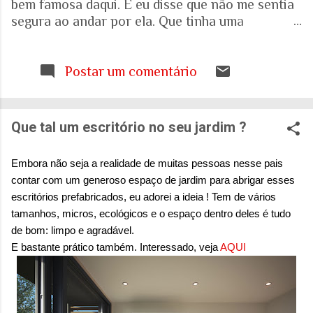
bem famosa daqui. E eu disse que não me sentia
segura ao andar por ela. Que tinha uma
percepção de insegurança. E a resposta foi que
seria talvez uma visão pessoal. Como sei que a
visão (e experiência) das mulheres sobre o que é
Postar um comentário
uma cidade segura pode ser diferente das visões
masculinas, fui pesquisar a respeito em artigos
acadêmicos e governamentais recentes para
Que tal um escritório no seu jardim ?
entender mais sobre a realidade. É mesmo
percepção pessoal. Ou.... Pesquisa do Instituto
Embora não seja a realidade de muitas pessoas nesse pais
Patrícia Galvão em parceria com o Instituto
contar com um generoso espaço de jardim para abrigar esses
Locomotiva, divulgada em setembro de 2024,
escritórios prefabricados, eu adorei a ideia ! Tem de vários
mostrou um dado alarmante: que 97% das
tamanhos, micros, ecológicos e o espaço dentro deles é tudo
brasileiras sentem medo de sofrer violência
de bom: limpo e agradável.
quando se deslocam pela cidade. A mesma
E bastante prático também. Interessado, veja
AQUI
pesquisa aponta que 71% das mulheres já
sofreram algum tipo de violência durante seus
deslocamentos urbanos. Entre mulheres negras
e LBT, os índices sobem ainda mais. Isso não é