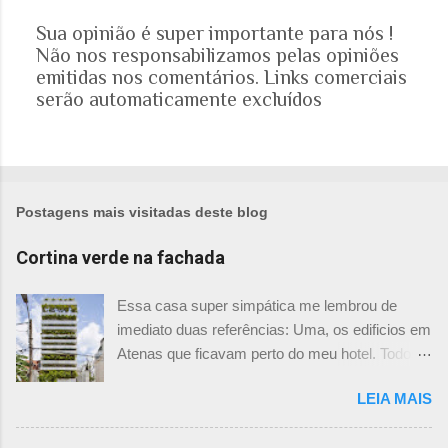
Sua opinião é super importante para nós !
Não nos responsabilizamos pelas opiniões
P
emitidas nos comentários. Links comerciais
o
serão automaticamente excluídos
s
t
a
r
u
m
Postagens mais visitadas deste blog
c
o
Cortina verde na fachada
m
e
Essa casa super simpática me lembrou de
n
imediato duas referências: Uma, os edificios em
t
Atenas que ficavam perto do meu hotel. Todos
á
tinham imensas floreiras que fazia com que
r
LEIA MAIS
ficassem tão simpáticos! Mas olhando com
i
mais foco, me veio a segunda referência. Na
o