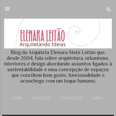
Pular para o conteúdo principal
Blog da Arquiteta Elenara Stein Leitão que,
desde 2004, fala sobre arquitetura, urbanismo,
interiores e design abordando assuntos ligados à
sustentabilidade e uma concepção de espaços
que conciliem bom gosto, funcionalidade e
aconchego com um toque humano.
HOME
CONTATO
CURRÍCULO
MAIS…