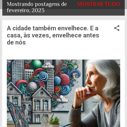
Mostrando postagens de
MOSTRAR TUDO
P
fevereiro, 2023
o
A cidade também envelhece. E a
s
casa, às vezes, envelhece antes
t
de nós
a
g
e
n
s