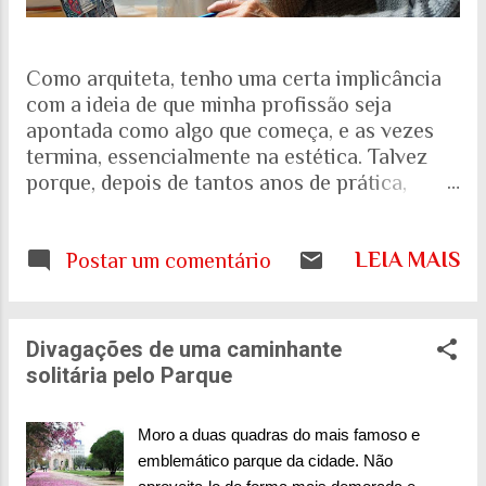
Como arquiteta, tenho uma certa implicância
com a ideia de que minha profissão seja
apontada como algo que começa, e as vezes
termina, essencialmente na estética. Talvez
porque, depois de tantos anos de prática,
trabalhando com espaços internos e externos,
e as pessoas que ali vivem e circulam, tenha
LEIA MAIS
ficado cada vez mais evidente para mim que
Postar um comentário
uma porta, uma escada, uma calçada ou uma
janela podem interferir muito mais na vida de
alguém do que aquilo que aparece nas
Divagações de uma caminhante
fotografias dos projetos. Quando falamos de
solitária pelo Parque
envelhecimento, isso fica ainda mais evidente.
A realidade nos mostra que o Brasil está
Moro a duas quadras do mais famoso e
envelhecendo rapidamente. Aquela pirâmide
emblemático parque da cidade. Não
etária que aprendemos a desenhar nos livros