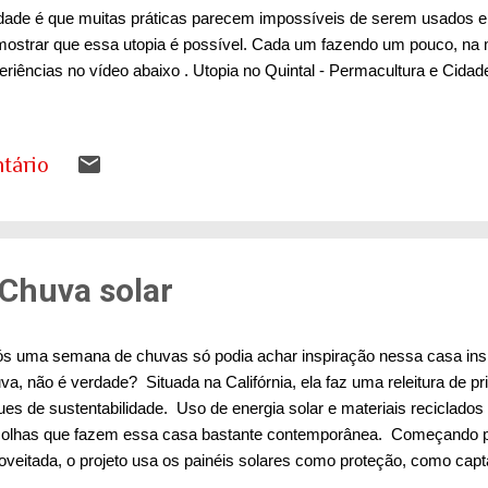
idade é que muitas práticas parecem impossíveis de serem usados 
mostrar que essa utopia é possível. Cada um fazendo um pouco, na m
eriências no vídeo abaixo . Utopia no Quintal - Permacultura e Cid
tário
Chuva solar
s uma semana de chuvas só podia achar inspiração nessa casa in
va, não é verdade? Situada na Califórnia, ela faz uma releitura de p
ues de sustentabilidade. Uso de energia solar e materiais reciclad
olhas que fazem essa casa bastante contemporânea. Começando pe
oveitada, o projeto usa os painéis solares como proteção, como capt
necendo 100% da sua eletricidade e ao mesmo tempo sendo um ele