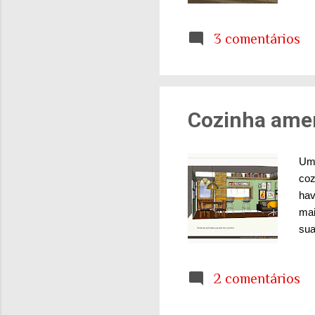
Coc
seu
3 comentários
qua
tiv
com
dem
Cozinha amer
Uma
coz
hav
mai
sua
uma
obr
2 comentários
par