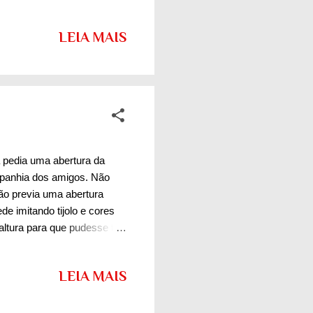
 homem de visão adiante do
que os negócios eram bons
LEIA MAIS
a Engenharia de Produção
trial e conhecer conceitos
de "ganha-ganha". E gostei
 pedia uma abertura da
mpanhia dos amigos. Não
ção previa uma abertura
de imitando tijolo e cores
ltura para que pudesse ter
em alto brilho. Etapa da
ltando ainda o papel de
LEIA MAIS
tão