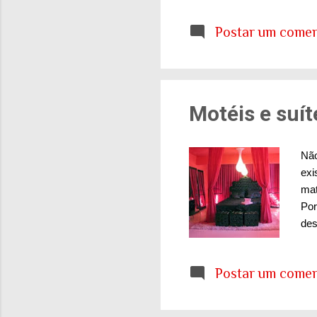
con
Postar um comen
lum
O r
Vi 
Motéis e suít
Não
exi
mat
Por
des
des
rep
Postar um comen
exi
mot
da 