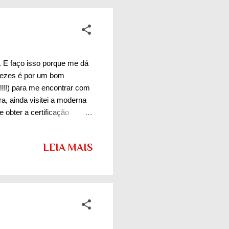
. E faço isso porque me dá
 vezes é por um bom
!!!) para me encontrar com
a, ainda visitei a moderna
 obter a certificação
. Eta cidade gostosa!!! Eu
rdade tinha ficado com a
LEIA MAIS
s do Brasil. Imaginem o
r esse mar azul meio
l, que tem 500.000