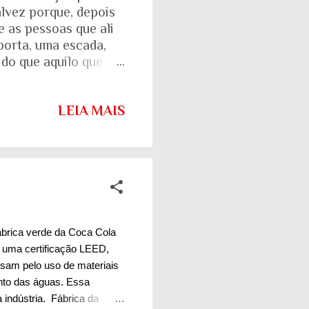
alvez porque, depois
e as pessoas que ali
porta, uma escada,
 do que aquilo que
isso fica ainda mais
ente. Aquela pirâmide
LEIA MAIS
ta o país que temos.
sas, para as nossas
a simples por trás
fábrica verde da Coca Cola
r uma certificação LEED,
ssam pelo uso de materiais
ento das águas. Essa
 indústria. Fábrica da