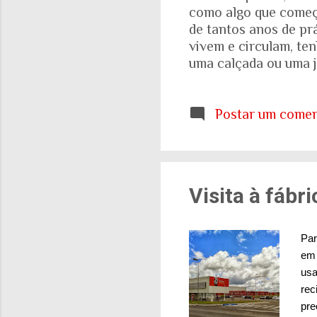
como algo que começa
de tantos anos de pr
vivem e circulam, te
uma calçada ou uma j
aparece nas fotograf
evidente. A realidad
etária que aprendemo
Postar um comen
E ainda estamos tent
cidades e para o sis
de tudo isso: onde q
Visita à fábr
Par
em 
usa
rec
pre