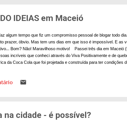
O IDEIAS em Maceió
faz algum tempo que fiz um compromisso pessoal de blogar todo dia
to prazer, óbvio. Mas tem uns dias em que isso é impossível. E as
ivo... Bom? Não! Maravilhoso motivo! Passei três dia em Maceió (!
soas incríveis que conheci através do Viva Positivamente e de quebr
rica da Coca Cola que foi projetada e construída para ter condições de
D. Depois eu falo bem sobre isso. Hoje deixa eu lembrar de Maceió
ha visitado Alagoas em 1980 (!!!). Não me lembrava de Maceió, na ve
tário
gem das praias de Alagoas que considerei desde então as mais linda
 era a praia do Francês naquela época... Mas hoje, em 2013, curti
erdeado, andar pela areia, sentir o clima de uma cidade que é capita
itantes, mas passa ...
 na cidade - é possível?