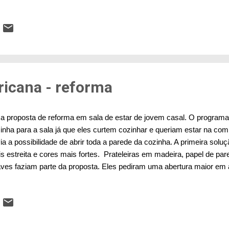
a Cola em Maceió - foto Elenara Leitão Me lembro que meu pai, um
 tempo, sempre falava da responsabilidade social das empresas e 
ndo todos ganhavam. Muitos anos depois, ao fazer meu mestrado n
e a oportunidade de conhecer mais a fundo práticas de produção indus
o produção enxuta, sustentabilidade e algo se chamava de relação 
ais dessa ideia de que um bom pr...
icana - reforma
 proposta de reforma em sala de estar de jovem casal. O programa
inha para a sala já que eles curtem cozinhar e queriam estar na co
ia a possibilidade de abrir toda a parede da cozinha. A primeira solu
s estreita e cores mais fortes. Prateleiras em madeira, papel de pare
ves faziam parte da proposta. Eles pediram uma abertura maior em a
 visão mais ampla. E cores mais brandas. A opção caiu em um azul 
a com abertura do vão que acabou ainda maior. Sala quase pronta, fa
ede que ficará para outra etapa. Projeto : Arquiteta Elenara Stein Lei