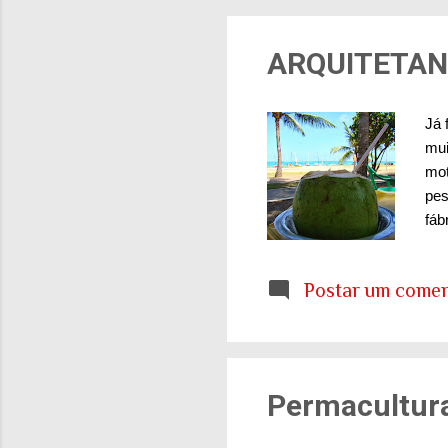
ARQUITETAND
Já 
mui
mot
pes
fáb
LEE
tin
Postar um comen
ima
que
esv
hab
Permacultura