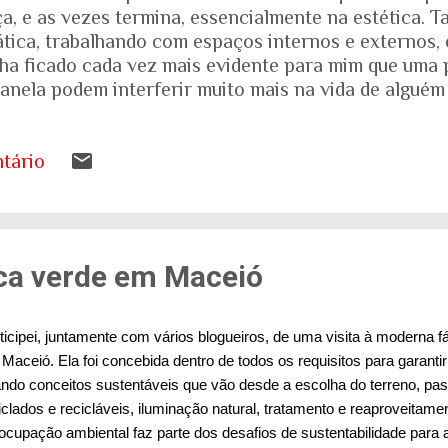
, e as vezes termina, essencialmente na estética. T
ática, trabalhando com espaços internos e externos, 
nha ficado cada vez mais evidente para mim que uma 
anela podem interferir muito mais na vida de alguém
ias dos projetos. Quando falamos de envelhecimento, 
e nos mostra que o Brasil está envelhecendo rapidam
s a desenhar nos livros de geografia já não represen
tário
ando entender o que isso significa para as nossas ca
tema de saúde. Eu costumo pensar que há uma pergunt
ueremos envelhecer? A resposta da maioria das p...
ica verde em Maceió
ticipei, juntamente com vários blogueiros, de uma visita à moderna 
Maceió. Ela foi concebida dentro de todos os requisitos para garanti
ndo conceitos sustentáveis que vão desde a escolha do terreno, pa
iclados e recicláveis, iluminação natural, tratamento e reaproveitam
ocupação ambiental faz parte dos desafios de sustentabilidade para a