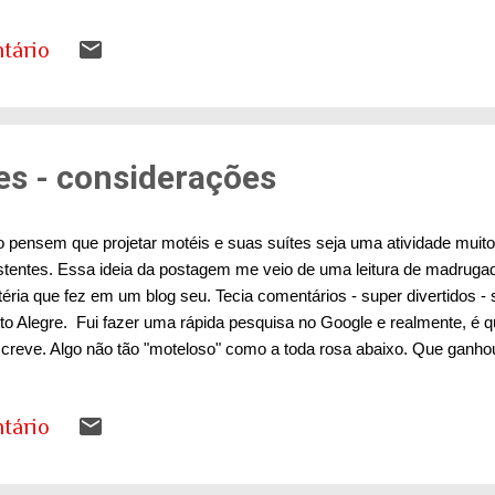
cepção estética e formal. Amplos espaços entremeados com áreas 
tário
inosidade e ventilação. Materiais foram aproveitados e usados de ma
esultado? Uma casa agradável, super atual e que não agride (tanto) 
AQUI
es - considerações
 pensem que projetar motéis e suas suítes seja uma atividade muito 
stentes. Essa ideia da postagem me veio de uma leitura de madrug
éria que fez em um blog seu. Tecia comentários - super divertidos - 
to Alegre. Fui fazer uma rápida pesquisa no Google e realmente, é q
creve. Algo não tão "moteloso" como a toda rosa abaixo. Que ganh
ign mais ousado numa casa cor da vida. Me desculpem a franquez
roduzir todos os clichês de um local de encontros.... Fonte Só por c
tário
ste até motel para cachorros. Mas para que existem esses locais de 
ivos óbvios, de encontros amorosos, eles representam uma fuga do c
fantasia. Fonte Mas por trás de todo apelo erótico, existem condicio