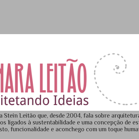
Pular para o conteúdo principal
 Stein Leitão que, desde 2004, fala sobre arquitetur
os ligados à sustentabilidade e uma concepção de e
sto, funcionalidade e aconchego com um toque huma