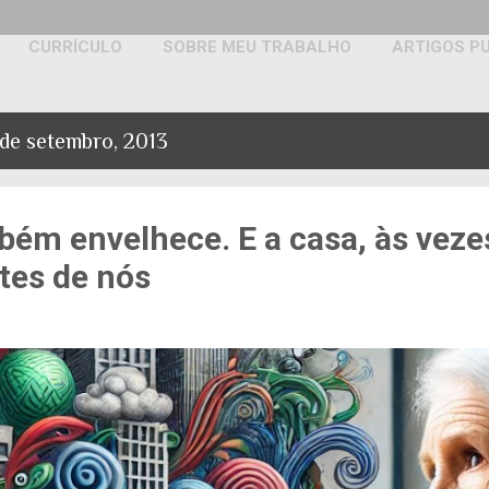
CURRÍCULO
SOBRE MEU TRABALHO
ARTIGOS P
CURSO ESPAÇO & ESTÍMULO
de setembro, 2013
bém envelhece. E a casa, às veze
tes de nós