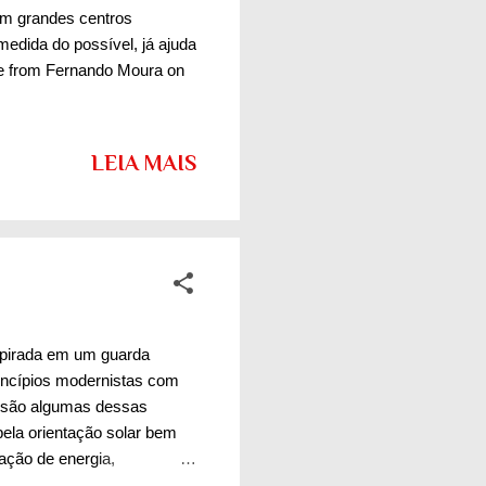
em grandes centros
edida do possível, já ajuda
ade from Fernando Moura on
LEIA MAIS
spirada em um guarda
rincípios modernistas com
os são algumas dessas
la orientação solar bem
ação de energia,
mento marcante de sua