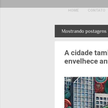
HOME
CONTATO
Mostrando postagens 
P
o
s
A cidade tam
t
envelhece an
a
g
e
n
s