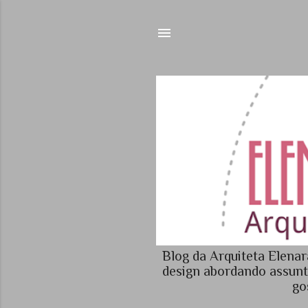
Blog da Arquiteta Elenara
design abordando assunt
go