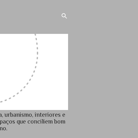
a, urbanismo, interiores e
spaços que conciliem bom
no.