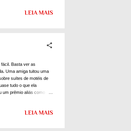
abertas garantem muita
LEIA MAIS
neira a realçar os espaços.
o meio ambiente . Gostei .
fácil. Basta ver as
ada. Uma amiga tuitou uma
sobre suítes de motéis de
uase tudo o que ela
ou um prêmio aliás como
a mas ela me parece
uriosidade descobri que
LEIA MAIS
alta rotatividade? Além dos
otidiano. Por isso o apelo
namentos no projeto para