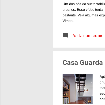
Um dos nós da sustentabil
urbanos. Esse vídeo tenta 
bastante. Veja algumas exp
Vimeo .
Postar um comen
Casa Guarda 
Apó
chu
toq
esc
apr
for