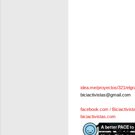
idea.me/proyectos/321/elgra
biciactivistas@gmail.com
facebook.com / Biciactivist
biciactivistas.com