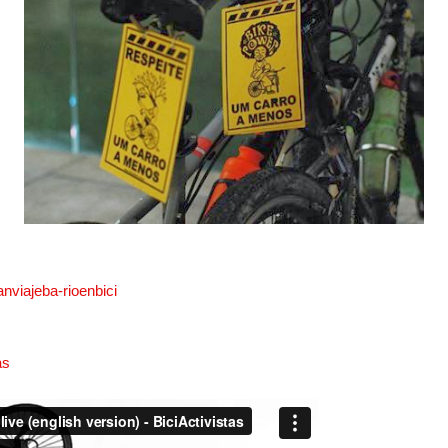
nviajeba-rioenbici
as