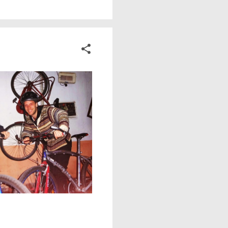
ade. A mesma
a durante seus
inda mais. Isso não é