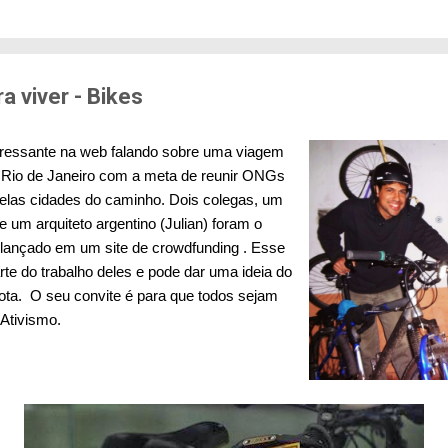
edo de sofrer violência quando se deslocam pela cid
71% das mulheres já sofreram algum tipo de violênci
s. Entre mulheres negras e LBT, os índices sobem a
er...
a viver - Bikes
eressante na web falando sobre uma viagem
 Rio de Janeiro com a meta de reunir ONGs
elas cidades do caminho. Dois colegas, um
e um arquiteto argentino (Julian) foram o
i lançado em um site de crowdfunding . Esse
te do trabalho deles e pode dar uma ideia do
ota. O seu convite é para que todos sejam
iAtivismo.