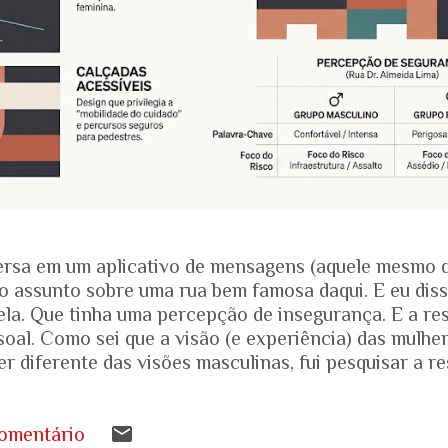
rsa em um aplicativo de mensagens (aquele mesmo 
o assunto sobre uma rua bem famosa daqui. E eu dis
ela. Que tinha uma percepção de insegurança. E a res
soal. Como sei que a visão (e experiência) das mulhe
r diferente das visões masculinas, fui pesquisar a r
amentais recentes para entender mais sobre a reali
.... Pesquisa do Instituto Patrícia Galvão em parceri
da em setembro de 2024, mostrou um dado alarmante
omentário