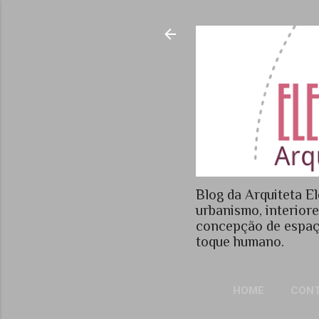
Blog da Arquiteta El
urbanismo, interior
concepção de espaç
toque humano.
HOME
CON