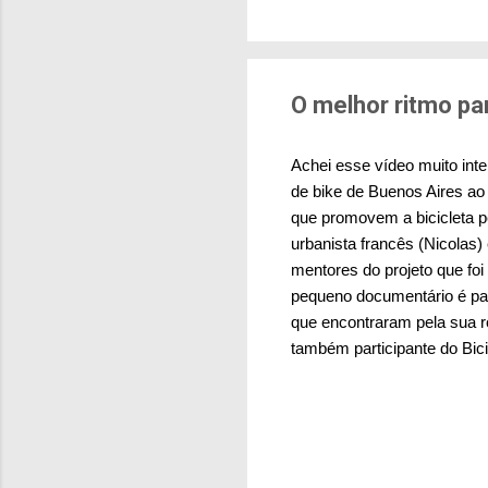
brasileiras sentem m
pesquisa aponta que 
deslocamentos urbano
sensação isolada. Se p
O melhor ritmo par
Achei esse vídeo muito int
de bike de Buenos Aires ao
que promovem a bicicleta p
urbanista francês (Nicolas) 
mentores do projeto que fo
pequeno documentário é par
que encontraram pela sua r
também participante do Bic