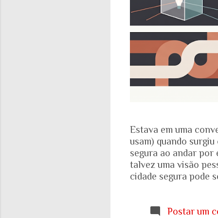
Estava em uma conve
usam) quando surgiu 
segura ao andar por 
talvez uma visão pes
cidade segura pode se
acadêmicos e govern
percepção pessoal. Ou
Locomotiva, divulga
Postar um c