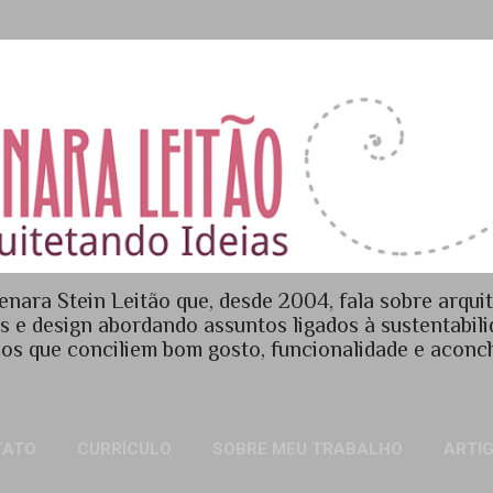
Pular para o conteúdo principal
enara Stein Leitão que, desde 2004, fala sobre arquit
es e design abordando assuntos ligados à sustentabil
os que conciliem bom gosto, funcionalidade e acon
TATO
CURRÍCULO
SOBRE MEU TRABALHO
ARTI