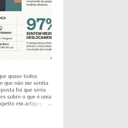
que quase todos
se que não me sentia
posta foi que seria
res sobre o que é uma
espeito em artigos
dade. É mesmo
a com o Instituto
: que 97% das