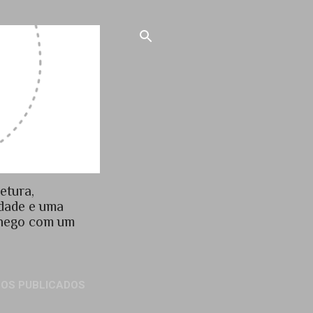
etura,
idade e uma
chego com um
GOS PUBLICADOS