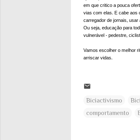
em que critico a pouca ofer
vias com elas. E cabe aos 
carregador de jornais, usar 
Ou seja, educação para tod
vulnerável - pedestre, cicl
Vamos escolher o melhor ri
arriscar vidas.
Biciactivismo
Bic
comportamento
C
o