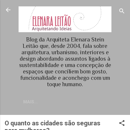
Pular para o conteúdo principal
Blog da Arquiteta Elenara Stein
Leitão que, desde 2004, fala sobre
arquitetura, urbanismo, interiores e
design abordando assuntos ligados à
sustentabilidade e uma concepção de
espaços que conciliem bom gosto,
funcionalidade e aconchego com um
toque humano.
MAIS…
O quanto as cidades são seguras