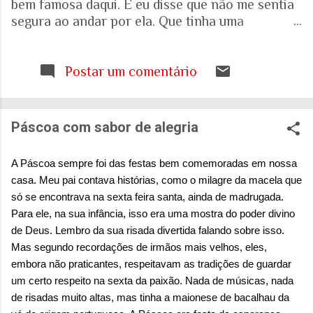
bem famosa daqui. E eu disse que não me sentia
segura ao andar por ela. Que tinha uma
percepção de insegurança. E a resposta foi que
seria talvez uma visão pessoal. Como sei que a
visão (e experiência) das mulheres sobre o que é
Postar um comentário
uma cidade segura pode ser diferente das visões
masculinas, fui pesquisar a respeito em artigos
acadêmicos e governamentais recentes para
Páscoa com sabor de alegria
entender mais sobre a realidade. É mesmo
percepção pessoal. Ou.... Pesquisa do Instituto
A Páscoa sempre foi das festas bem comemoradas em nossa
Patrícia Galvão em parceria com o Instituto
casa. Meu pai contava histórias, como o milagre da macela que
Locomotiva, divulgada em setembro de 2024,
só se encontrava na sexta feira santa, ainda de madrugada.
mostrou um dado alarmante: que 97% das
Para ele, na sua infância, isso era uma mostra do poder divino
brasileiras sentem medo de sofrer violência
de Deus. Lembro da sua risada divertida falando sobre isso.
quando se deslocam pela cidade. A mesma
Mas segundo recordações de irmãos mais velhos, eles,
pesquisa aponta que 71% das mulheres já
embora não praticantes, respeitavam as tradições de guardar
sofreram algum tipo de violência durante seus
um certo respeito na sexta da paixão. Nada de músicas, nada
deslocamentos urbanos. Entre mulheres negras
de risadas muito altas, mas tinha a maionese de bacalhau da
e LBT, os índices sobem ainda mais. Isso não é