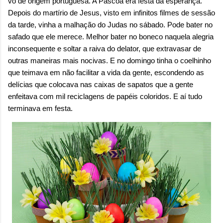
vó de origem portuguesa. A Páscoa era festa da esperança.
sensação isolada. Se per...
Depois do martírio de Jesus, visto em infinitos filmes de sessão
da tarde, vinha a malhação do Judas no sábado. Pode bater no
safado que ele merece. Melhor bater no boneco naquela alegria
inconsequente e soltar a raiva do delator, que extravasar de
outras maneiras mais nocivas. E no domingo tinha o coelhinho
que teimava em não facilitar a vida da gente, escondendo as
delícias que colocava nas caixas de sapatos que a gente
enfeitava com mil reciclagens de papéis coloridos. E aí tudo
terminava em festa.