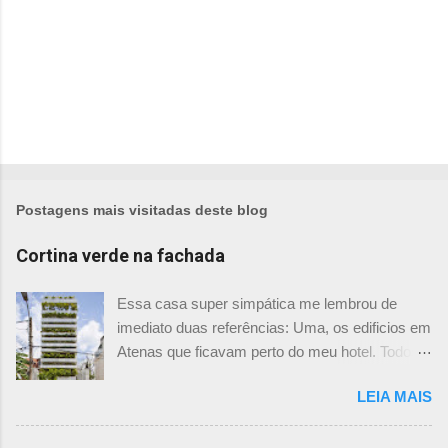
Postagens mais visitadas deste blog
Cortina verde na fachada
Essa casa super simpática me lembrou de
imediato duas referências: Uma, os edificios em
Atenas que ficavam perto do meu hotel. Todos
tinham imensas floreiras que fazia com que
LEIA MAIS
ficassem tão simpáticos! Mas olhando com
mais foco, me veio a segunda referência. Na
verdade as fachadas da frente e fundos são