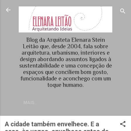
Pular para o conteúdo principal
Blog da Arquiteta Elenara Stein
Leitão que, desde 2004, fala sobre
arquitetura, urbanismo, interiores e
design abordando assuntos ligados à
sustentabilidade e uma concepção de
espaços que conciliem bom gosto,
funcionalidade e aconchego com um
toque humano.
MAIS…
A cidade também envelhece. E a