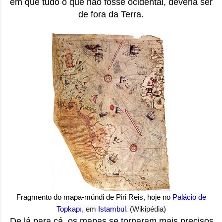
em que tudo o que não fosse ocidental, deveria ser
de fora da Terra.
Fragmento do mapa-múndi de Piri Reis, hoje no
Palácio de
Topkapı
, em
Istambul
. (Wikipédia)
De lá para cá, os mapas se tornaram mais precisos