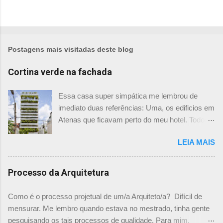
Postagens mais visitadas deste blog
Cortina verde na fachada
Essa casa super simpática me lembrou de
imediato duas referências: Uma, os edificios em
Atenas que ficavam perto do meu hotel. Todos
tinham imensas floreiras que fazia com que
LEIA MAIS
ficassem tão simpáticos! Mas olhando com
mais foco, me veio a segunda referência. Na
verdade as fachadas da frente e fundos são
Processo da Arquitetura
como segundas peles, floreiras que criam um
micro clima super agradável no interior do
Como é o processo projetual de um/a Arquiteto/a? Difícil de
prédio. Justo como a casa do colega Oscar
mensurar. Me lembro quando estava no mestrado, tinha gente
Muller. Eu juro que tenho fotos no computador,
pesquisando os tais processos de qualidade. Para mim,