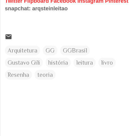
Twitter
Flipboard
Facebook
Instagram
Pinterest
snapchat: arqsteinleitao
Arquitetura
GG
GGBrasil
Gustavo Gili
história
leitura
livro
Resenha
teoria
C
o
m
e
n
t