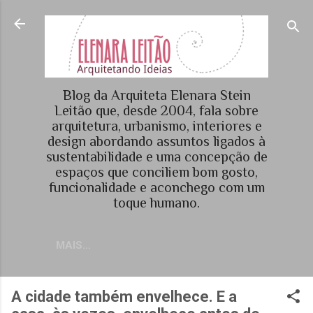
Pular para o conteúdo principal
Blog da Arquiteta Elenara Stein
Leitão que, desde 2004, fala sobre
arquitetura, urbanismo, interiores e
design abordando assuntos ligados à
sustentabilidade e uma concepção de
espaços que conciliem bom gosto,
funcionalidade e aconchego com um
toque humano.
MAIS…
A cidade também envelhece. E a