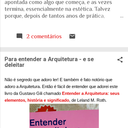
apontada como algo que começa, e as vezes
termina, essencialmente na estética. Talvez
porque, depois de tantos anos de prática,
trabalhando com espaços internos e externos, e
as pessoas que ali vivem e circulam, tenha ficado
cada vez mais evidente para mim que uma porta,
2 comentários
uma escada, uma calçada ou uma janela podem
interferir muito mais na vida de alguém do que
aquilo que aparece nas fotografias dos
Para entender a Arquitetura - e se
projetos. Quando falamos de envelhecimento,
deleitar
isso fica ainda mais evidente. A realidade nos
mostra que o Brasil está envelhecendo
Não é segredo que adoro ler! E também é fato notório que
rapidamente. Aquela pirâmide etária que
adoro a Arquitetura. Então é fácil de entender que adorei este
aprendemos a desenhar nos livros de geografia
livro da Gustavo Gili chamado
Entender a Arquitetura: seus
já não representa o país que temos. E ainda
elementos, história e significado
, de Leland M. Roth.
estamos tentando entender o que isso significa
para as nossas casas, para as nossas cidades e
para o sistema de saúde. Eu costumo pensar que
há uma pergunta simples por trás de tudo isso: