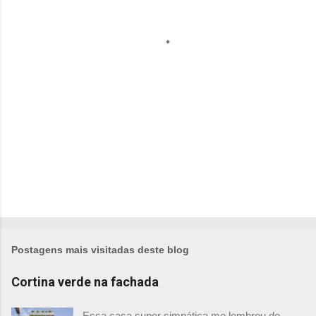
á
r
i
o
s
Postagens mais visitadas deste blog
Cortina verde na fachada
Essa casa super simpática me lembrou de