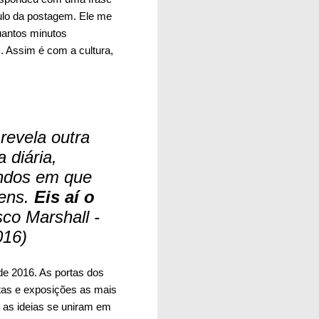
ulo da postagem. Ele me
uantos minutos
. Assim é com a cultura,
...
revela outra
 diária,
ndos em que
gens.
Eis aí o
sco Marshall -
016)
de 2016. As portas dos
tas e exposições as mais
s as ideias se uniram em