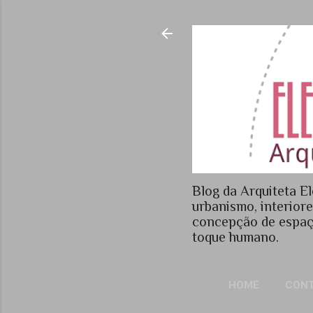
Blog da Arquiteta El
urbanismo, interior
concepção de espaç
toque humano.
HOME
CON