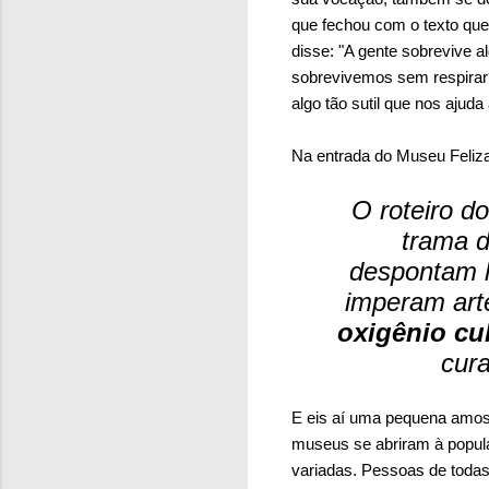
que fechou com o texto que
disse: "A gente sobrevive
sobrevivemos sem respirar? 
algo tão sutil que nos aju
Na entrada do Museu Feliza
O roteiro d
trama d
despontam 
imperam arte
oxigênio cul
cur
E eis aí uma pequena amost
museus se abriram à popula
variadas. Pessoas de todas 