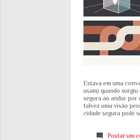
Estava em uma conve
usam) quando surgiu 
segura ao andar por 
talvez uma visão pes
cidade segura pode se
acadêmicos e govern
percepção pessoal. Ou
Locomotiva, divulga
Postar um c