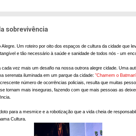
edo de sofrer violência quando se deslocam pela cid
71% das mulheres já sofreram algum tipo de violênci
s. Entre mulheres negras e LBT, os índices sobem a
er...
da sobrevivência
Alegre. Um roteiro por oito dos espaços de cultura da cidade que l
tangível e tão necessário à saúde e sanidade de todos nós - um enco
na cada vez mais um desafio na nossa outrora alegre cidade. Uma au
ma serenata iluminada em um parque da cidade:
"Chamem o Batman
o crescente número de ocorrências policiais, resulta que muitas pe
o se tornam mais inseguras, fazendo com que mais pessoas as deixe
ência.
oto para a mesmice e a robotização que a vida cheia de responsabi
hama Cultura.