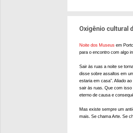
brasileiras sentem m
pesquisa aponta que 
deslocamentos urbano
sensação isolada. Se p
Oxigênio cultural 
Noite dos Museus
em Porto 
para o encontro com algo in
Sair às ruas a noite se tor
disse sobre assaltos em u
estaria em casa". Aliado a
sair às ruas. Que com iss
eterno de causa e consequ
Mas existe sempre um antíd
mais. Se chama Arte. Se c