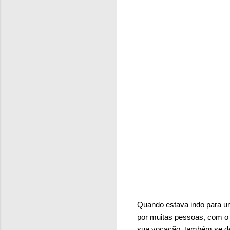
Quando estava indo para 
por muitas pessoas, com o m
sua vocação, também se ded