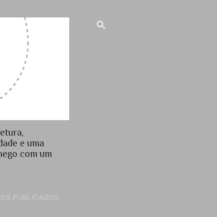
etura,
idade e uma
chego com um
GOS PUBLICADOS