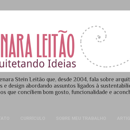
Pular para o conteúdo principal
enara Stein Leitão que, desde 2004, fala sobre arquit
es e design abordando assuntos ligados à sustentabil
os que conciliem bom gosto, funcionalidade e acon
TATO
CURRÍCULO
SOBRE MEU TRABALHO
ARTI