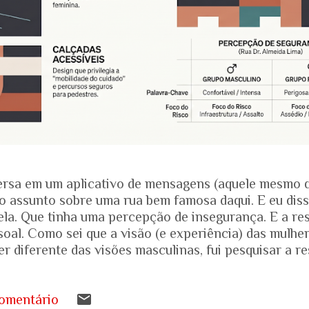
rsa em um aplicativo de mensagens (aquele mesmo 
o assunto sobre uma rua bem famosa daqui. E eu dis
ela. Que tinha uma percepção de insegurança. E a res
soal. Como sei que a visão (e experiência) das mulhe
r diferente das visões masculinas, fui pesquisar a r
amentais recentes para entender mais sobre a reali
.... Pesquisa do Instituto Patrícia Galvão em parceri
da em setembro de 2024, mostrou um dado alarmante
omentário