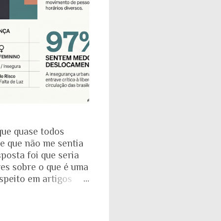
que quase todos
se que não me sentia
posta foi que seria
res sobre o que é uma
espeito em artigos
dade. É mesmo
a com o Instituto
: que 97% das