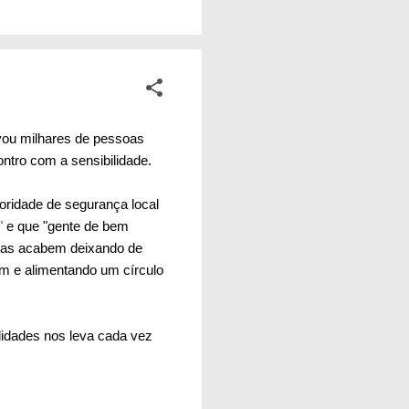
ade. A mesma
a durante seus
inda mais. Isso não é
evou milhares de pessoas
ntro com a sensibilidade.
toridade de segurança local
"
e que "gente de bem
ssoas acabem deixando de
m e alimentando um círculo
lidades nos leva cada vez