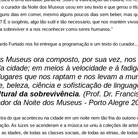
 o curador da Noite dos Museus usou em seu texto e que gerou o tít
 alguns dias em comer, mesmo alguns poucos dias sem beber, mas q
É o oxigênio, algo tão sutil e tão necessário, que nos mantém vivos
da a sobreviver e a nos reconhecer como seres humanos."
rdo Furtado nos foi entregue a programação e um texto do curador
os Museus ora composto, por sua vez, nos 
a cidade; em meios à velocidade e à fadiga
lugares que nos raptam e nos levam a mu
, beleza, ciência e sofisticação de lingua
tural da sobrevivência
. (Prof. Dr. Franci
ador da Noite dos Museus - Porto Alegre 2
ra do que aconteceu na cidade em um noite nem tão fria do outono 
ção. As luzes se acenderam e a música se uniu à coleções de artis
as idades, de todas as classes sociais, de todas as etnias, de toda