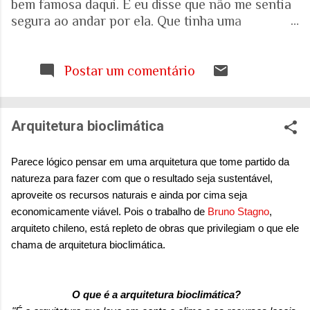
bem famosa daqui. E eu disse que não me sentia
segura ao andar por ela. Que tinha uma
percepção de insegurança. E a resposta foi que
seria talvez uma visão pessoal. Como sei que a
visão (e experiência) das mulheres sobre o que é
Postar um comentário
uma cidade segura pode ser diferente das visões
masculinas, fui pesquisar a respeito em artigos
acadêmicos e governamentais recentes para
Arquitetura bioclimática
entender mais sobre a realidade. É mesmo
percepção pessoal. Ou.... Pesquisa do Instituto
Parece lógico pensar em uma arquitetura que tome partido da
Patrícia Galvão em parceria com o Instituto
natureza para fazer com que o resultado seja sustentável,
Locomotiva, divulgada em setembro de 2024,
aproveite os recursos naturais e ainda por cima seja
mostrou um dado alarmante: que 97% das
economicamente viável. Pois o trabalho de
Bruno Stagno
,
brasileiras sentem medo de sofrer violência
arquiteto chileno, está repleto de obras que privilegiam o que ele
quando se deslocam pela cidade. A mesma
chama de arquitetura bioclimática.
pesquisa aponta que 71% das mulheres já
sofreram algum tipo de violência durante seus
deslocamentos urbanos. Entre mulheres negras
O que é a arquitetura bioclimática?
e LBT, os índices sobem ainda mais. Isso não é