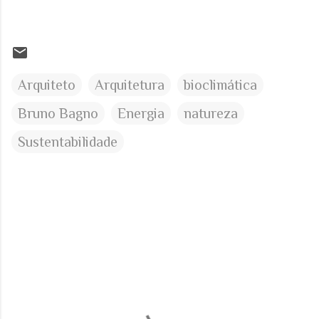
Arquiteto
Arquitetura
bioclimática
Bruno Bagno
Energia
natureza
Sustentabilidade
C
o
m
e
n
t
á
r