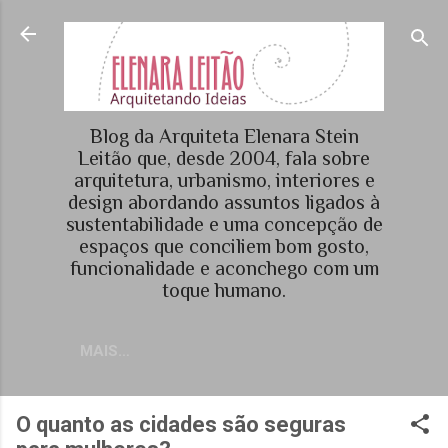
Pular para o conteúdo principal
Blog da Arquiteta Elenara Stein
Leitão que, desde 2004, fala sobre
arquitetura, urbanismo, interiores e
design abordando assuntos ligados à
sustentabilidade e uma concepção de
espaços que conciliem bom gosto,
funcionalidade e aconchego com um
toque humano.
MAIS…
O quanto as cidades são seguras