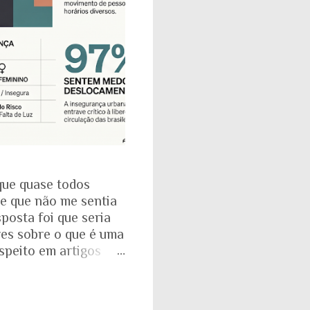
que quase todos
se que não me sentia
posta foi que seria
res sobre o que é uma
espeito em artigos
dade. É mesmo
a com o Instituto
: que 97% das