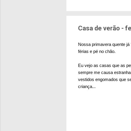
brasileiras sentem m
pesquisa aponta que 
deslocamentos urbano
sensação isolada. Se p
Casa de verão - fe
Nossa primavera quente já 
férias e pé no chão.
Eu vejo as casas que as pe
sempre me causa estranham
vestidos engomados que se 
criança...