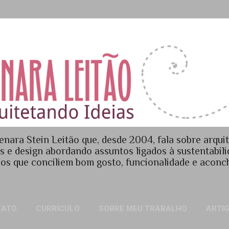
Pular para o conteúdo principal
enara Stein Leitão que, desde 2004, fala sobre arquit
es e design abordando assuntos ligados à sustentabil
os que conciliem bom gosto, funcionalidade e acon
TATO
CURRÍCULO
SOBRE MEU TRABALHO
ARTI