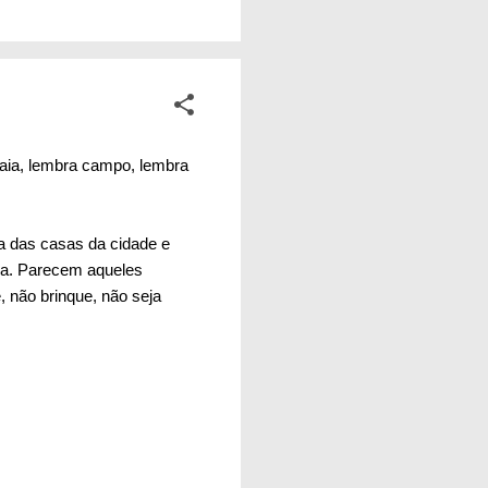
ade. A mesma
a durante seus
inda mais. Isso não é
raia, lembra campo, lembra
a das casas da cidade e
ia. Parecem aqueles
 não brinque, não seja