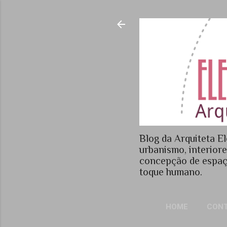
Blog da Arquiteta El
urbanismo, interior
concepção de espaç
toque humano.
HOME
CON