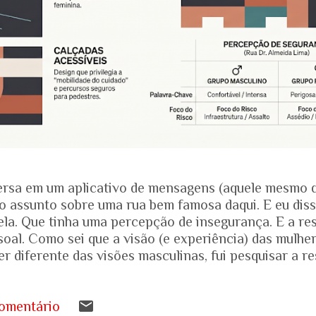
rsa em um aplicativo de mensagens (aquele mesmo 
o assunto sobre uma rua bem famosa daqui. E eu dis
ela. Que tinha uma percepção de insegurança. E a res
soal. Como sei que a visão (e experiência) das mulhe
r diferente das visões masculinas, fui pesquisar a r
amentais recentes para entender mais sobre a reali
.... Pesquisa do Instituto Patrícia Galvão em parceri
da em setembro de 2024, mostrou um dado alarmante
omentário