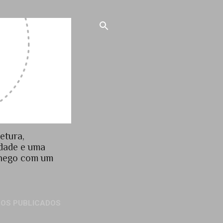
etura,
idade e uma
chego com um
GOS PUBLICADOS