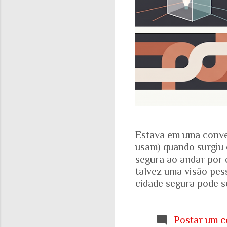
Estava em uma conve
usam) quando surgiu 
segura ao andar por 
talvez uma visão pes
cidade segura pode se
acadêmicos e govern
percepção pessoal. Ou
Locomotiva, divulga
Postar um c