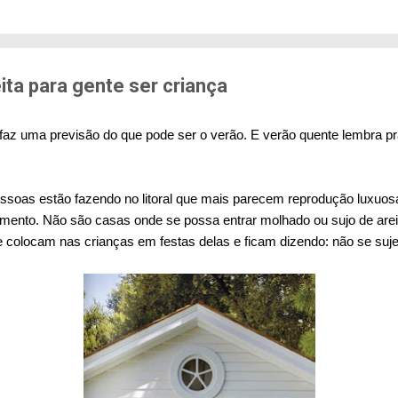
edo de sofrer violência quando se deslocam pela cid
71% das mulheres já sofreram algum tipo de violênci
s. Entre mulheres negras e LBT, os índices sobem a
er...
ita para gente ser criança
faz uma previsão do que pode ser o verão. E verão quente lembra p
ssoas estão fazendo no litoral que mais parecem reprodução luxuos
ento. Não são casas onde se possa entrar molhado ou sujo de are
colocam nas crianças em festas delas e ficam dizendo: não se suje,