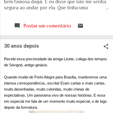
bem famosa daqui. E eu disse que não me sentia
segura ao andar por ela. Que tinha uma
percepção de insegurança. E a resposta foi que
seria talvez uma visão pessoal. Como sei que a
visão (e experiência) das mulheres sobre o que é
Postar um comentário
uma cidade segura pode ser diferente das visões
masculinas, fui pesquisar a respeito em artigos
acadêmicos e governamentais recentes para
30 anos depois
entender mais sobre a realidade. É mesmo
percepção pessoal. Ou.... Pesquisa do Instituto
Recebi essa preciosidade da amiga Lisete, colega dos tempos
Patrícia Galvão em parceria com o Instituto
de Sévigné, antigo ginásio.
Locomotiva, divulgada em setembro de 2024,
mostrou um dado alarmante: que 97% das
Quando mudei de Porto Alegre para Brasilia, mantivemos uma
brasileiras sentem medo de sofrer violência
intensa correspondência...escrita! Eram cartas e mais cartas,
quando se deslocam pela cidade. A mesma
muito desenhadas, muito coloridas, muito cheias de
pesquisa aponta que 71% das mulheres já
expectativas. Um panorama vivo de nossas histórias. E essa
sofreram algum tipo de violência durante seus
em especial me fala de um momento muito especial, o de logo
deslocamentos urbanos. Entre mulheres negras
depois da formatura.
e LBT, os índices sobem ainda mais. Isso não é