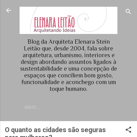
Pular para o conteúdo principal
Blog da Arquiteta Elenara Stein
Leitão que, desde 2004, fala sobre
arquitetura, urbanismo, interiores e
design abordando assuntos ligados à
sustentabilidade e uma concepção de
espaços que conciliem bom gosto,
funcionalidade e aconchego com um
toque humano.
MAIS…
O quanto as cidades são seguras