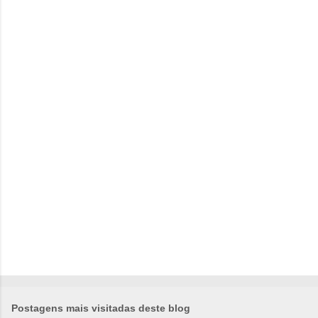
e
n
t
á
r
i
o
s
Postagens mais visitadas deste blog