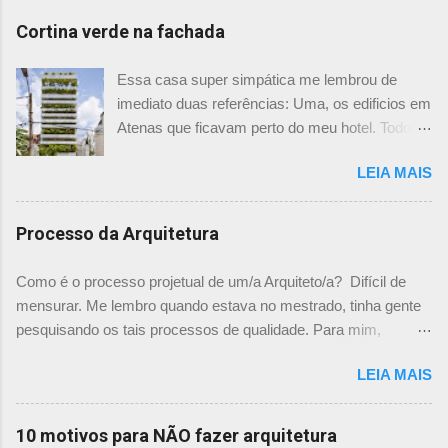
Cortina verde na fachada
Essa casa super simpática me lembrou de
imediato duas referências: Uma, os edificios em
Atenas que ficavam perto do meu hotel. Todos
tinham imensas floreiras que fazia com que
LEIA MAIS
ficassem tão simpáticos! Mas olhando com
mais foco, me veio a segunda referência. Na
verdade as fachadas da frente e fundos são
Processo da Arquitetura
como segundas peles, floreiras que criam um
micro clima super agradável no interior do
Como é o processo projetual de um/a Arquiteto/a? Difícil de
prédio. Justo como a casa do colega Oscar
mensurar. Me lembro quando estava no mestrado, tinha gente
Muller. Eu juro que tenho fotos no computador,
pesquisando os tais processos de qualidade. Para mim,
mas não consegui acha-las para colocar aqui. A
mensurar quantitativamente o processo de projetar, na época,
dele é uma casa de vila e, na parte dos fundos,
LEIA MAIS
me parecia surreal. Já escrevi aqui um chamado sobre "Como
tem uma cortina de metal onde as plantas, em
você projeta? " onde expliquei mais ou menos como funciona
geral trepadeiras, se mesclam e criam um
o meu processo. E agora achei um guia rápido falando sobre
10 motivos para NÃO fazer arquitetura
efeito super interessante. Não achei mais