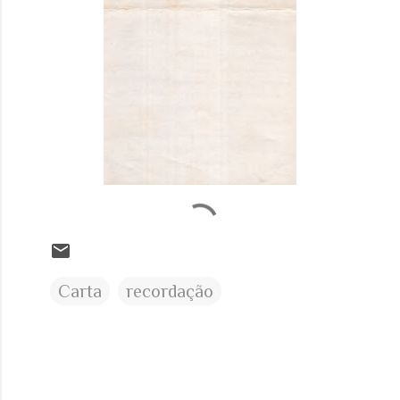
Carta
recordação
C
o
m