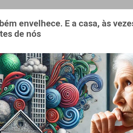
MAIS…
CURSO ESPAÇO & ESTÍMULO
bém envelhece. E a casa, às veze
tes de nós