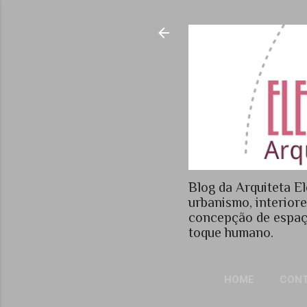
Blog da Arquiteta El
urbanismo, interior
concepção de espaç
toque humano.
HOME
CON