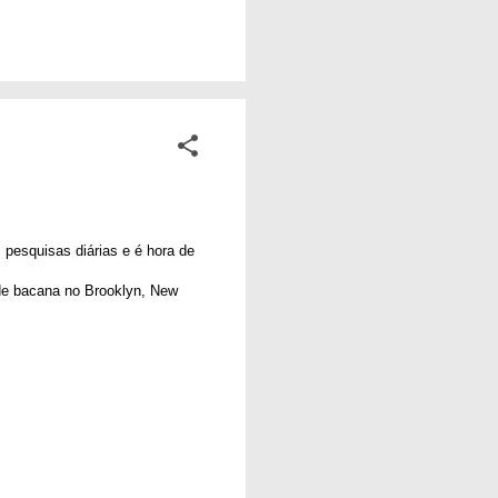
ta o país que temos.
sas, para as nossas
a simples por trás
 pesquisas diárias e é hora de
á de bacana no Brooklyn, New