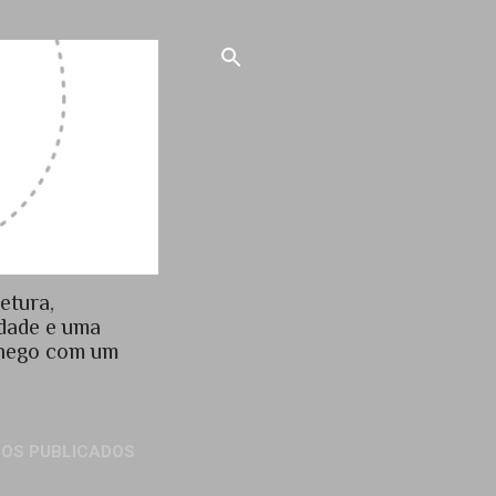
etura,
idade e uma
chego com um
GOS PUBLICADOS