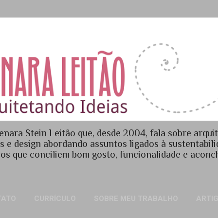
Pular para o conteúdo principal
enara Stein Leitão que, desde 2004, fala sobre arquit
es e design abordando assuntos ligados à sustentabil
os que conciliem bom gosto, funcionalidade e acon
TATO
CURRÍCULO
SOBRE MEU TRABALHO
ARTI