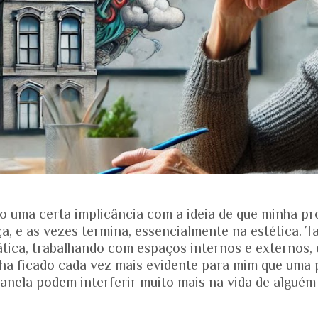
o uma certa implicância com a ideia de que minha pr
, e as vezes termina, essencialmente na estética. T
ática, trabalhando com espaços internos e externos, 
nha ficado cada vez mais evidente para mim que uma 
anela podem interferir muito mais na vida de alguém
ias dos projetos. Quando falamos de envelhecimento, 
e nos mostra que o Brasil está envelhecendo rapidam