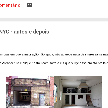
s a desenhar nos livros de geografia já não represen
omentário
ando entender o que isso significa para as nossas ca
tema de saúde. Eu costumo pensar que há uma pergunt
ueremos envelhecer? A resposta da maioria das p...
NYC - antes e depois
m dias em que a inspiração não ajuda, não aparece nada de interessante nas
ue Architecture e clique : estou com sorte e eis que surge esse projeto prá l