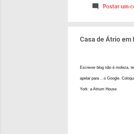
etária que aprendemo
Postar um c
E ainda estamos tent
cidades e para o sis
de tudo isso: onde q
Casa de Átrio em 
Escrever blog não é moleza, te
apelar para ...o Google. Coloq
York: a Atrium House