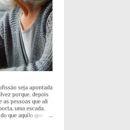
ofissão seja apontada
alvez porque, depois
e as pessoas que ali
porta, uma escada,
 do que aquilo que
isso fica ainda mais
ente. Aquela pirâmide