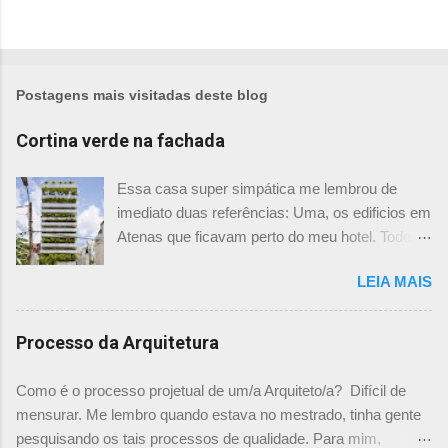
t
a
r
u
m
Postagens mais visitadas deste blog
c
o
Cortina verde na fachada
m
e
Essa casa super simpática me lembrou de
n
imediato duas referências: Uma, os edificios em
t
Atenas que ficavam perto do meu hotel. Todos
á
tinham imensas floreiras que fazia com que
r
LEIA MAIS
ficassem tão simpáticos! Mas olhando com
i
mais foco, me veio a segunda referência. Na
o
verdade as fachadas da frente e fundos são
Processo da Arquitetura
como segundas peles, floreiras que criam um
micro clima super agradável no interior do
Como é o processo projetual de um/a Arquiteto/a? Difícil de
prédio. Justo como a casa do colega Oscar
mensurar. Me lembro quando estava no mestrado, tinha gente
Muller. Eu juro que tenho fotos no computador,
pesquisando os tais processos de qualidade. Para mim,