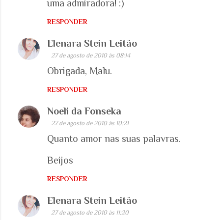
uma admiradora! :)
n
RESPONDER
t
á
Elenara Stein Leitão
r
27 de agosto de 2010 às 08:14
i
Obrigada, Malu.
o
RESPONDER
s
Noeli da Fonseka
27 de agosto de 2010 às 10:21
Quanto amor nas suas palavras.
Beijos
RESPONDER
Elenara Stein Leitão
27 de agosto de 2010 às 11:20