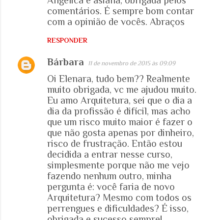
Angelica e asiana, obrigada pelos
comentários. É sempre bom contar
com a opinião de vocês. Abraços
RESPONDER
Bárbara
11 de novembro de 2015 às 09:09
Oi Elenara, tudo bem?? Realmente
muito obrigada, vc me ajudou muito.
Eu amo Arquitetura, sei que o dia a
dia da profissão é difícil, mas acho
que um risco muito maior é fazer o
que não gosta apenas por dinheiro,
risco de frustração. Então estou
decidida a entrar nesse curso,
simplesmente porque não me vejo
fazendo nenhum outro, minha
pergunta é: você faria de novo
Arquitetura? Mesmo com todos os
perrengues e dificuldades? É isso,
obrigada e sucesso sempre!