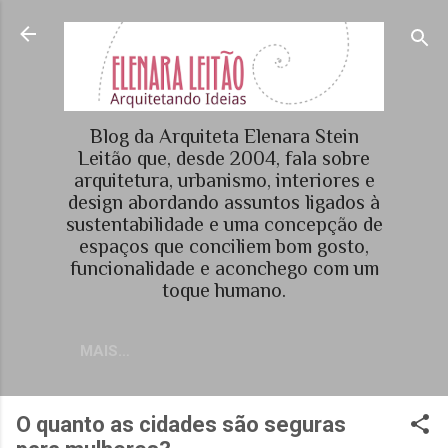
Pular para o conteúdo principal
Blog da Arquiteta Elenara Stein
Leitão que, desde 2004, fala sobre
arquitetura, urbanismo, interiores e
design abordando assuntos ligados à
sustentabilidade e uma concepção de
espaços que conciliem bom gosto,
funcionalidade e aconchego com um
toque humano.
MAIS…
O quanto as cidades são seguras