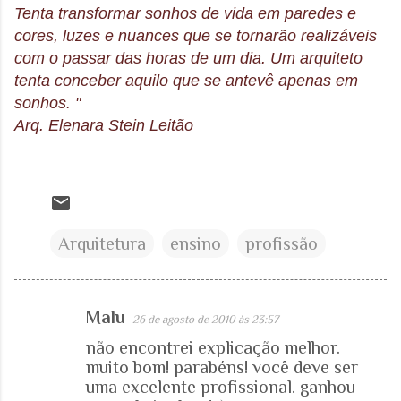
Tenta transformar sonhos de vida em paredes e
cores, luzes e nuances que se tornarão realizáveis
com o passar das horas de um dia. Um arquiteto
tenta conceber aquilo que se antevê apenas em
sonhos. "
Arq. Elenara Stein Leitão
Arquitetura
ensino
profissão
Malu
26 de agosto de 2010 às 23:57
C
não encontrei explicação melhor.
o
muito bom! parabéns! você deve ser
m
uma excelente profissional. ganhou
e