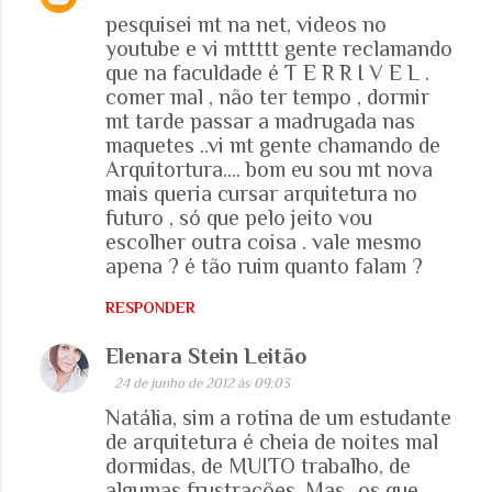
pesquisei mt na net, videos no
youtube e vi mttttt gente reclamando
que na faculdade é T E R R I V E L .
comer mal , não ter tempo , dormir
mt tarde passar a madrugada nas
maquetes ..vi mt gente chamando de
Arquitortura.... bom eu sou mt nova
mais queria cursar arquitetura no
futuro , só que pelo jeito vou
escolher outra coisa . vale mesmo
apena ? é tão ruim quanto falam ?
RESPONDER
Elenara Stein Leitão
24 de junho de 2012 às 09:03
Natália, sim a rotina de um estudante
de arquitetura é cheia de noites mal
dormidas, de MUITO trabalho, de
algumas frustrações. Mas...os que