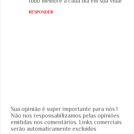
tudo melhore a cada dia em sua vida!
RESPONDER
Sua opinião é super importante para nós !
Não nos responsabilizamos pelas opiniões
P
emitidas nos comentários. Links comerciais
o
serão automaticamente excluídos
s