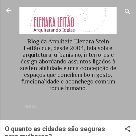
Pular para o conteúdo principal
Blog da Arquiteta Elenara Stein
Leitão que, desde 2004, fala sobre
arquitetura, urbanismo, interiores e
design abordando assuntos ligados à
sustentabilidade e uma concepção de
espaços que conciliem bom gosto,
funcionalidade e aconchego com um
toque humano.
MAIS…
O quanto as cidades são seguras