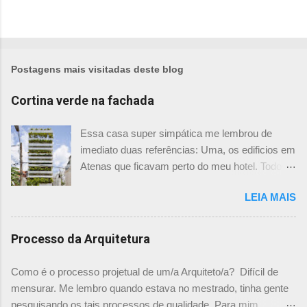
Postagens mais visitadas deste blog
Cortina verde na fachada
Essa casa super simpática me lembrou de
imediato duas referências: Uma, os edificios em
Atenas que ficavam perto do meu hotel. Todos
tinham imensas floreiras que fazia com que
LEIA MAIS
ficassem tão simpáticos! Mas olhando com
mais foco, me veio a segunda referência. Na
verdade as fachadas da frente e fundos são
Processo da Arquitetura
como segundas peles, floreiras que criam um
micro clima super agradável no interior do
Como é o processo projetual de um/a Arquiteto/a? Difícil de
prédio. Justo como a casa do colega Oscar
mensurar. Me lembro quando estava no mestrado, tinha gente
Muller. Eu juro que tenho fotos no computador,
pesquisando os tais processos de qualidade. Para mim,