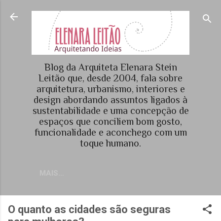
Pular para o conteúdo principal
Blog da Arquiteta Elenara Stein
Leitão que, desde 2004, fala sobre
arquitetura, urbanismo, interiores e
design abordando assuntos ligados à
sustentabilidade e uma concepção de
espaços que conciliem bom gosto,
funcionalidade e aconchego com um
toque humano.
MAIS…
O quanto as cidades são seguras