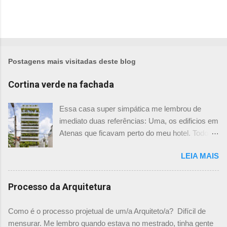
Postagens mais visitadas deste blog
Cortina verde na fachada
Essa casa super simpática me lembrou de
imediato duas referências: Uma, os edificios em
Atenas que ficavam perto do meu hotel. Todos
tinham imensas floreiras que fazia com que
LEIA MAIS
ficassem tão simpáticos! Mas olhando com
mais foco, me veio a segunda referência. Na
verdade as fachadas da frente e fundos são
Processo da Arquitetura
como segundas peles, floreiras que criam um
micro clima super agradável no interior do
Como é o processo projetual de um/a Arquiteto/a? Difícil de
prédio. Justo como a casa do colega Oscar
mensurar. Me lembro quando estava no mestrado, tinha gente