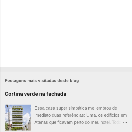
o
s
Postagens mais visitadas deste blog
Cortina verde na fachada
Essa casa super simpática me lembrou de
imediato duas referências: Uma, os edificios em
Atenas que ficavam perto do meu hotel. Todos
tinham imensas floreiras que fazia com que