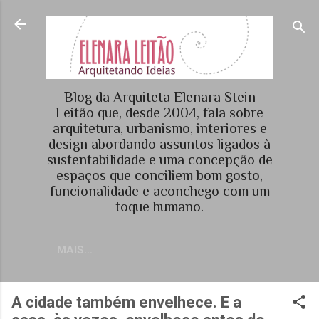
Pular para o conteúdo principal
Blog da Arquiteta Elenara Stein
Leitão que, desde 2004, fala sobre
arquitetura, urbanismo, interiores e
design abordando assuntos ligados à
sustentabilidade e uma concepção de
espaços que conciliem bom gosto,
funcionalidade e aconchego com um
toque humano.
MAIS…
A cidade também envelhece. E a