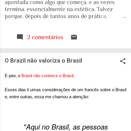
apontada como algo que começa, e as vezes
termina, essencialmente na estética. Talvez
porque, depois de tantos anos de prática,
trabalhando com espaços internos e externos, e
as pessoas que ali vivem e circulam, tenha ficado
cada vez mais evidente para mim que uma porta,
2 comentários
uma escada, uma calçada ou uma janela podem
interferir muito mais na vida de alguém do que
aquilo que aparece nas fotografias dos
O Brazil não valoriza o Brasil
projetos. Quando falamos de envelhecimento,
isso fica ainda mais evidente. A realidade nos
E pior, o
Brasil não conhece o Brasil
.
mostra que o Brasil está envelhecendo
rapidamente. Aquela pirâmide etária que
Esses dias li umas considerações de um francês sobre o Brasil
aprendemos a desenhar nos livros de geografia
e, entre outras, essa me chamou a atenção:
já não representa o país que temos. E ainda
estamos tentando entender o que isso significa
para as nossas casas, para as nossas cidades e
para o sistema de saúde. Eu costumo pensar que
"Aqui no Brasil, as pessoas
há uma pergunta simples por trás de tudo isso: