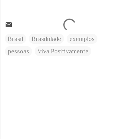
Brasil
Brasilidade
exemplos
pessoas
Viva Positivamente
C
o
m
e
n
t
á
r
i