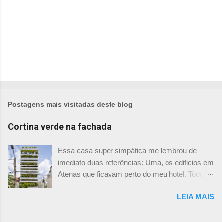
Postagens mais visitadas deste blog
Cortina verde na fachada
Essa casa super simpática me lembrou de
imediato duas referências: Uma, os edificios em
Atenas que ficavam perto do meu hotel. Todos
tinham imensas floreiras que fazia com que
LEIA MAIS
ficassem tão simpáticos! Mas olhando com
mais foco, me veio a segunda referência. Na
verdade as fachadas da frente e fundos são