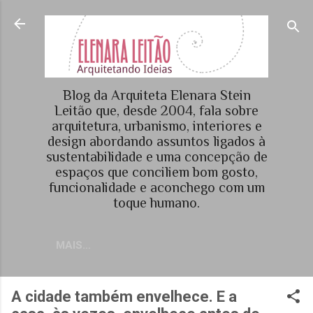
Pular para o conteúdo principal
Blog da Arquiteta Elenara Stein
Leitão que, desde 2004, fala sobre
arquitetura, urbanismo, interiores e
design abordando assuntos ligados à
sustentabilidade e uma concepção de
espaços que conciliem bom gosto,
funcionalidade e aconchego com um
toque humano.
MAIS…
A cidade também envelhece. E a