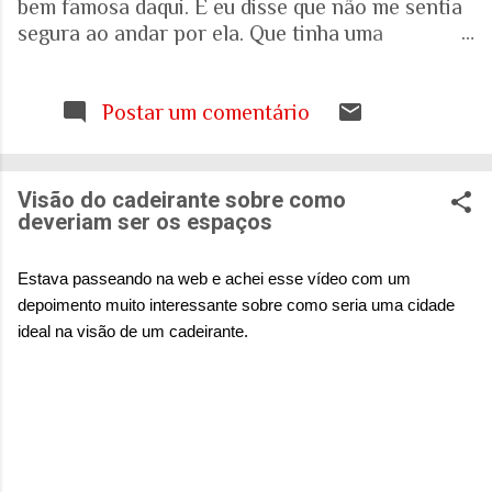
bem famosa daqui. E eu disse que não me sentia
segura ao andar por ela. Que tinha uma
percepção de insegurança. E a resposta foi que
seria talvez uma visão pessoal. Como sei que a
visão (e experiência) das mulheres sobre o que é
Postar um comentário
uma cidade segura pode ser diferente das visões
masculinas, fui pesquisar a respeito em artigos
acadêmicos e governamentais recentes para
Visão do cadeirante sobre como
entender mais sobre a realidade. É mesmo
deveriam ser os espaços
percepção pessoal. Ou.... Pesquisa do Instituto
Patrícia Galvão em parceria com o Instituto
Estava passeando na web e achei esse vídeo com um
Locomotiva, divulgada em setembro de 2024,
depoimento muito interessante sobre como seria uma cidade
mostrou um dado alarmante: que 97% das
ideal na visão de um cadeirante.
brasileiras sentem medo de sofrer violência
quando se deslocam pela cidade. A mesma
pesquisa aponta que 71% das mulheres já
sofreram algum tipo de violência durante seus
deslocamentos urbanos. Entre mulheres negras
e LBT, os índices sobem ainda mais. Isso não é