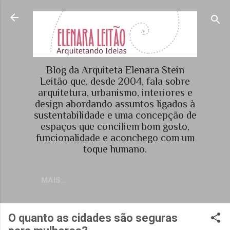
Pular para o conteúdo principal
Blog da Arquiteta Elenara Stein
Leitão que, desde 2004, fala sobre
arquitetura, urbanismo, interiores e
design abordando assuntos ligados à
sustentabilidade e uma concepção de
espaços que conciliem bom gosto,
funcionalidade e aconchego com um
toque humano.
MAIS…
O quanto as cidades são seguras