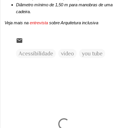
Diâmetro mínimo de 1,50 m para manobras de uma
cadeira.
Veja mais na
entrevista
sobre Arquitetura inclusiva
Acessibilidade
video
you tube
C
o
m
e
n
t
á
r