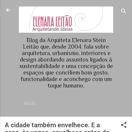
Pular para o conteúdo principal
Blog da Arquiteta Elenara Stein
Leitão que, desde 2004, fala sobre
arquitetura, urbanismo, interiores e
design abordando assuntos ligados à
sustentabilidade e uma concepção de
espaços que conciliem bom gosto,
funcionalidade e aconchego com um
toque humano.
MAIS…
A cidade também envelhece. E a