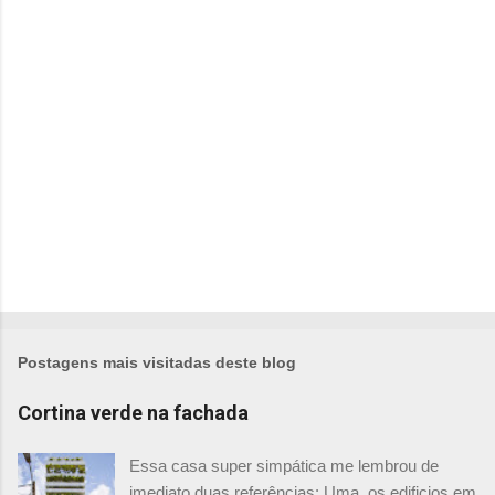
r
i
o
s
Postagens mais visitadas deste blog
Cortina verde na fachada
Essa casa super simpática me lembrou de
imediato duas referências: Uma, os edificios em