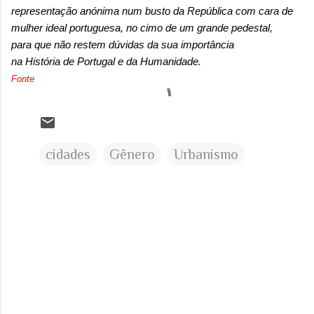
representação anónima num busto da República com cara de
mulher ideal portuguesa, no cimo de um grande pedestal,
para que não restem dúvidas da sua importância
na História de Portugal e da Humanidade.
Fonte
cidades
Gênero
Urbanismo
C
o
m
e
n
t
á