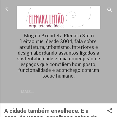
Pular para o conteúdo princi
Blog da Arquiteta Elenara Stein
Leitão que, desde 2004, fala sobre
arquitetura, urbanismo, interiores e
design abordando assuntos ligados à
sustentabilidade e uma concepção de
espaços que conciliem bom gosto,
funcionalidade e aconchego com um
toque humano.
MAIS…
A cidade também envelhece. E a