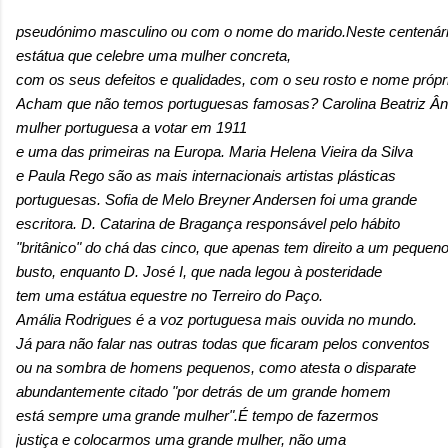
pseudónimo masculino ou com o nome do marido.Neste centenár
estátua que celebre uma mulher concreta,
com os seus defeitos e qualidades, com o seu rosto e nome própr
Acham que não temos portuguesas famosas? Carolina Beatriz Âng
mulher portuguesa a votar em 1911
e uma das primeiras na Europa. Maria Helena Vieira da Silva
e Paula Rego são as mais internacionais artistas plásticas
portuguesas. Sofia de Melo Breyner Andersen foi uma grande
escritora. D. Catarina de Bragança responsável pelo hábito
"britânico" do chá das cinco, que apenas tem direito a um pequen
busto, enquanto D. José I, que nada legou à posteridade
tem uma estátua equestre no Terreiro do Paço.
Amália Rodrigues é a voz portuguesa mais ouvida no mundo.
Já para não falar nas outras todas que ficaram pelos conventos
ou na sombra de homens pequenos, como atesta o disparate
abundantemente citado "por detrás de um grande homem
está sempre uma grande mulher".É tempo de fazermos
justiça e colocarmos uma grande mulher, não uma