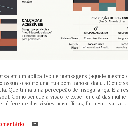
rsa em um aplicativo de mensagens (aquele mesmo 
o assunto sobre uma rua bem famosa daqui. E eu dis
ela. Que tinha uma percepção de insegurança. E a res
soal. Como sei que a visão (e experiência) das mulhe
r diferente das visões masculinas, fui pesquisar a r
amentais recentes para entender mais sobre a reali
.... Pesquisa do Instituto Patrícia Galvão em parceri
da em setembro de 2024, mostrou um dado alarmante
omentário