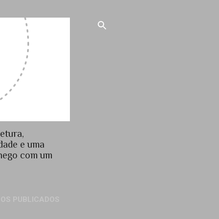
etura,
idade e uma
chego com um
GOS PUBLICADOS