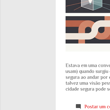
Estava em uma conve
usam) quando surgiu 
segura ao andar por 
talvez uma visão pes
cidade segura pode se
acadêmicos e govern
percepção pessoal. Ou
Locomotiva, divulga
Postar um c