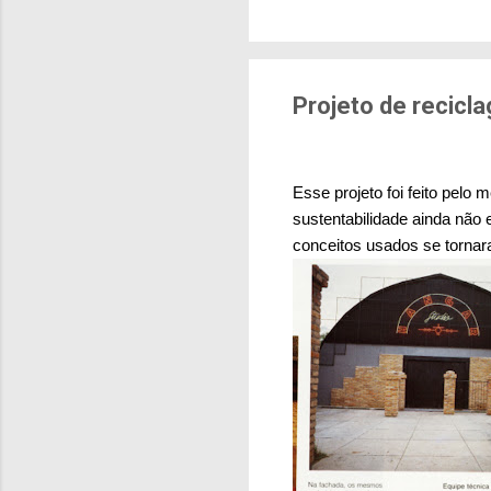
brasileiras sentem m
pesquisa aponta que 
deslocamentos urbano
sensação isolada. Se p
Projeto de recic
Esse projeto foi feito pel
sustentabilidade ainda não
conceitos usados se tornar