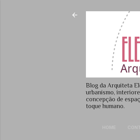
Blog da Arquiteta El
urbanismo, interior
concepção de espaç
toque humano.
HOME
CON