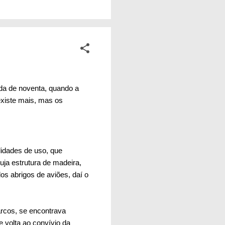
ade. A mesma
a durante seus
inda mais. Isso não é
ada de noventa, quando a
existe mais, mas os
lidades de uso, que
cuja estrutura de madeira,
s abrigos de aviões, daí o
arcos, se encontrava
 volta ao convívio da