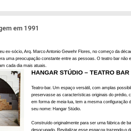
edo de sofrer violência quando se deslocam pela cid
71% das mulheres já sofreram algum tipo de violênci
s. Entre mulheres negras e LBT, os índices sobem a
er...
lagem em 1991
o meu ex-sócio, Arq. Marco Antonio Gewehr Flores, no começo da déc
 era uma preocupação constante entre as pessoas. O teatro bar não 
am cada dia mais atuais.
HANGAR STÚDIO – TEATRO BAR
Teatro-bar. Um espaço versátil, com amplas possibi
preservasse as características originais do prédio, 
em forma de meia-lua, tem a mesma configuração do
seu nome: Hangar Stúdio.
Construído originalmente para ser urna fábrica de b
desocupado. Revitalizar esse espaço» trazendo-o de