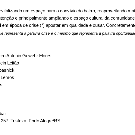
evitalizando um espaço para o convívio do bairro, reaproveitando ma
utenção e principalmente ampliando o espaço cultural da comunidade
l em época de crise (
*
) apostar em qualidade e ousar. Concretament
que representa a palavra crise é o mesmo que representa a palavra oportunida
arco Antonio Gewehr Flores
ein Leitão
basnick
ro Lemos
is
bar
257, Tristeza, Porto Alegre/RS