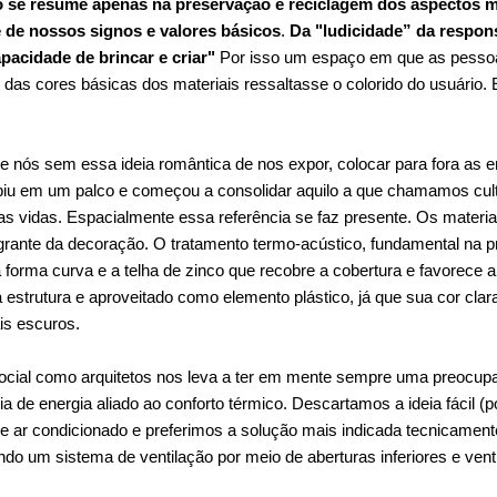
o se resume apenas na preservação e reciclagem dos aspectos m
 de nossos signos e valores básicos
.
Da "ludicidade” da respons
acidade de brincar e criar"
Por isso um espaço em que as pessoa
das cores básicas dos materiais ressaltasse o colorido do usuário. 
e nós sem essa ideia romântica de nos expor, colocar para fora as 
iu em um palco e começou a consolidar aquilo a que chamamos cult
as vidas. Espacialmente essa referência se faz presente. Os materi
rante da decoração. O tratamento termo-acústico, fundamental na pro
 forma curva e a telha de zinco que recobre a cobertura e favorece a
 estrutura e aproveitado como elemento plástico, já que sua cor clara
is escuros.
social como arquitetos nos leva a ter em mente sempre uma preocu
 de energia aliado ao conforto térmico. Descartamos a ideia fácil (
de ar condicionado e preferimos a solução mais indicada tecnicament
ando um sistema de ventilação por meio de aberturas inferiores e ven