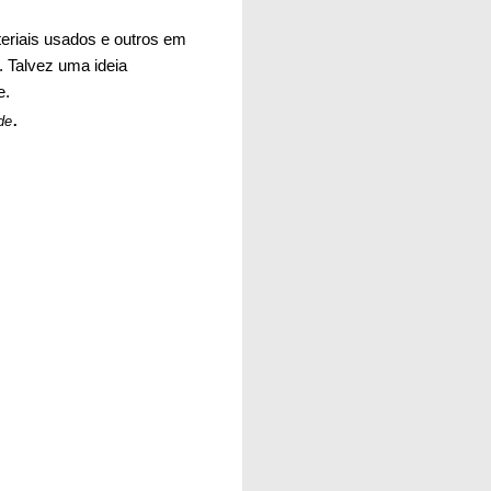
teriais usados e outros em
. Talvez uma ideia
e.
.
de