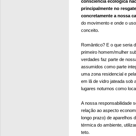
consciência ecológica nã
principalmente no resgate
concretamente a nossa cap
do movimento e onde o uso 
conceito.
Romântico? E o que seria d
primeiro homem/mulher sub
verdades faz parte de noss
assumidos como parte integ
uma zona residencial e pela
em lã de vidro jateada sob a
lugares noturnos como loca
A nossa responsabilidade 
relação ao aspecto economia
longo prazo) de aparelhos 
térmica do ambiente, utiliz
teto.