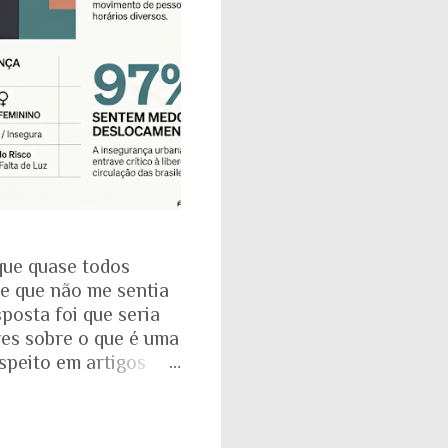
que quase todos
se que não me sentia
posta foi que seria
res sobre o que é uma
espeito em artigos
dade. É mesmo
a com o Instituto
: que 97% das