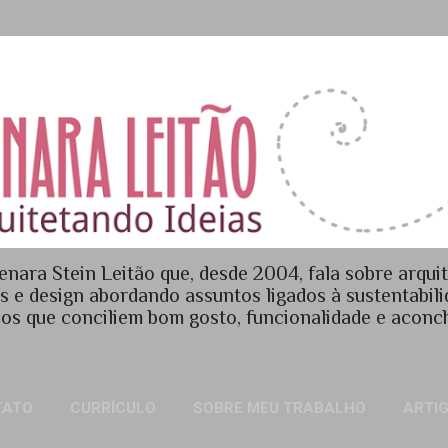
Pular para o conteúdo principal
enara Stein Leitão que, desde 2004, fala sobre arquit
es e design abordando assuntos ligados à sustentabil
os que conciliem bom gosto, funcionalidade e acon
TATO
CURRÍCULO
SOBRE MEU TRABALHO
ARTI