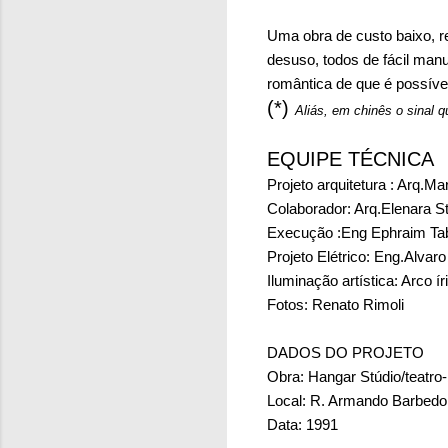
Uma obra de custo baixo, r
desuso, todos de fácil man
romântica de que é possíve
(*)
Aliás, em chinês o sinal 
EQUIPE TÉCNICA
Projeto arquitetura : Arq.M
Colaborador: Arq.Elenara St
Execução :Eng Ephraim Ta
Projeto Elétrico: Eng.Alva
Iluminação artística: Arco ír
Fotos: Renato Rimoli
DADOS DO PROJETO
Obra: Hangar Stúdio/teatro-
Local: R. Armando Barbedo 
Data: 1991