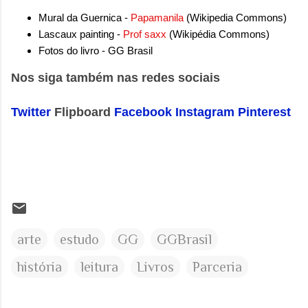
Mural da Guernica -
Papamanila
(Wikipedia Commons)
Lascaux painting -
Prof saxx
(Wikipédia Commons)
Fotos do livro - GG Brasil
Nos siga também nas redes sociais
Twitter
Flipboard
Facebook
Instagram
Pinterest
arte
estudo
GG
GGBrasil
história
leitura
Livros
Parceria
C