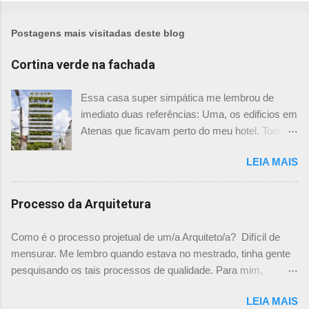
Postagens mais visitadas deste blog
Cortina verde na fachada
Essa casa super simpática me lembrou de
imediato duas referências: Uma, os edificios em
Atenas que ficavam perto do meu hotel. Todos
tinham imensas floreiras que fazia com que
LEIA MAIS
ficassem tão simpáticos! Mas olhando com
mais foco, me veio a segunda referência. Na
verdade as fachadas da frente e fundos são
Processo da Arquitetura
como segundas peles, floreiras que criam um
micro clima super agradável no interior do
Como é o processo projetual de um/a Arquiteto/a? Difícil de
prédio. Justo como a casa do colega Oscar
mensurar. Me lembro quando estava no mestrado, tinha gente
Muller. Eu juro que tenho fotos no computador,
pesquisando os tais processos de qualidade. Para mim,
mas não consegui acha-las para colocar aqui. A
mensurar quantitativamente o processo de projetar, na época,
dele é uma casa de vila e, na parte dos fundos,
LEIA MAIS
me parecia surreal. Já escrevi aqui um chamado sobre "Como