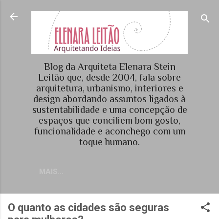
Pular para o conteúdo principal
Blog da Arquiteta Elenara Stein
Leitão que, desde 2004, fala sobre
arquitetura, urbanismo, interiores e
design abordando assuntos ligados à
sustentabilidade e uma concepção de
espaços que conciliem bom gosto,
funcionalidade e aconchego com um
toque humano.
MAIS…
O quanto as cidades são seguras