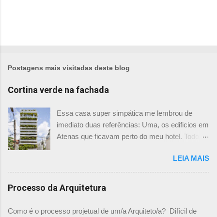
Postagens mais visitadas deste blog
Cortina verde na fachada
Essa casa super simpática me lembrou de
imediato duas referências: Uma, os edificios em
Atenas que ficavam perto do meu hotel. Todos
tinham imensas floreiras que fazia com que
LEIA MAIS
ficassem tão simpáticos! Mas olhando com
mais foco, me veio a segunda referência. Na
verdade as fachadas da frente e fundos são
Processo da Arquitetura
como segundas peles, floreiras que criam um
micro clima super agradável no interior do
Como é o processo projetual de um/a Arquiteto/a? Difícil de