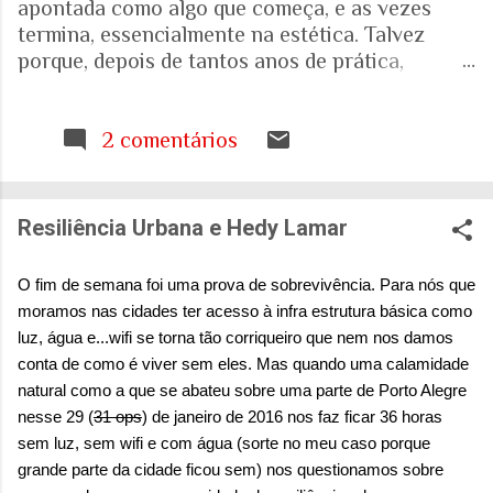
apontada como algo que começa, e as vezes
termina, essencialmente na estética. Talvez
porque, depois de tantos anos de prática,
trabalhando com espaços internos e externos, e
as pessoas que ali vivem e circulam, tenha ficado
cada vez mais evidente para mim que uma porta,
2 comentários
uma escada, uma calçada ou uma janela podem
interferir muito mais na vida de alguém do que
aquilo que aparece nas fotografias dos
Resiliência Urbana e Hedy Lamar
projetos. Quando falamos de envelhecimento,
isso fica ainda mais evidente. A realidade nos
O fim de semana foi uma prova de sobrevivência. Para nós que
mostra que o Brasil está envelhecendo
moramos nas cidades ter acesso à infra estrutura básica como
rapidamente. Aquela pirâmide etária que
luz, água e...wifi se torna tão corriqueiro que nem nos damos
aprendemos a desenhar nos livros de geografia
conta de como é viver sem eles. Mas quando uma calamidade
já não representa o país que temos. E ainda
natural como a que se abateu sobre uma parte de Porto Alegre
estamos tentando entender o que isso significa
nesse 29 (
31 ops
) de janeiro de 2016 nos faz ficar 36 horas
para as nossas casas, para as nossas cidades e
sem luz, sem wifi e com água (sorte no meu caso porque
para o sistema de saúde. Eu costumo pensar que
grande parte da cidade ficou sem) nos questionamos sobre
há uma pergunta simples por trás de tudo isso: