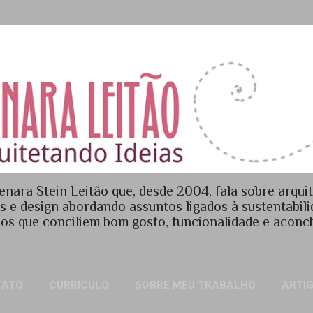
Pular para o conteúdo principal
enara Stein Leitão que, desde 2004, fala sobre arquit
es e design abordando assuntos ligados à sustentabil
os que conciliem bom gosto, funcionalidade e acon
TATO
CURRÍCULO
SOBRE MEU TRABALHO
ARTI