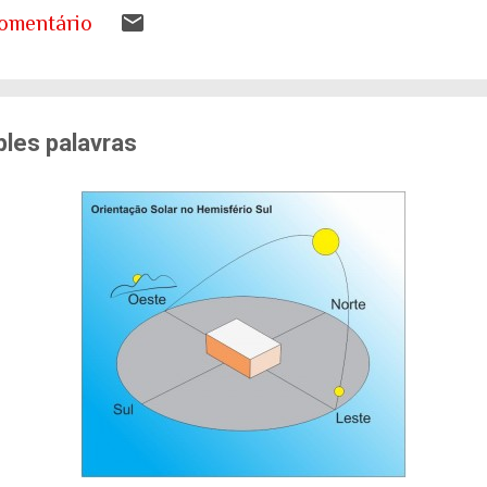
s a desenhar nos livros de geografia já não represen
omentário
ando entender o que isso significa para as nossas ca
tema de saúde. Eu costumo pensar que há uma pergunt
ueremos envelhecer? A resposta da maioria das p...
les palavras