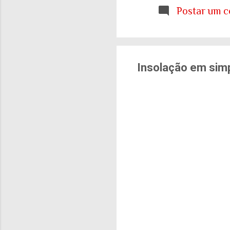
etária que aprendemo
Postar um c
E ainda estamos tent
cidades e para o sis
de tudo isso: onde q
Insolação em simp