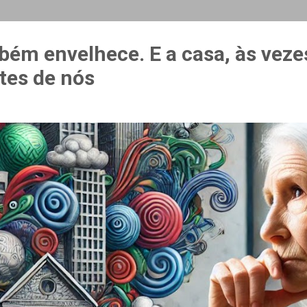
MAIS…
CURSO ESPAÇO & ESTÍMULO
bém envelhece. E a casa, às veze
tes de nós