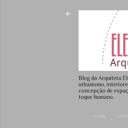
Blog da Arquiteta El
urbanismo, interior
concepção de espaç
toque humano.
HOME
CON