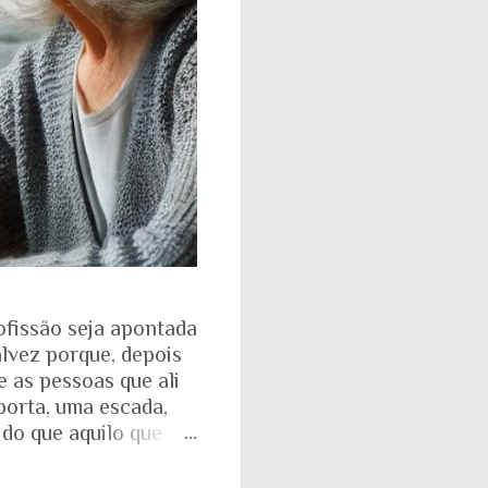
ofissão seja apontada
alvez porque, depois
e as pessoas que ali
porta, uma escada,
 do que aquilo que
isso fica ainda mais
ente. Aquela pirâmide