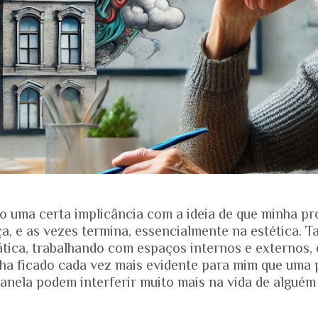
o uma certa implicância com a ideia de que minha pr
, e as vezes termina, essencialmente na estética. T
ática, trabalhando com espaços internos e externos, 
nha ficado cada vez mais evidente para mim que uma 
anela podem interferir muito mais na vida de alguém
ias dos projetos. Quando falamos de envelhecimento, 
e nos mostra que o Brasil está envelhecendo rapidam