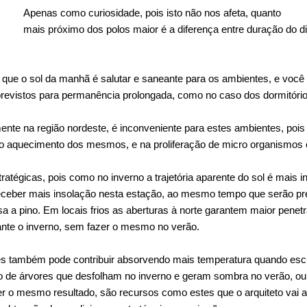
Apenas como curiosidade, pois isto não nos afeta, quanto
mais próximo dos polos maior é a diferença entre duração do di
 que o sol da manhã é salutar e saneante para os ambientes, e você
previstos para permanência prolongada, como no caso dos dormitório
lmente na região nordeste, é inconveniente para estes ambientes, po
no aquecimento dos mesmos, e na proliferação de micro organismos e
ratégicas, pois como no inverno a trajetória aparente do sol é mais in
receber mais insolação nesta estação, ao mesmo tempo que serão pr
a a pino. Em locais frios as aberturas à norte garantem maior penet
nte o inverno, sem fazer o mesmo no verão.
ies também pode contribuir absorvendo mais temperatura quando es
o de árvores que desfolham no inverno e geram sombra no verão, o
 o mesmo resultado, são recursos como estes que o arquiteto vai a