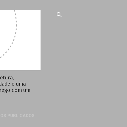
etura,
idade e uma
chego com um
GOS PUBLICADOS