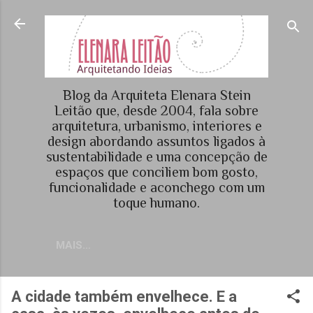
Pular para o conteúdo principal
Blog da Arquiteta Elenara Stein
Leitão que, desde 2004, fala sobre
arquitetura, urbanismo, interiores e
design abordando assuntos ligados à
sustentabilidade e uma concepção de
espaços que conciliem bom gosto,
funcionalidade e aconchego com um
toque humano.
MAIS…
A cidade também envelhece. E a