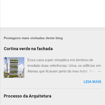
Postagens mais visitadas deste blog
Cortina verde na fachada
Essa casa super simpática me lembrou de
imediato duas referências: Uma, os edificios em
Atenas que ficavam perto do meu hotel. Todos
tinham imensas floreiras que fazia com que
LEIA MAIS
ficassem tão simpáticos! Mas olhando com
mais foco, me veio a segunda referência. Na
verdade as fachadas da frente e fundos são
Processo da Arquitetura
como segundas peles, floreiras que criam um
micro clima super agradável no interior do