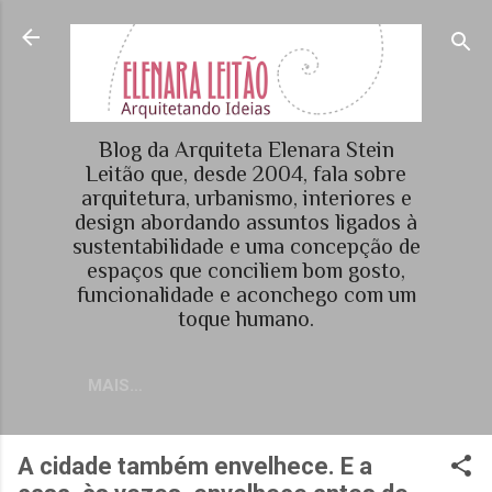
Pular para o conteúdo principal
Blog da Arquiteta Elenara Stein
Leitão que, desde 2004, fala sobre
arquitetura, urbanismo, interiores e
design abordando assuntos ligados à
sustentabilidade e uma concepção de
espaços que conciliem bom gosto,
funcionalidade e aconchego com um
toque humano.
MAIS…
A cidade também envelhece. E a