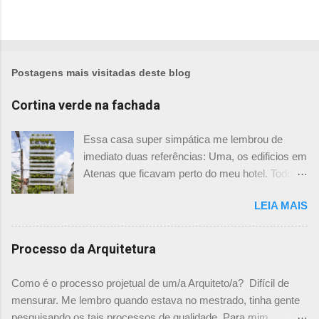
Postagens mais visitadas deste blog
Cortina verde na fachada
Essa casa super simpática me lembrou de
imediato duas referências: Uma, os edificios em
Atenas que ficavam perto do meu hotel. Todos
tinham imensas floreiras que fazia com que
LEIA MAIS
ficassem tão simpáticos! Mas olhando com
mais foco, me veio a segunda referência. Na
verdade as fachadas da frente e fundos são
Processo da Arquitetura
como segundas peles, floreiras que criam um
micro clima super agradável no interior do
Como é o processo projetual de um/a Arquiteto/a? Difícil de
prédio. Justo como a casa do colega Oscar
mensurar. Me lembro quando estava no mestrado, tinha gente
Muller. Eu juro que tenho fotos no computador,
pesquisando os tais processos de qualidade. Para mim,