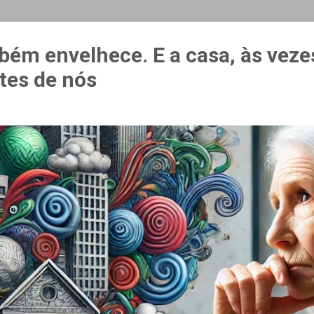
MAIS…
CURSO ESPAÇO & ESTÍMULO
bém envelhece. E a casa, às veze
tes de nós