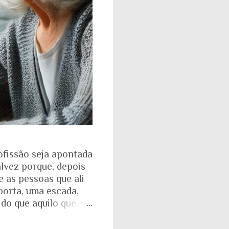
ofissão seja apontada
alvez porque, depois
e as pessoas que ali
porta, uma escada,
 do que aquilo que
isso fica ainda mais
ente. Aquela pirâmide