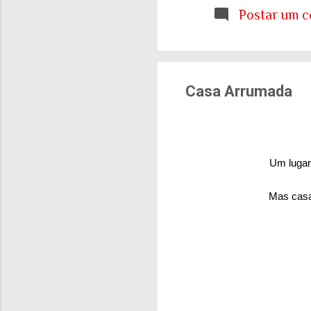
etária que aprendemo
Postar um c
E ainda estamos tent
cidades e para o sis
de tudo isso: onde q
Casa Arrumada
Um lugar
Mas casa,