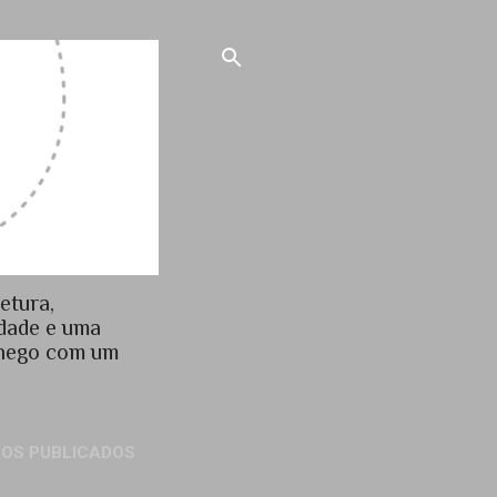
etura,
idade e uma
chego com um
GOS PUBLICADOS