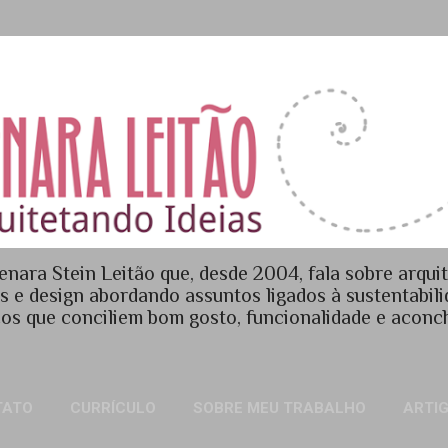
Pular para o conteúdo principal
enara Stein Leitão que, desde 2004, fala sobre arquit
es e design abordando assuntos ligados à sustentabil
os que conciliem bom gosto, funcionalidade e acon
TATO
CURRÍCULO
SOBRE MEU TRABALHO
ARTI