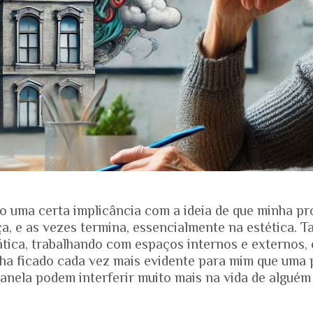
o uma certa implicância com a ideia de que minha pr
, e as vezes termina, essencialmente na estética. T
ática, trabalhando com espaços internos e externos, 
nha ficado cada vez mais evidente para mim que uma 
anela podem interferir muito mais na vida de alguém
ias dos projetos. Quando falamos de envelhecimento, 
e nos mostra que o Brasil está envelhecendo rapidam