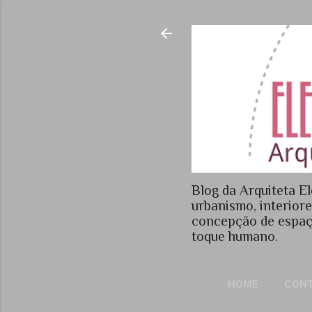
Blog da Arquiteta El
urbanismo, interior
concepção de espaç
toque humano.
HOME
CON