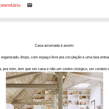
s a desenhar nos livros de geografia já não represen
omentário
ando entender o que isso significa para as nossas ca
tema de saúde. Eu costumo pensar que há uma pergunt
ueremos envelhecer? A resposta da maioria das p...
Casa arrumada é assim:
 organizado, limpo, com espaço livre pra circulação e uma boa entrad
 pra mim, tem que ser casa e não um centro cirúrgico, um cenário 