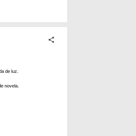
ta o país que temos.
sas, para as nossas
a simples por trás
a de luz.
de novela.