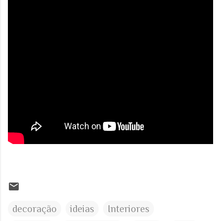
decoração
ideias
Interiores