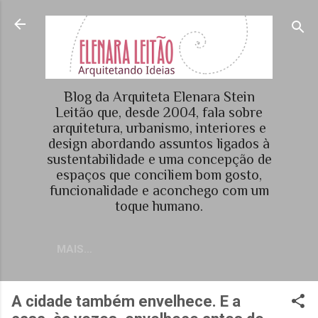
Pular para o conteúdo principal
Blog da Arquiteta Elenara Stein
Leitão que, desde 2004, fala sobre
arquitetura, urbanismo, interiores e
design abordando assuntos ligados à
sustentabilidade e uma concepção de
espaços que conciliem bom gosto,
funcionalidade e aconchego com um
toque humano.
MAIS…
A cidade também envelhece. E a