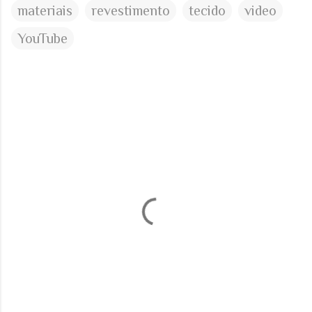
materiais
revestimento
tecido
video
YouTube
C
o
m
e
n
t
á
r
i
o
s