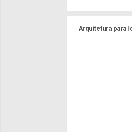
brasileiras sentem m
pesquisa aponta que 
deslocamentos urbano
sensação isolada. Se p
Arquitetura para 