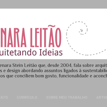
Pular para o conteúdo principal
enara Stein Leitão que, desde 2004, fala sobre arquit
es e design abordando assuntos ligados à sustentabil
os que conciliem bom gosto, funcionalidade e acon
TATO
CURRÍCULO
SOBRE MEU TRABALHO
ARTI