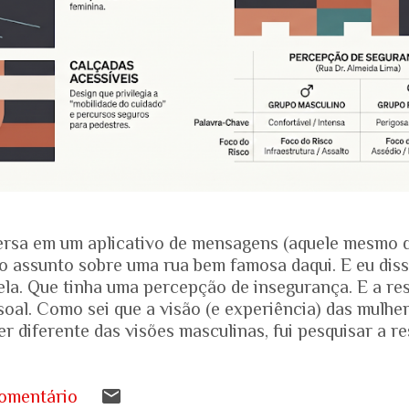
rsa em um aplicativo de mensagens (aquele mesmo 
o assunto sobre uma rua bem famosa daqui. E eu dis
ela. Que tinha uma percepção de insegurança. E a res
soal. Como sei que a visão (e experiência) das mulhe
r diferente das visões masculinas, fui pesquisar a r
amentais recentes para entender mais sobre a reali
.... Pesquisa do Instituto Patrícia Galvão em parceri
da em setembro de 2024, mostrou um dado alarmante
omentário