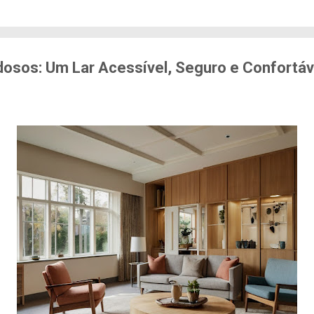
edo de sofrer violência quando se deslocam pela cid
71% das mulheres já sofreram algum tipo de violênci
s. Entre mulheres negras e LBT, os índices sobem a
er...
Idosos: Um Lar Acessível, Seguro e Confortáv