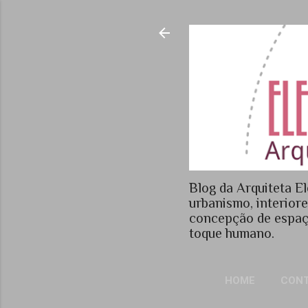
Blog da Arquiteta El
urbanismo, interior
concepção de espaç
toque humano.
HOME
CON