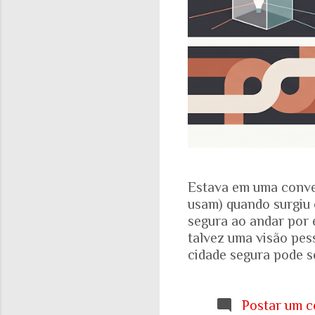
Estava em uma conve
usam) quando surgiu 
segura ao andar por 
talvez uma visão pes
cidade segura pode se
acadêmicos e govern
percepção pessoal. Ou
Locomotiva, divulga
Postar um c