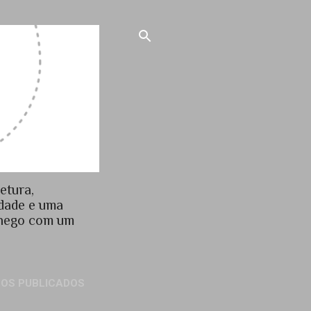
etura,
idade e uma
chego com um
GOS PUBLICADOS