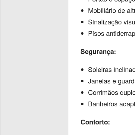
Mobiliário de al
Sinalização vis
Pisos antiderra
Segurança:
Soleiras inclina
Janelas e guard
Corrimãos dupl
Banheiros adapt
Conforto: