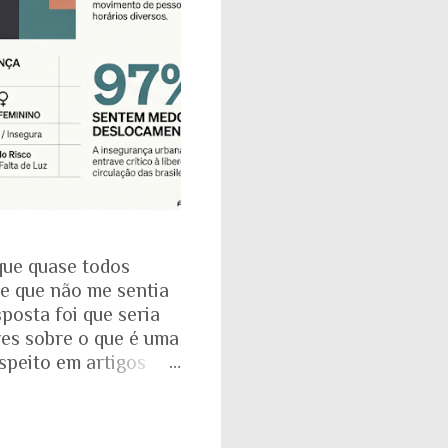
que quase todos
se que não me sentia
posta foi que seria
res sobre o que é uma
espeito em artigos
dade. É mesmo
a com o Instituto
: que 97% das