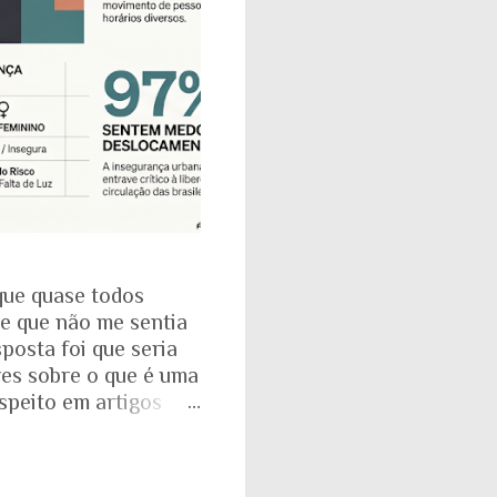
que quase todos
se que não me sentia
posta foi que seria
res sobre o que é uma
espeito em artigos
dade. É mesmo
a com o Instituto
: que 97% das