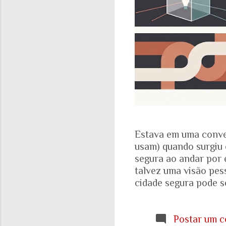
Estava em uma conve
usam) quando surgiu 
segura ao andar por 
talvez uma visão pes
cidade segura pode se
acadêmicos e govern
percepção pessoal. Ou
Locomotiva, divulga
Postar um c