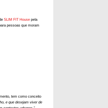
 de
SLIM FIT House
pela
 para pessoas que moram
amento, tem como conceito
nho, e que desejam viver de
em contextos urbanos."