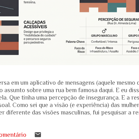
rsa em um aplicativo de mensagens (aquele mesmo 
o assunto sobre uma rua bem famosa daqui. E eu dis
ela. Que tinha uma percepção de insegurança. E a res
soal. Como sei que a visão (e experiência) das mulhe
r diferente das visões masculinas, fui pesquisar a r
amentais recentes para entender mais sobre a reali
.... Pesquisa do Instituto Patrícia Galvão em parceri
da em setembro de 2024, mostrou um dado alarmante
omentário