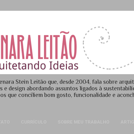
Pular para o conteúdo principal
enara Stein Leitão que, desde 2004, fala sobre arquit
es e design abordando assuntos ligados à sustentabil
os que conciliem bom gosto, funcionalidade e acon
TATO
CURRÍCULO
SOBRE MEU TRABALHO
ARTI