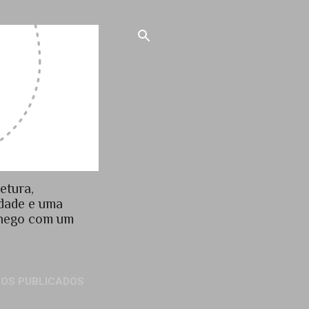
etura,
idade e uma
chego com um
GOS PUBLICADOS