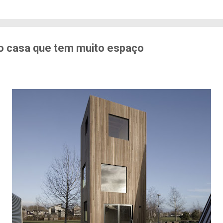
edo de sofrer violência quando se deslocam pela cid
71% das mulheres já sofreram algum tipo de violênci
s. Entre mulheres negras e LBT, os índices sobem a
er...
ro casa que tem muito espaço