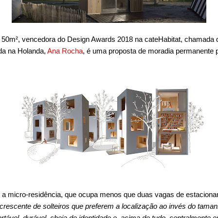
e 50m², vencedora do Design Awards 2018 na cateHabitat, chamada
ada na Holanda,
Ana Rocha
, é uma proposta de moradia permanente
a, a micro-residência, que ocupa menos que duas vagas de estacion
 crescente de solteiros que preferem a localização ao invés do tama
tável, durável, cheia de identidade e, acima de tudo, centralmente 