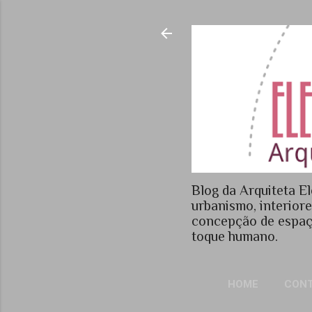
Blog da Arquiteta El
urbanismo, interior
concepção de espaç
toque humano.
HOME
CON