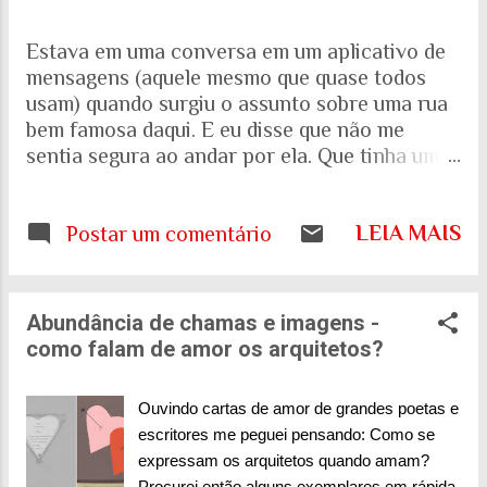
Estava em uma conversa em um aplicativo de
mensagens (aquele mesmo que quase todos
usam) quando surgiu o assunto sobre uma rua
bem famosa daqui. E eu disse que não me
sentia segura ao andar por ela. Que tinha uma
percepção de insegurança. E a resposta foi
que seria talvez uma visão pessoal. Como sei
LEIA MAIS
que a visão (e experiência) das mulheres sobre
Postar um comentário
o que é uma cidade segura pode ser diferente
das visões masculinas, fui pesquisar a respeito
em artigos acadêmicos e governamentais
Abundância de chamas e imagens -
recentes para entender mais sobre a realidade.
como falam de amor os arquitetos?
É mesmo percepção pessoal. Ou.... Pesquisa do
Instituto Patrícia Galvão em parceria com o
Ouvindo cartas de amor de grandes poetas e
Instituto Locomotiva, divulgada em setembro
escritores me peguei pensando: Como se
de 2024, mostrou um dado alarmante: que 97%
expressam os arquitetos quando amam?
das brasileiras sentem medo de sofrer
Procurei então alguns exemplares em rápida