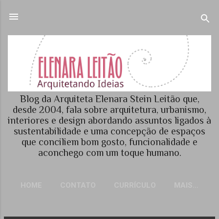
Pular para o conteúdo principal
Blog da Arquiteta Elenara Stein Leitão que,
desde 2004, fala sobre arquitetura, urbanismo,
interiores e design abordando assuntos ligados à
sustentabilidade e uma concepção de espaços
que conciliem bom gosto, funcionalidade e
aconchego com um toque humano.
HOME
CONTATO
CURRÍCULO
MAIS…