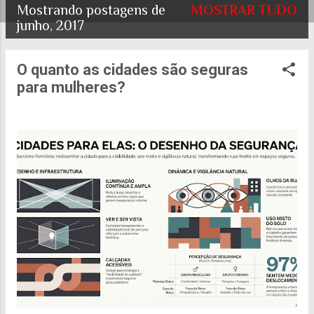
Mostrando postagens de
MOSTRAR TUDO
P
junho, 2017
o
O quanto as cidades são seguras
s
para mulheres?
t
a
g
e
n
s