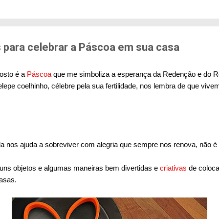
edo de sofrer violência quando se deslocam pela cid
71% das mulheres já sofreram algum tipo de violênci
s. Entre mulheres negras e LBT, os índices sobem a
er...
s para celebrar a Páscoa em sua casa
osto é a
Páscoa
que me simboliza a esperança da Redenção e do R
elepe coelhinho, célebre pela sua fertilidade, nos lembra de que vi
!
ida nos ajuda a sobreviver com alegria que sempre nos renova, não 
uns objetos e algumas maneiras bem divertidas e
criativas
de colocar
asas.