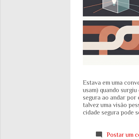
Estava em uma conve
usam) quando surgiu 
segura ao andar por 
talvez uma visão pes
cidade segura pode se
acadêmicos e govern
percepção pessoal. Ou
Locomotiva, divulga
Postar um c