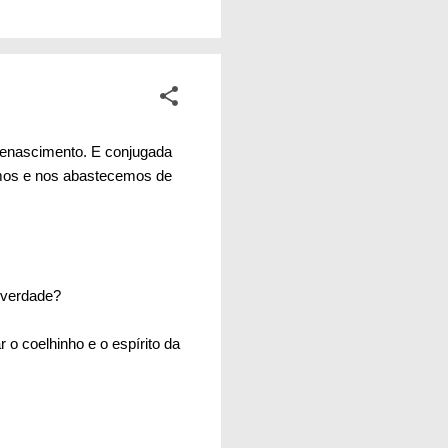
ade. A mesma
a durante seus
inda mais. Isso não é
enascimento. E conjugada
vemos e nos abastecemos de
é verdade?
 o coelhinho e o espírito da