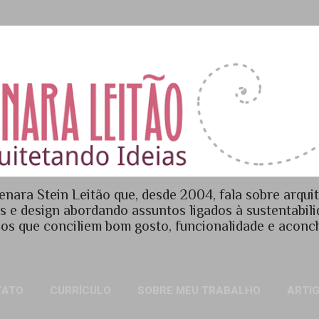
Pular para o conteúdo principal
enara Stein Leitão que, desde 2004, fala sobre arquit
es e design abordando assuntos ligados à sustentabil
os que conciliem bom gosto, funcionalidade e acon
TATO
CURRÍCULO
SOBRE MEU TRABALHO
ARTI