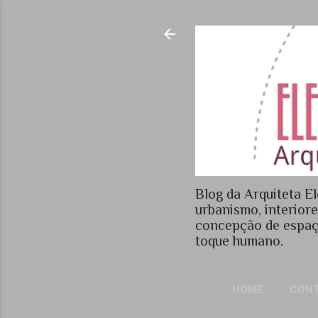
Blog da Arquiteta El
urbanismo, interior
concepção de espaç
toque humano.
HOME
CON