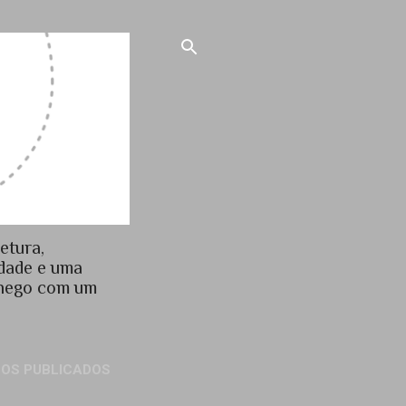
etura,
idade e uma
chego com um
GOS PUBLICADOS