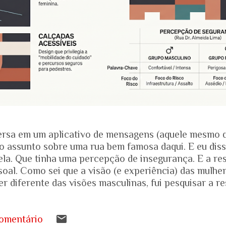
rsa em um aplicativo de mensagens (aquele mesmo 
o assunto sobre uma rua bem famosa daqui. E eu dis
ela. Que tinha uma percepção de insegurança. E a res
soal. Como sei que a visão (e experiência) das mulhe
r diferente das visões masculinas, fui pesquisar a r
amentais recentes para entender mais sobre a reali
.... Pesquisa do Instituto Patrícia Galvão em parceri
da em setembro de 2024, mostrou um dado alarmante
omentário