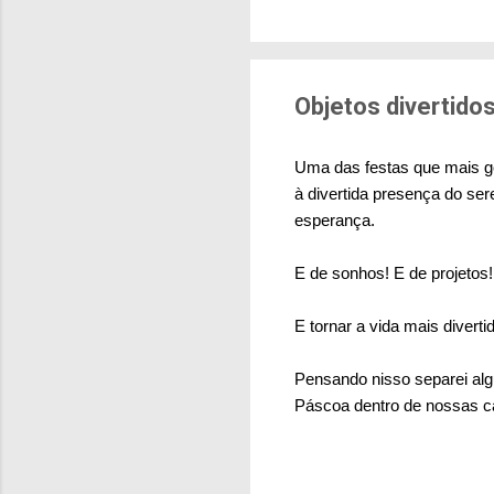
brasileiras sentem m
pesquisa aponta que 
deslocamentos urbano
sensação isolada. Se p
Objetos divertido
Uma das festas que mais g
à divertida presença do ser
esperança.
E de sonhos! E de projetos
E tornar a vida mais divert
Pensando nisso separei alg
Páscoa dentro de nossas c