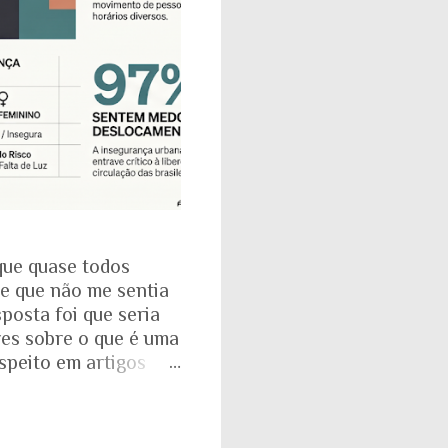
que quase todos
se que não me sentia
posta foi que seria
res sobre o que é uma
espeito em artigos
dade. É mesmo
a com o Instituto
: que 97% das