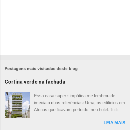
s
Postagens mais visitadas deste blog
Cortina verde na fachada
Essa casa super simpática me lembrou de
imediato duas referências: Uma, os edificios em
Atenas que ficavam perto do meu hotel. Todos
tinham imensas floreiras que fazia com que
LEIA MAIS
ficassem tão simpáticos! Mas olhando com