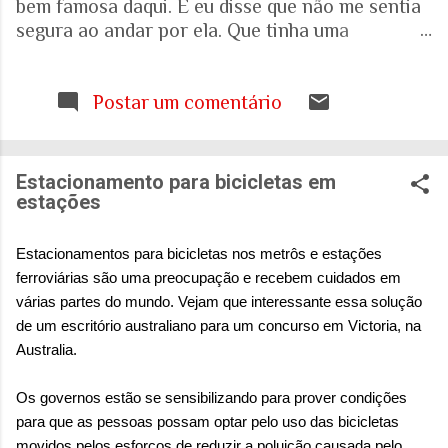
bem famosa daqui. E eu disse que não me sentia
segura ao andar por ela. Que tinha uma
percepção de insegurança. E a resposta foi que
seria talvez uma visão pessoal. Como sei que a
visão (e experiência) das mulheres sobre o que é
Postar um comentário
uma cidade segura pode ser diferente das visões
masculinas, fui pesquisar a respeito em artigos
acadêmicos e governamentais recentes para
Estacionamento para bicicletas em
entender mais sobre a realidade. É mesmo
estações
percepção pessoal. Ou.... Pesquisa do Instituto
Patrícia Galvão em parceria com o Instituto
Estacionamentos para bicicletas nos metrôs e estações
Locomotiva, divulgada em setembro de 2024,
ferroviárias são uma preocupação e recebem cuidados em
mostrou um dado alarmante: que 97% das
várias partes do mundo. Vejam que interessante essa solução
brasileiras sentem medo de sofrer violência
de um escritório australiano para um concurso em Victoria, na
quando se deslocam pela cidade. A mesma
Australia.
pesquisa aponta que 71% das mulheres já
sofreram algum tipo de violência durante seus
Os governos estão se sensibilizando para prover condições
deslocamentos urbanos. Entre mulheres negras
para que as pessoas possam optar pelo uso das bicicletas
e LBT, os índices sobem ainda mais. Isso não é
movidos pelos esforços de reduzir a poluição causada pelo