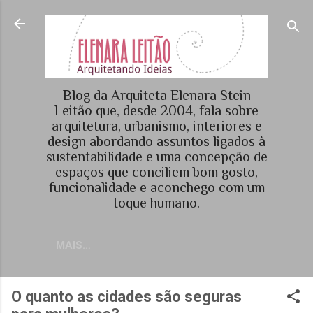
Pular para o conteúdo principal
Blog da Arquiteta Elenara Stein
Leitão que, desde 2004, fala sobre
arquitetura, urbanismo, interiores e
design abordando assuntos ligados à
sustentabilidade e uma concepção de
espaços que conciliem bom gosto,
funcionalidade e aconchego com um
toque humano.
MAIS…
O quanto as cidades são seguras