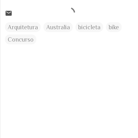
Arquitetura
Australia
bicicleta
bike
Concurso
C
o
m
e
n
t
á
r
i
o