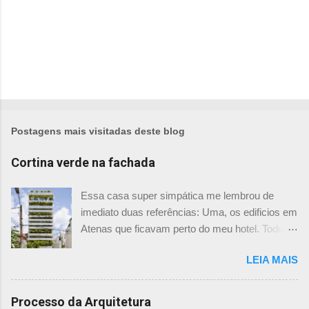
Postagens mais visitadas deste blog
Cortina verde na fachada
Essa casa super simpática me lembrou de
imediato duas referências: Uma, os edificios em
Atenas que ficavam perto do meu hotel. Todos
tinham imensas floreiras que fazia com que
LEIA MAIS
ficassem tão simpáticos! Mas olhando com
mais foco, me veio a segunda referência. Na
verdade as fachadas da frente e fundos são
Processo da Arquitetura