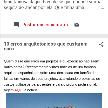
bem famosa daqui. E eu disse que não me sentia
segura ao andar por ela. Que tinha uma
percepção de insegurança. E a resposta foi que
seria talvez uma visão pessoal. Como sei que a
visão (e experiência) das mulheres sobre o que é
Postar um comentário
uma cidade segura pode ser diferente das visões
masculinas, fui pesquisar a respeito em artigos
acadêmicos e governamentais recentes para
10 erros arquitetonicos que custaram
entender mais sobre a realidade. É mesmo
caro
percepção pessoal. Ou.... Pesquisa do Instituto
Patrícia Galvão em parceria com o Instituto
Quem disse que erros em projetos e ou execução não saem
Locomotiva, divulgada em setembro de 2024,
muito caros? Recentemente vimos noticias de um famoso
mostrou um dado alarmante: que 97% das
arquiteto espanhol que sofre uma derrocada em função de
brasileiras sentem medo de sofrer violência
falhas em vários de seus projetos, acarretando problemas de
quando se deslocam pela cidade. A mesma
custos vultuosos para clientes e para o próprio profissional.
pesquisa aponta que 71% das mulheres já
Vejam
AQUI
a notícia.
sofreram algum tipo de violência durante seus
deslocamentos urbanos. Entre mulheres negras
e LBT, os índices sobem ainda mais. Isso não é