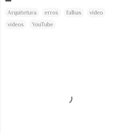
Arquitetura
erros
falhas
video
videos
YouTube
C
o
m
e
n
t
á
r
i
o
s