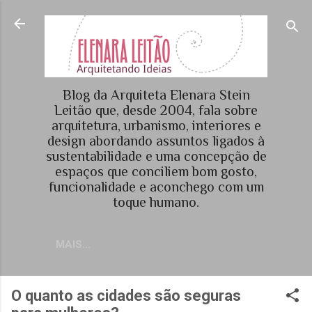
Pular para o conteúdo principal
Blog da Arquiteta Elenara Stein
Leitão que, desde 2004, fala sobre
arquitetura, urbanismo, interiores e
design abordando assuntos ligados à
sustentabilidade e uma concepção de
espaços que conciliem bom gosto,
funcionalidade e aconchego com um
toque humano.
MAIS…
O quanto as cidades são seguras