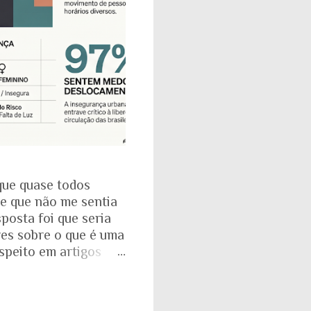
que quase todos
se que não me sentia
posta foi que seria
res sobre o que é uma
espeito em artigos
dade. É mesmo
a com o Instituto
: que 97% das