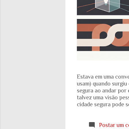
Estava em uma conve
usam) quando surgiu 
segura ao andar por 
talvez uma visão pes
cidade segura pode se
acadêmicos e govern
percepção pessoal. Ou
Locomotiva, divulga
Postar um c