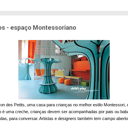
edo de sofrer violência quando se deslocam pela cid
71% das mulheres já sofreram algum tipo de violênci
s. Entre mulheres negras e LBT, os índices sobem a
er...
s - espaço Montessoriano
n des Petits, uma casa para crianças no melhor estilo Montessori, q
 é uma creche, crianças devem ser acompanhadas por pais ou bab
aldas, para conversar. Artistas e designers também tem campo aberto