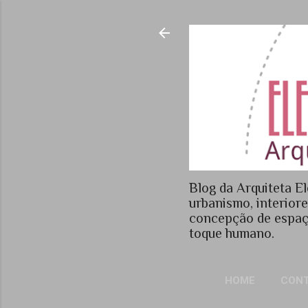
Blog da Arquiteta El
urbanismo, interior
concepção de espaç
toque humano.
HOME
CON