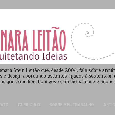
Pular para o conteúdo principal
enara Stein Leitão que, desde 2004, fala sobre arquit
es e design abordando assuntos ligados à sustentabil
os que conciliem bom gosto, funcionalidade e acon
TATO
CURRÍCULO
SOBRE MEU TRABALHO
ARTI