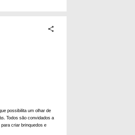
ade. A mesma
a durante seus
inda mais. Isso não é
ue possibilita um olhar de
ás. Todos são convidados a
 para criar brinquedos e