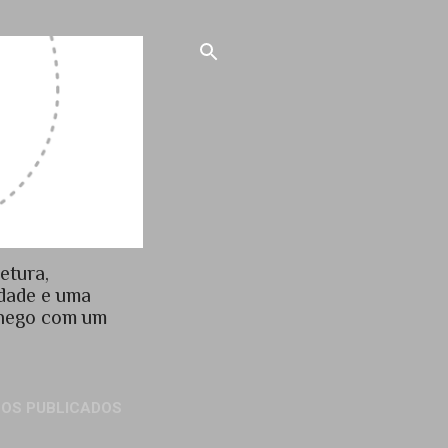
etura,
idade e uma
chego com um
GOS PUBLICADOS