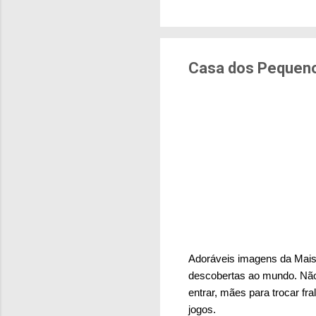
brasileiras sentem m
pesquisa aponta que 
deslocamentos urbano
sensação isolada. Se p
Casa dos Pequeno
Adoráveis imagens da Maiso
descobertas ao mundo. Não
entrar, mães para trocar fr
jogos.