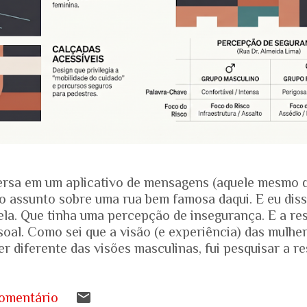
rsa em um aplicativo de mensagens (aquele mesmo 
o assunto sobre uma rua bem famosa daqui. E eu dis
ela. Que tinha uma percepção de insegurança. E a res
soal. Como sei que a visão (e experiência) das mulhe
r diferente das visões masculinas, fui pesquisar a r
amentais recentes para entender mais sobre a reali
.... Pesquisa do Instituto Patrícia Galvão em parceri
da em setembro de 2024, mostrou um dado alarmante
omentário