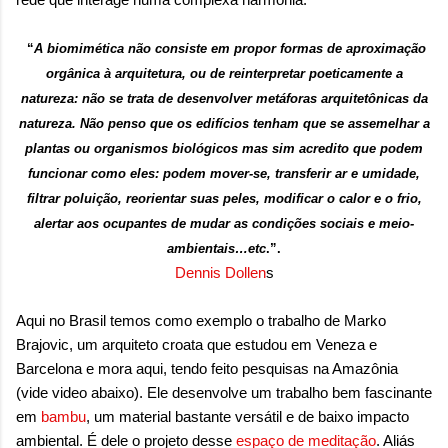
“
A biomimética não consiste em propor formas de aproximação
orgânica à arquitetura, ou de reinterpretar poeticamente a
natureza: não se trata de desenvolver metáforas arquitetônicas da
natureza.
Não penso que os edifícios tenham que se assemelhar a
plantas ou organismos biológicos mas sim acredito que podem
funcionar como eles: podem mover-se, transferir ar e umidade,
filtrar poluição, reorientar suas peles, modificar o calor e o frio,
alertar aos ocupantes de mudar as condições sociais e meio-
ambientais…etc
.”.
Dennis Dollen
s
Aqui no Brasil temos como exemplo o trabalho de Marko
Brajovic, um arquiteto croata que estudou em Veneza e
Barcelona e mora aqui, tendo feito pesquisas na Amazônia
(vide video abaixo). Ele desenvolve um trabalho bem fascinante
em
bambu
, um material bastante versátil e de baixo impacto
ambiental. É dele o projeto desse
espaço de meditação
. Aliás