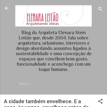
Pular para o conteúdo principal
Blog da Arquiteta Elenara Stein
Leitão que, desde 2004, fala sobre
arquitetura, urbanismo, interiores e
design abordando assuntos ligados à
sustentabilidade e uma concepção de
espaços que conciliem bom gosto,
funcionalidade e aconchego com um
toque humano.
MAIS…
A cidade também envelhece. E a