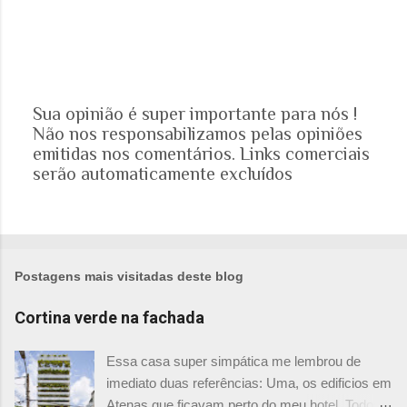
Sua opinião é super importante para nós !
Não nos responsabilizamos pelas opiniões
P
emitidas nos comentários. Links comerciais
o
serão automaticamente excluídos
s
t
a
r
u
m
Postagens mais visitadas deste blog
c
o
Cortina verde na fachada
m
e
Essa casa super simpática me lembrou de
n
imediato duas referências: Uma, os edificios em
t
Atenas que ficavam perto do meu hotel. Todos