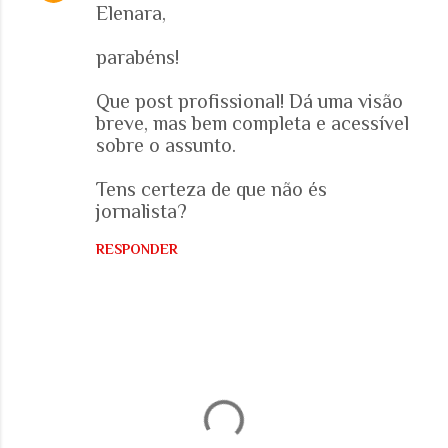
Elenara,
o
m
parabéns!
e
Que post profissional! Dá uma visão
n
breve, mas bem completa e acessível
t
sobre o assunto.
á
r
Tens certeza de que não és
jornalista?
i
o
RESPONDER
s