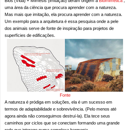
Bios (Vida) + Mimesis (imitação) deram origem à
Biomimética
,
onde queremos envelhecer? A resposta da
uma área da ciência que procura aprender com a natureza.
maioria das p...
Mas mais que imitação, ela procura aprender com a natureza.
Um exemplo para a arquitetura é essa pesquisa onde a pele
dos animais serve de fonte de inspiração para projetos de
superfícies de edificações.
Fonte
A natureza é pródiga em soluções, ela é um sucesso em
termos de adaptabilidade e sobrevivência. (Pelo menos até
agora ainda não conseguimos destruí-la). Ela tece seus
caminhos por ciclos que se conectam formando uma grande
rede que interage numa complexa harmonia.