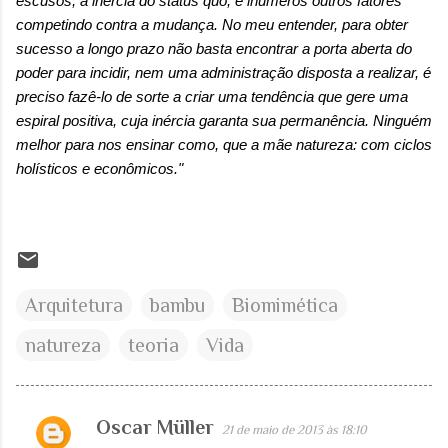
escusos, a inércia do status quo, e inúmeros outros fatores
competindo contra a mudança. No meu entender, para obter
sucesso a longo prazo não basta encontrar a porta aberta do
poder para incidir, nem uma administração disposta a realizar, é
preciso fazê-lo de sorte a criar uma tendência que gere uma
espiral positiva, cuja inércia garanta sua permanência. Ninguém
melhor para nos ensinar como, que a mãe natureza: com ciclos
holísticos e econômicos."
Arquitetura
bambu
Biomimética
natureza
teoria
Vida
Oscar Müller
21 de maio de 2013 às 18:10
C