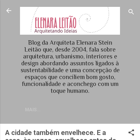
Pular para o conteúdo principal
Blog da Arquiteta Elenara Stein
Leitão que, desde 2004, fala sobre
arquitetura, urbanismo, interiores e
design abordando assuntos ligados à
sustentabilidade e uma concepção de
espaços que conciliem bom gosto,
funcionalidade e aconchego com um
toque humano.
MAIS…
A cidade também envelhece. E a