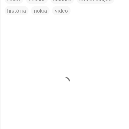
história
nokia
video
C
o
m
e
n
t
á
r
i
o
s