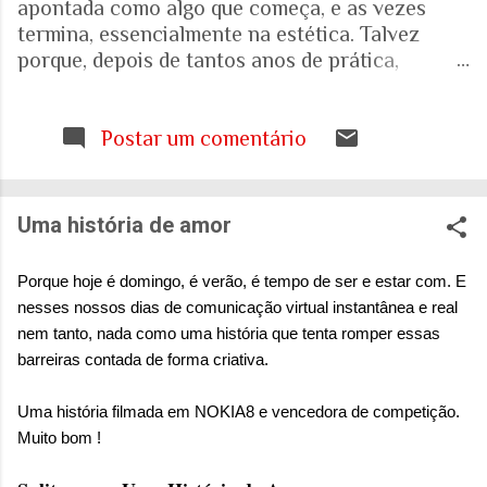
apontada como algo que começa, e as vezes
termina, essencialmente na estética. Talvez
porque, depois de tantos anos de prática,
trabalhando com espaços internos e externos, e
as pessoas que ali vivem e circulam, tenha ficado
cada vez mais evidente para mim que uma porta,
Postar um comentário
uma escada, uma calçada ou uma janela podem
interferir muito mais na vida de alguém do que
aquilo que aparece nas fotografias dos
Uma história de amor
projetos. Quando falamos de envelhecimento,
isso fica ainda mais evidente. A realidade nos
Porque hoje é domingo, é verão, é tempo de ser e estar com. E
mostra que o Brasil está envelhecendo
nesses nossos dias de comunicação virtual instantânea e real
rapidamente. Aquela pirâmide etária que
nem tanto, nada como uma história que tenta romper essas
aprendemos a desenhar nos livros de geografia
barreiras contada de forma criativa.
já não representa o país que temos. E ainda
estamos tentando entender o que isso significa
Uma história filmada em NOKIA8 e vencedora de competição.
para as nossas casas, para as nossas cidades e
Muito bom !
para o sistema de saúde. Eu costumo pensar que
há uma pergunta simples por trás de tudo isso: