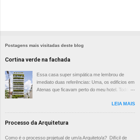
Postagens mais visitadas deste blog
Cortina verde na fachada
Essa casa super simpática me lembrou de
imediato duas referências: Uma, os edificios em
Atenas que ficavam perto do meu hotel. Todos
tinham imensas floreiras que fazia com que
LEIA MAIS
ficassem tão simpáticos! Mas olhando com
mais foco, me veio a segunda referência. Na
verdade as fachadas da frente e fundos são
Processo da Arquitetura
como segundas peles, floreiras que criam um
micro clima super agradável no interior do
Como é o processo projetual de um/a Arquiteto/a? Difícil de