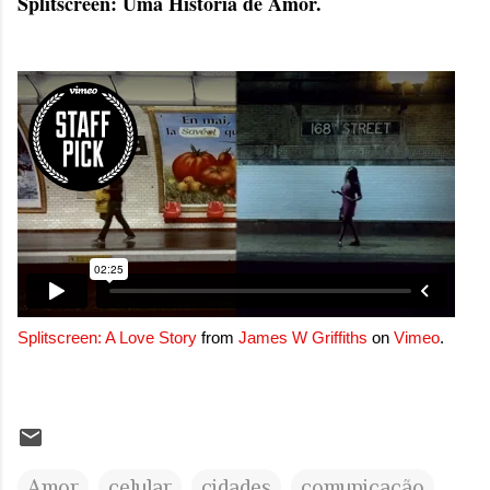
Splitscreen: Uma História de Amor.
onde queremos envelhecer? A resposta da
maioria das p...
Splitscreen: A Love Story
from
James W Griffiths
on
Vimeo
.
Amor
celular
cidades
comunicação