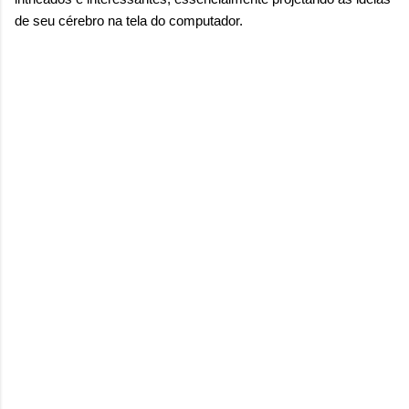
onde queremos envelhecer? A resposta da
de seu cérebro na tela do computador.
maioria das p...