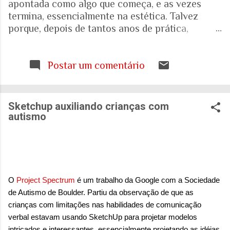
apontada como algo que começa, e as vezes
termina, essencialmente na estética. Talvez
porque, depois de tantos anos de prática,
trabalhando com espaços internos e externos, e
as pessoas que ali vivem e circulam, tenha ficado
cada vez mais evidente para mim que uma porta,
Postar um comentário
uma escada, uma calçada ou uma janela podem
interferir muito mais na vida de alguém do que
aquilo que aparece nas fotografias dos
Sketchup auxiliando crianças com
projetos. Quando falamos de envelhecimento,
autismo
isso fica ainda mais evidente. A realidade nos
mostra que o Brasil está envelhecendo
rapidamente. Aquela pirâmide etária que
aprendemos a desenhar nos livros de geografia
já não representa o país que temos. E ainda
O
Project Spectrum
é um trabalho da Google com a Sociedade
estamos tentando entender o que isso significa
de Autismo de Boulder. Partiu da observação de que as
para as nossas casas, para as nossas cidades e
crianças com limitações nas habilidades de comunicação
para o sistema de saúde. Eu costumo pensar que
verbal estavam usando SketchUp para projetar modelos
há uma pergunta simples por trás de tudo isso:
intricados e interessantes, essencialmente projetando as idéias