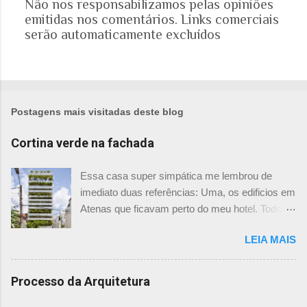
Não nos responsabilizamos pelas opiniões
P
emitidas nos comentários. Links comerciais
o
serão automaticamente excluídos
s
t
a
r
u
m
Postagens mais visitadas deste blog
c
o
Cortina verde na fachada
m
e
Essa casa super simpática me lembrou de
n
imediato duas referências: Uma, os edificios em
t
Atenas que ficavam perto do meu hotel. Todos
á
tinham imensas floreiras que fazia com que
r
LEIA MAIS
ficassem tão simpáticos! Mas olhando com
i
mais foco, me veio a segunda referência. Na
o
verdade as fachadas da frente e fundos são
Processo da Arquitetura
como segundas peles, floreiras que criam um