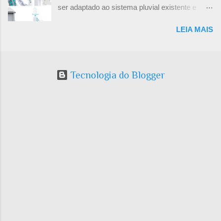
grande maioria dos colegas arquitetos está
ser adaptado ao sistema pluvial existente e
ralando em seus escritórios ou em escritórios
usado para molhar o jardim, por exemplo. Achei
alheios. E ainda faz bico no fim de semana. 2-
LEIA MAIS
a idéia interessante.
Recompensa intelectual : Tudo bem, não vou
ganhar rios de dinheiro, mas vou ser
reconhecido como uma pessoa criativa e
maravilhosa que vive para ajudar os outros.
Tecnologia do Blogger
Sim! Ajudar os amigos, parentes e conhecidos
dando palpites de como eles podem arrumar
suas casas e espaços. Palpite não é projeto ,
lembre. Sem contar que fica horas pesquisando
para achar soluções interessantes e vem
alguém e copia. E leva as glórias. 3- Saúde ...