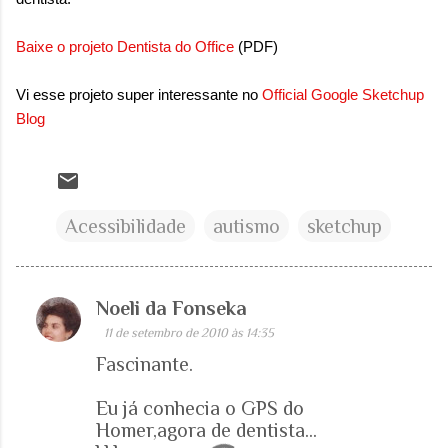
Baixe o projeto Dentista do Office
(PDF)
Vi esse projeto super interessante no
Official Google Sketchup
Blo
g
Acessibilidade
autismo
sketchup
Noeli da Fonseka
C
11 de setembro de 2010 às 14:35
o
Fascinante.
m
e
Eu já conhecia o GPS do
Homer,agora de dentista...
n