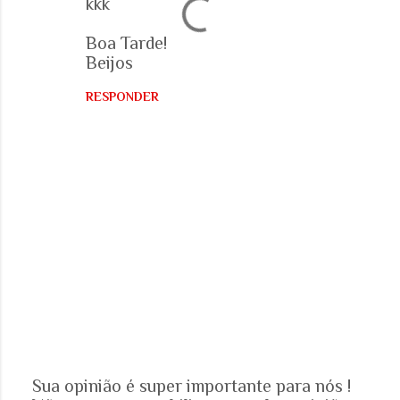
kkk
t
á
Boa Tarde!
r
Beijos
i
RESPONDER
o
s
Sua opinião é super importante para nós !