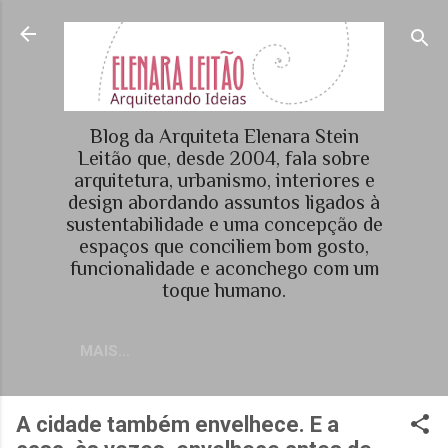
Pular para o conteúdo principal
Blog da Arquiteta Elenara Stein
Leitão que, desde 2004, fala sobre
arquitetura, urbanismo, interiores e
design abordando assuntos ligados à
sustentabilidade e uma concepção de
espaços que conciliem bom gosto,
funcionalidade e aconchego com um
toque humano.
MAIS…
A cidade também envelhece. E a