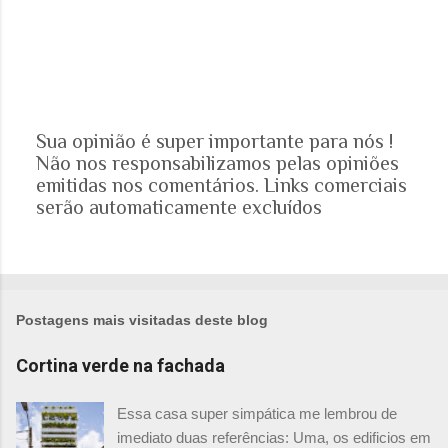
Sua opinião é super importante para nós !
Não nos responsabilizamos pelas opiniões
P
emitidas nos comentários. Links comerciais
o
serão automaticamente excluídos
s
t
a
r
u
m
Postagens mais visitadas deste blog
c
o
Cortina verde na fachada
m
e
Essa casa super simpática me lembrou de
n
imediato duas referências: Uma, os edificios em