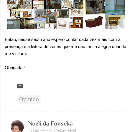
Então, nesse sexto ano espero contar cada vez mais com a
presença e a leitura de vocês que me dão muita alegria quando
me visitam.
Obrigada !
Opinião
Noeli da Fonseka
C
13 de julho de 2010 às 08:49