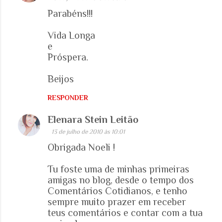
o
Parabéns!!!
m
e
Vida Longa
e
n
Próspera.
t
á
Beijos
r
RESPONDER
i
o
Elenara Stein Leitão
s
13 de julho de 2010 às 10:01
Obrigada Noeli !
Tu foste uma de minhas primeiras
amigas no blog, desde o tempo dos
Comentários Cotidianos, e tenho
sempre muito prazer em receber
teus comentários e contar com a tua