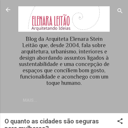
Pular para o conteúdo principal
Blog da Arquiteta Elenara Stein
Leitão que, desde 2004, fala sobre
arquitetura, urbanismo, interiores e
design abordando assuntos ligados à
sustentabilidade e uma concepção de
espaços que conciliem bom gosto,
funcionalidade e aconchego com um
toque humano.
MAIS…
O quanto as cidades são seguras