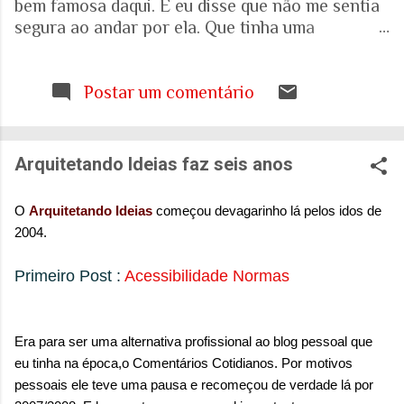
bem famosa daqui. E eu disse que não me sentia
segura ao andar por ela. Que tinha uma
percepção de insegurança. E a resposta foi que
seria talvez uma visão pessoal. Como sei que a
visão (e experiência) das mulheres sobre o que é
Postar um comentário
uma cidade segura pode ser diferente das visões
masculinas, fui pesquisar a respeito em artigos
acadêmicos e governamentais recentes para
Arquitetando Ideias faz seis anos
entender mais sobre a realidade. É mesmo
percepção pessoal. Ou.... Pesquisa do Instituto
O
Arquitetando Ideias
começou devagarinho lá pelos idos de
Patrícia Galvão em parceria com o Instituto
2004.
Locomotiva, divulgada em setembro de 2024,
mostrou um dado alarmante: que 97% das
Primeiro Post :
Acessibilidade Normas
brasileiras sentem medo de sofrer violência
quando se deslocam pela cidade. A mesma
pesquisa aponta que 71% das mulheres já
Era para ser uma alternativa profissional ao blog pessoal que
sofreram algum tipo de violência durante seus
eu tinha na época,o Comentários Cotidianos. Por motivos
deslocamentos urbanos. Entre mulheres negras
pessoais ele teve uma pausa e recomeçou de verdade lá por
e LBT, os índices sobem ainda mais. Isso não é