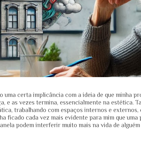
o uma certa implicância com a ideia de que minha pr
, e as vezes termina, essencialmente na estética. T
ática, trabalhando com espaços internos e externos, 
nha ficado cada vez mais evidente para mim que uma 
anela podem interferir muito mais na vida de alguém
ias dos projetos. Quando falamos de envelhecimento, 
e nos mostra que o Brasil está envelhecendo rapidam