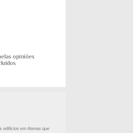
pelas opiniões
luídos
s edificios em Atenas que