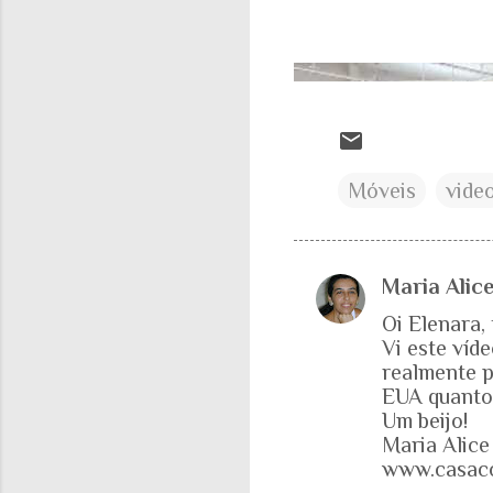
Móveis
vide
Maria Alice
C
Oi Elenara,
o
Vi este víd
m
realmente p
e
EUA quanto 
Um beijo!
n
Maria Alice
t
www.casaco
á