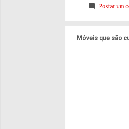
etária que aprendemo
Postar um c
E ainda estamos tent
cidades e para o sis
de tudo isso: onde q
Móveis que são c