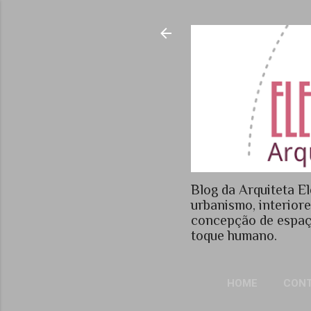
Blog da Arquiteta El
urbanismo, interior
concepção de espaç
toque humano.
HOME
CON