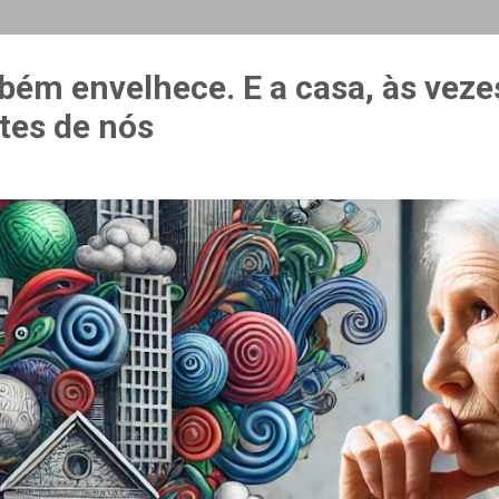
MAIS…
CURSO ESPAÇO & ESTÍMULO
bém envelhece. E a casa, às veze
tes de nós