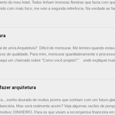
erto do meu hotel. Todos tinham imensas floreiras que fazia com qu
ndo com mais foco, me veio a segunda referência. Na verdade as fa
segundas peles, floreiras que criam um micro clima super agradável 
mo a casa do colega Oscar Muller. Eu juro que tenho fotos no compu
para colocar aqui. A dele é uma casa de vila e, na parte dos fundos,
lantas, em geral trepadeiras, se mesclam e criam um efeito super i
ura
as sobre esse projeto no site e não sei o autor do projeto e nem com
s. Em algumas se tem alcance por dentro da casa, em outras me par
l de um/a Arquiteto/a? Difícil de mensurar. Me lembro quando estav
ceito é super bom. PS: O Elcio no comentário abaixo deixou o link c
sos de qualidade. Para mim, mensurar quantitativamente o processo 
vi aqui um chamado sobre "Como você projeta? " onde expliquei ma
hei um guia rápido falando sobre isso nesse site , descrevendo ex
a visualizar a quantidade de material gerado por um projeto. Vamos pa
ciais Esse passo é fundamental. Na minha experiência profissional j
o. É preciso empatia com o proprietário. Não, não se precisa pensar i
fazer arquitetura
 preciso uma cumplicidade e empatia para atingir um objetivo comum.
ura....sonho dourado de muitos jovens que sonham com um futuro gl
 bancária. Mas será realmente assim? Veja algumas razões de porque
l motivo: DINHEIRO. Para os que visam a recompensa financeira em pr