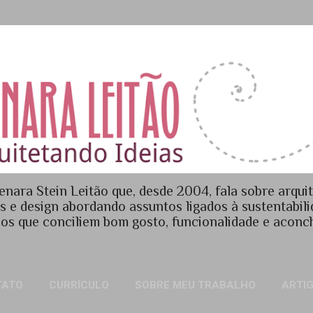
Pular para o conteúdo principal
enara Stein Leitão que, desde 2004, fala sobre arquit
es e design abordando assuntos ligados à sustentabil
os que conciliem bom gosto, funcionalidade e acon
TATO
CURRÍCULO
SOBRE MEU TRABALHO
ARTI