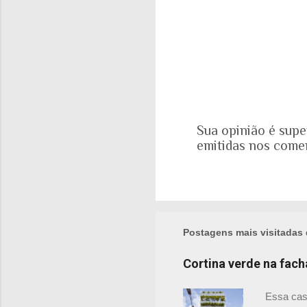
Sua opinião é supe
emitidas nos come
P
o
s
t
a
r
Postagens mais visitadas 
u
m
Cortina verde na fac
c
o
Essa cas
m