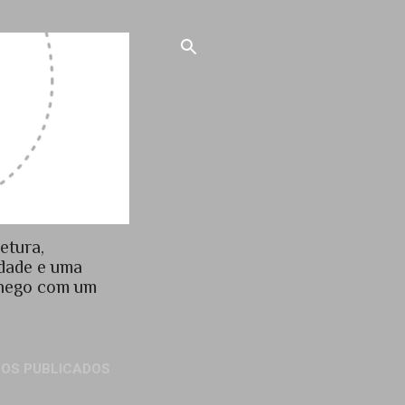
etura,
idade e uma
chego com um
GOS PUBLICADOS