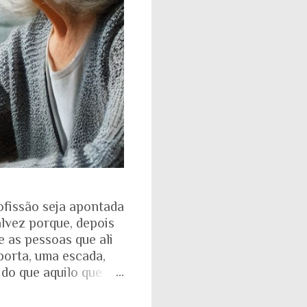
ofissão seja apontada
alvez porque, depois
e as pessoas que ali
porta, uma escada,
 do que aquilo que
isso fica ainda mais
ente. Aquela pirâmide