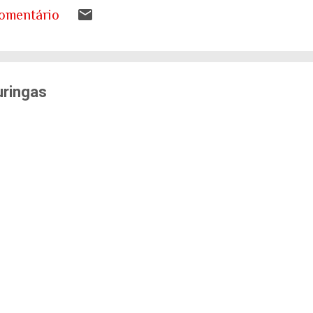
s a desenhar nos livros de geografia já não represen
omentário
ando entender o que isso significa para as nossas ca
tema de saúde. Eu costumo pensar que há uma pergunt
ueremos envelhecer? A resposta da maioria das p...
uringas