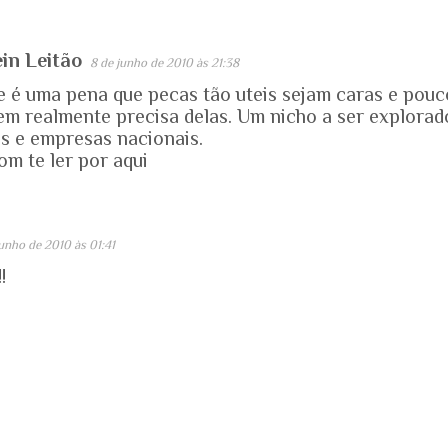
in Leitão
8 de junho de 2010 às 21:38
e é uma pena que pecas tão uteis sejam caras e pouc
em realmente precisa delas. Um nicho a ser explorad
is e empresas nacionais.
om te ler por aqui
junho de 2010 às 01:41
!