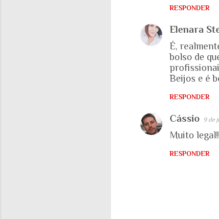
r
RESPONDER
i
Elenara Ste
o
É, realment
s
bolso de qu
profissiona
Beijos e é b
RESPONDER
Cássio
9 de 
Muito legal!!
RESPONDER