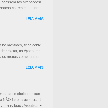
e ficassem tão simpáticos!
chadas da frente e fundos
no interior do prédio.
LEIA MAIS
tador, mas não consegui
 tem uma cortina de metal
nteressante. Não achei mais
o é feita a manutenção das
eceu um pouco complicado,
a no mestrado, tinha gente
om ...
de projetar, na época, me
is ou menos como funciona
atamente o Processo de
LEIA MAIS
ssear por ele? Passo 1:
á posso até dizer quando um
gual, nem quer dizer que
 E, fundamental, é a eta...
amouroso e cheio de notas
 NÃO fazer arquitetura. 1-
imeiro lugar: Arquitetura