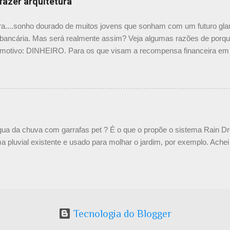
fazer arquitetura
 preciso uma cumplicidade e empatia para atingir um objetivo comum.
ura....sonho dourado de muitos jovens que sonham com um futuro gl
 bancária. Mas será realmente assim? Veja algumas razões de porque
l motivo: DINHEIRO. Para os que visam a recompensa financeira em pr
a mina de ouro. Esqueça os figurões que vê na mídia com escritório
oria da minoria. A grande maioria dos colegas arquitetos está ralan
os alheios. E ainda faz bico no fim de semana. 2- Recompensa intele
ios de dinheiro, mas vou ser reconhecido como uma pessoa criativa 
s outros. Sim! Ajudar os amigos, parentes e conhecidos dando palpi
uas casas e espaços. Palpite não é projeto , lembre. Sem contar qu
gua da chuva com garrafas pet ? É o que o propõe o sistema Rain D
r soluções interessantes e vem alguém e copia. E leva as glórias. 3-
a pluvial existente e usado para molhar o jardim, por exemplo. Achei 
Tecnologia do Blogger