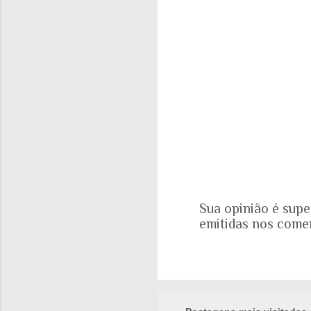
o
s
Sua opinião é supe
emitidas nos come
P
o
s
t
a
r