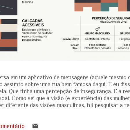
rsa em um aplicativo de mensagens (aquele mesmo 
o assunto sobre uma rua bem famosa daqui. E eu dis
ela. Que tinha uma percepção de insegurança. E a res
soal. Como sei que a visão (e experiência) das mulhe
r diferente das visões masculinas, fui pesquisar a r
amentais recentes para entender mais sobre a reali
.... Pesquisa do Instituto Patrícia Galvão em parceri
da em setembro de 2024, mostrou um dado alarmante
omentário