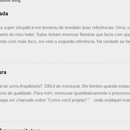
deste blog
hada
a super simpática me lembrou de imediato duas referências: Uma, o
erto do meu hotel. Todos tinham imensas floreiras que fazia com qu
ndo com mais foco, me veio a segunda referência. Na verdade as fa
segundas peles, floreiras que criam um micro clima super agradável 
mo a casa do colega Oscar Muller. Eu juro que tenho fotos no compu
para colocar aqui. A dele é uma casa de vila e, na parte dos fundos,
lantas, em geral trepadeiras, se mesclam e criam um efeito super i
ura
as sobre esse projeto no site e não sei o autor do projeto e nem com
s. Em algumas se tem alcance por dentro da casa, em outras me par
l de um/a Arquiteto/a? Difícil de mensurar. Me lembro quando estav
ceito é super bom. PS: O Elcio no comentário abaixo deixou o link c
sos de qualidade. Para mim, mensurar quantitativamente o processo 
vi aqui um chamado sobre "Como você projeta? " onde expliquei ma
hei um guia rápido falando sobre isso nesse site , descrevendo ex
a visualizar a quantidade de material gerado por um projeto. Vamos pa
ciais Esse passo é fundamental. Na minha experiência profissional j
o. É preciso empatia com o proprietário. Não, não se precisa pensar i