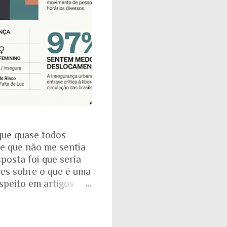
que quase todos
se que não me sentia
posta foi que seria
res sobre o que é uma
espeito em artigos
dade. É mesmo
a com o Instituto
: que 97% das