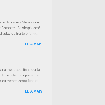
s edificios em Atenas que
e ficassem tão simpáticos!
chadas da frente e fundos
no interior do prédio.
LEIA MAIS
tador, mas não consegui
 tem uma cortina de metal
nteressante. Não achei mais
o é feita a manutenção das
eceu um pouco complicado,
a no mestrado, tinha gente
om ...
de projetar, na época, me
is ou menos como funciona
atamente o Processo de
LEIA MAIS
ssear por ele? Passo 1:
á posso até dizer quando um
gual, nem quer dizer que