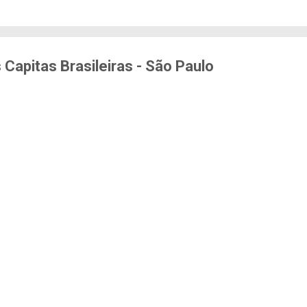
edo de sofrer violência quando se deslocam pela cid
71% das mulheres já sofreram algum tipo de violênci
s. Entre mulheres negras e LBT, os índices sobem a
er...
 Capitas Brasileiras - São Paulo