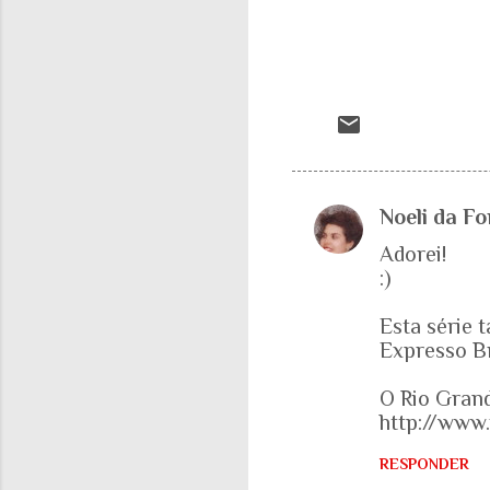
Noeli da F
C
Adorei!
o
:)
m
e
Esta série 
Expresso Br
n
t
O Rio Grand
á
http://ww
r
RESPONDER
i