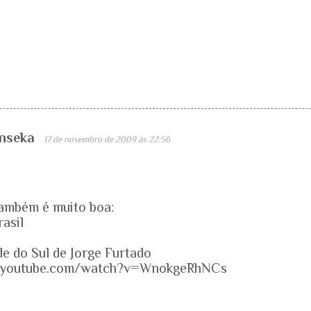
onseka
17 de novembro de 2009 às 22:56
também é muito boa:
asil
e do Sul de Jorge Furtado
w.youtube.com/watch?v=WnokgeRhNCs