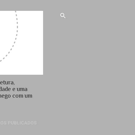
etura,
idade e uma
chego com um
GOS PUBLICADOS