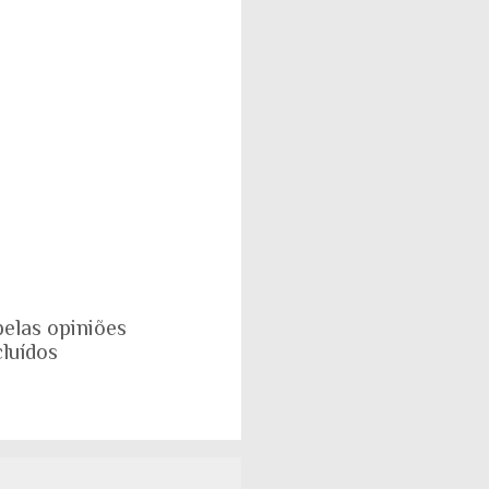
pelas opiniões
luídos