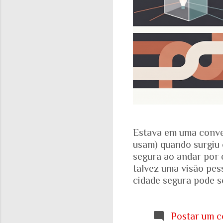
Estava em uma conve
usam) quando surgiu 
segura ao andar por 
talvez uma visão pes
cidade segura pode se
acadêmicos e govern
percepção pessoal. Ou
Locomotiva, divulga
Postar um c