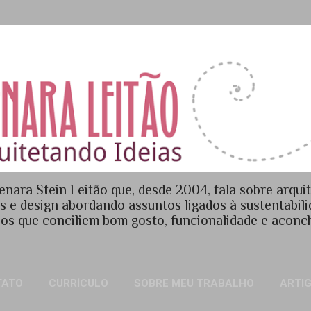
Pular para o conteúdo principal
enara Stein Leitão que, desde 2004, fala sobre arquit
es e design abordando assuntos ligados à sustentabil
os que conciliem bom gosto, funcionalidade e acon
TATO
CURRÍCULO
SOBRE MEU TRABALHO
ARTI