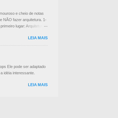
 E, fundamental, é a eta...
amouroso e cheio de notas
 NÃO fazer arquitetura. 1-
imeiro lugar: Arquitetura
s em Miami e Paris. Eles
LEIA MAIS
do em seus escritórios ou em
ctual : Tudo bem, não vou
e maravilhosa que vive para
tes de como eles podem
e fica horas pesquisando
rops Ele pode ser adaptado
 Saúde ...
a idéia interessante.
LEIA MAIS