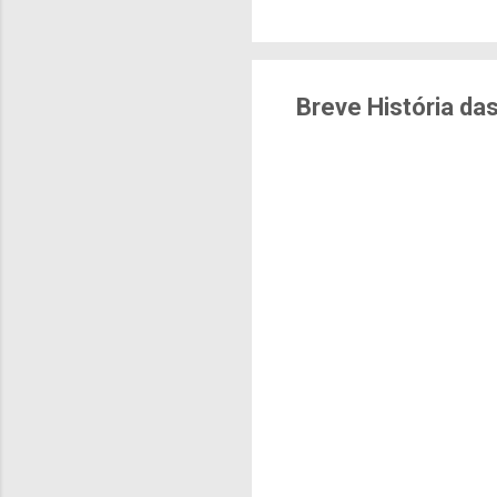
brasileiras sentem m
pesquisa aponta que 
deslocamentos urbano
sensação isolada. Se p
Breve História das