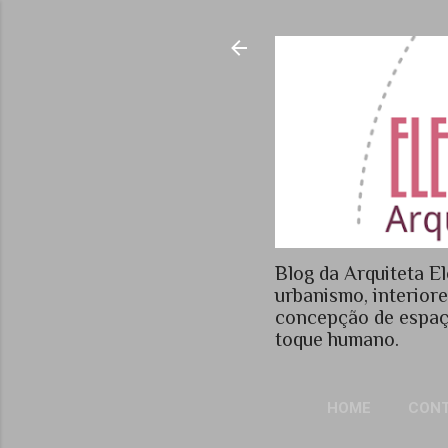
Blog da Arquiteta El
urbanismo, interior
concepção de espaç
toque humano.
HOME
CON