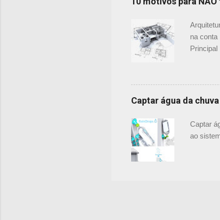
10 motivos para NÃO 
vamos ficar amigões, mas é
Arquitet
na conta
Principa
não é um
são a min
escritóri
ganhar r
Captar água da chuva
ajudar o
arrumar s
Captar á
para acha
ao sistem