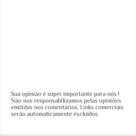
Sua opinião é super importante para nós !
Não nos responsabilizamos pelas opiniões
P
emitidas nos comentários. Links comerciais
o
serão automaticamente excluídos
s
t
a
r