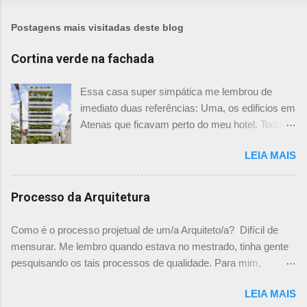
u
m
Postagens mais visitadas deste blog
c
o
Cortina verde na fachada
m
e
Essa casa super simpática me lembrou de
n
imediato duas referências: Uma, os edificios em
t
Atenas que ficavam perto do meu hotel. Todos
á
tinham imensas floreiras que fazia com que
r
LEIA MAIS
ficassem tão simpáticos! Mas olhando com
i
mais foco, me veio a segunda referência. Na
o
verdade as fachadas da frente e fundos são
Processo da Arquitetura
como segundas peles, floreiras que criam um
micro clima super agradável no interior do
Como é o processo projetual de um/a Arquiteto/a? Difícil de
prédio. Justo como a casa do colega Oscar
mensurar. Me lembro quando estava no mestrado, tinha gente
Muller. Eu juro que tenho fotos no computador,
pesquisando os tais processos de qualidade. Para mim,
mas não consegui acha-las para colocar aqui. A
mensurar quantitativamente o processo de projetar, na época,
dele é uma casa de vila e, na parte dos fundos,
LEIA MAIS
me parecia surreal. Já escrevi aqui um chamado sobre "Como
tem uma cortina de metal onde as plantas, em