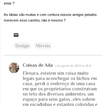
estar ?
As ideias são muitas e com certeza nossos amigos peludos
merecem esse carinho, não é mesmo ?
Design
Móveis
Coisas de Ada
3 de agosto de 2009 às 18:41
C
Elenara, existem sim coisa muito
o
legais para aconchegar os bichos em
m
casa.. perdi o endereço de uma casa
e
em que os proprietarios construiram
no teto dos diversos ambientes, um
n
espaço para seus gatos...eles sobem
t
em escadinhas e estantes coloridas e