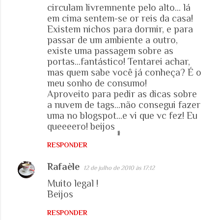
á
circulam livremnente pelo alto... lá
r
em cima sentem-se or reis da casa!
Existem nichos para dormir, e para
i
passar de um ambiente a outro,
o
existe uma passagem sobre as
s
portas...fantástico! Tentarei achar,
mas quem sabe você já conheça? É o
meu sonho de consumo!
Aproveito para pedir as dicas sobre
a nuvem de tags...não consegui fazer
uma no blogspot...e vi que vc fez! Eu
queeeero! beijos
RESPONDER
Rafaèle
12 de julho de 2010 às 17:12
Muito legal !
Beijos
RESPONDER