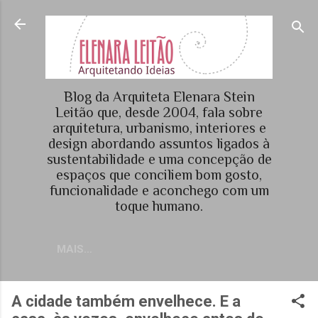
Pular para o conteúdo principal
Blog da Arquiteta Elenara Stein
Leitão que, desde 2004, fala sobre
arquitetura, urbanismo, interiores e
design abordando assuntos ligados à
sustentabilidade e uma concepção de
espaços que conciliem bom gosto,
funcionalidade e aconchego com um
toque humano.
MAIS…
A cidade também envelhece. E a