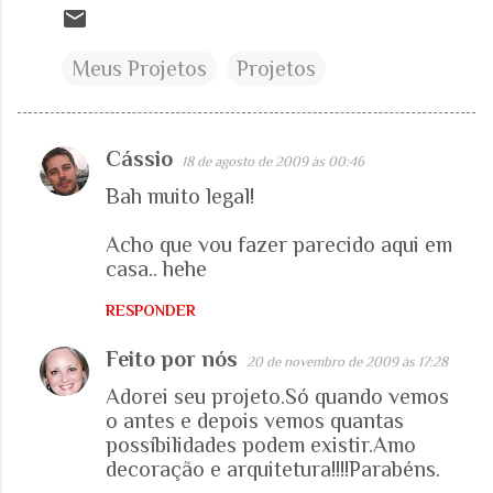
Meus Projetos
Projetos
Cássio
18 de agosto de 2009 às 00:46
C
Bah muito legal!
o
m
Acho que vou fazer parecido aqui em
e
casa.. hehe
n
RESPONDER
t
á
Feito por nós
20 de novembro de 2009 às 17:28
r
Adorei seu projeto.Só quando vemos
i
o antes e depois vemos quantas
possíbilidades podem existir.Amo
o
decoração e arquitetura!!!!Parabéns.
s