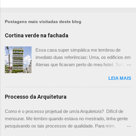
a
r
u
m
Postagens mais visitadas deste blog
c
o
Cortina verde na fachada
m
e
Essa casa super simpática me lembrou de
n
imediato duas referências: Uma, os edificios em
t
Atenas que ficavam perto do meu hotel. Todos
á
tinham imensas floreiras que fazia com que
r
LEIA MAIS
ficassem tão simpáticos! Mas olhando com
i
mais foco, me veio a segunda referência. Na
o
verdade as fachadas da frente e fundos são
Processo da Arquitetura
como segundas peles, floreiras que criam um
micro clima super agradável no interior do
Como é o processo projetual de um/a Arquiteto/a? Difícil de
prédio. Justo como a casa do colega Oscar
mensurar. Me lembro quando estava no mestrado, tinha gente
Muller. Eu juro que tenho fotos no computador,
pesquisando os tais processos de qualidade. Para mim,
mas não consegui acha-las para colocar aqui. A
mensurar quantitativamente o processo de projetar, na época,