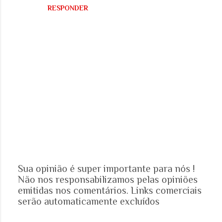
RESPONDER
Sua opinião é super importante para nós !
Não nos responsabilizamos pelas opiniões
P
emitidas nos comentários. Links comerciais
o
serão automaticamente excluídos
s
t