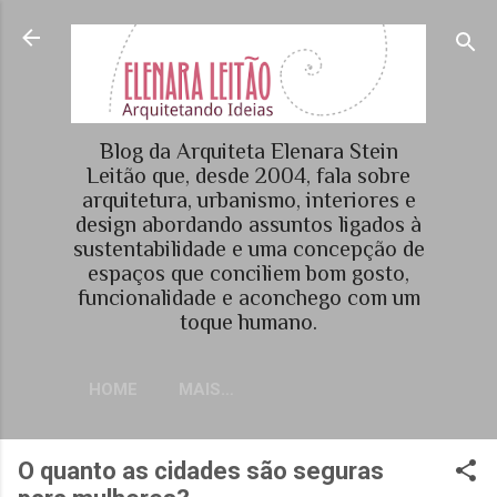
Pular para o conteúdo principal
Blog da Arquiteta Elenara Stein
Leitão que, desde 2004, fala sobre
arquitetura, urbanismo, interiores e
design abordando assuntos ligados à
sustentabilidade e uma concepção de
espaços que conciliem bom gosto,
funcionalidade e aconchego com um
toque humano.
HOME
MAIS…
O quanto as cidades são seguras