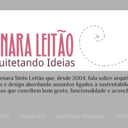
Pular para o conteúdo principal
enara Stein Leitão que, desde 2004, fala sobre arquit
es e design abordando assuntos ligados à sustentabil
os que conciliem bom gosto, funcionalidade e acon
TATO
CURRÍCULO
SOBRE MEU TRABALHO
ARTI