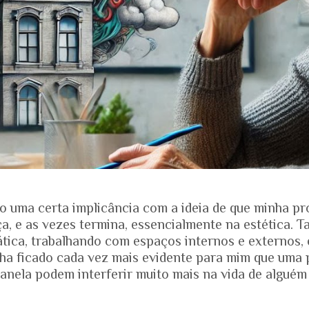
o uma certa implicância com a ideia de que minha pr
, e as vezes termina, essencialmente na estética. T
ática, trabalhando com espaços internos e externos, 
nha ficado cada vez mais evidente para mim que uma 
anela podem interferir muito mais na vida de alguém
ias dos projetos. Quando falamos de envelhecimento, 
e nos mostra que o Brasil está envelhecendo rapidam