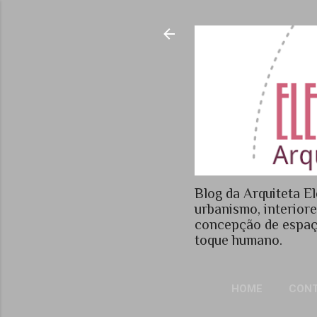
Blog da Arquiteta El
urbanismo, interior
concepção de espaç
toque humano.
HOME
CON