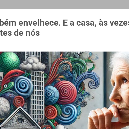
MAIS…
CURSO ESPAÇO & ESTÍMULO
bém envelhece. E a casa, às veze
tes de nós