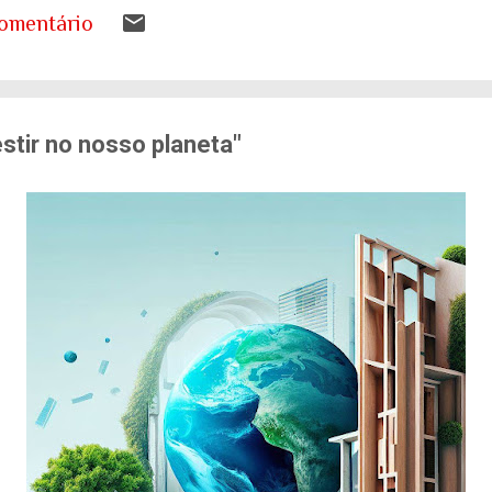
s a desenhar nos livros de geografia já não represen
omentário
ando entender o que isso significa para as nossas ca
tema de saúde. Eu costumo pensar que há uma pergunt
ueremos envelhecer? A resposta da maioria das p...
vestir no nosso planeta"