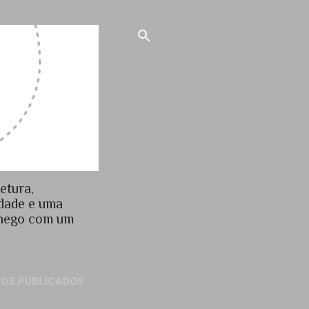
etura,
idade e uma
chego com um
GOS PUBLICADOS