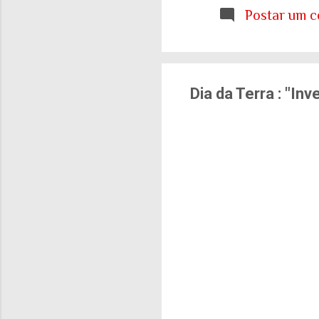
etária que aprendemo
Postar um c
E ainda estamos tent
cidades e para o sis
de tudo isso: onde q
Dia da Terra : "In