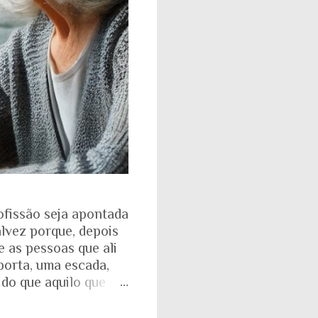
ofissão seja apontada
alvez porque, depois
e as pessoas que ali
porta, uma escada,
 do que aquilo que
isso fica ainda mais
ente. Aquela pirâmide