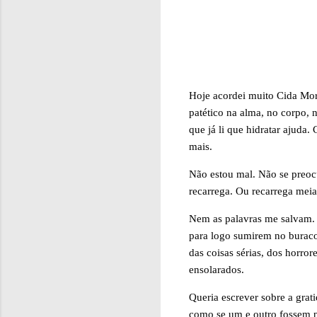
Hoje acordei muito Cida Mor
patético na alma, no corpo,
que já li que hidratar ajuda
mais.
Não estou mal. Não se preoc
recarrega. Ou recarrega meia
Nem as palavras me salvam. 
para logo sumirem no buraco 
das coisas sérias, dos horr
ensolarados.
Queria escrever sobre a grat
como se um e outro fossem p