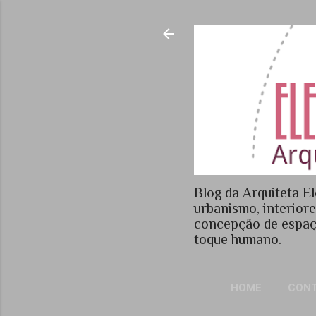
Blog da Arquiteta El
urbanismo, interior
concepção de espaç
toque humano.
HOME
CON