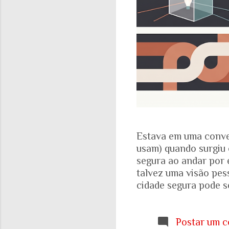
Estava em uma conve
usam) quando surgiu 
segura ao andar por 
talvez uma visão pes
cidade segura pode se
acadêmicos e govern
percepção pessoal. Ou
Locomotiva, divulga
Postar um c