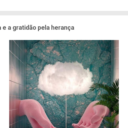
edo de sofrer violência quando se deslocam pela cid
71% das mulheres já sofreram algum tipo de violênci
s. Entre mulheres negras e LBT, os índices sobem a
er...
 e a gratidão pela herança