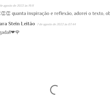
de agosto de 2022 às 19:11
👏👏 quanta inspiração e reflexão, adorei o texto, o
ara Stein Leitão
7 de agosto de 2022 às 07:44
gada!!❤🌹