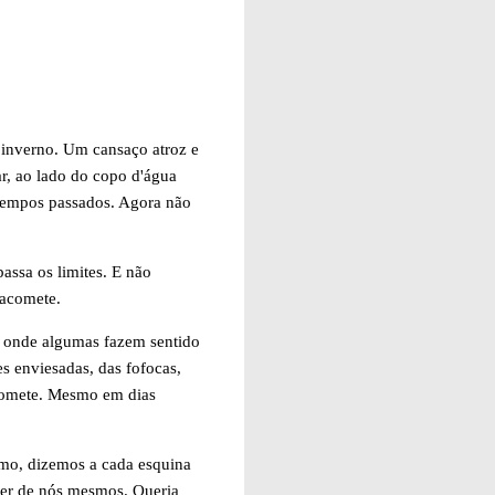
 inverno. Um cansaço atroz e
r, ao lado do copo d'água
 tempos passados. Agora não
assa os limites. E não
 acomete.
s onde algumas fazem sentido
s enviesadas, das fofocas,
acomete. Mesmo em dias
 amo, dizemos a cada esquina
der de nós mesmos. Queria