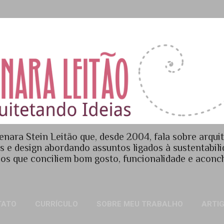
Pular para o conteúdo principal
enara Stein Leitão que, desde 2004, fala sobre arquit
es e design abordando assuntos ligados à sustentabil
os que conciliem bom gosto, funcionalidade e acon
TATO
CURRÍCULO
SOBRE MEU TRABALHO
ARTI