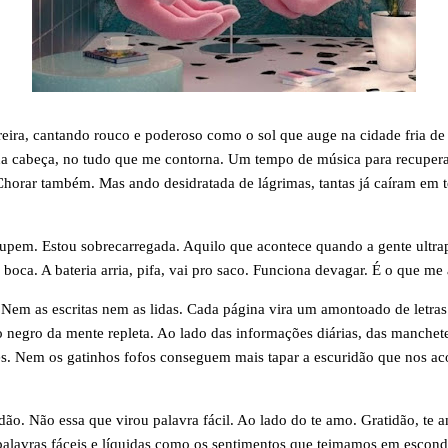
eira, cantando rouco e poderoso como o sol que auge na cidade fria de
 na cabeça, no tudo que me contorna. Um tempo de música para recupera
. Chorar também. Mas ando desidratada de lágrimas, tantas já caíram em
upem. Estou sobrecarregada. Aquilo que acontece quando a gente ultrap
 boca. A bateria arria, pifa, vai pro saco. Funciona devagar. É o que me
Nem as escritas nem as lidas. Cada página vira um amontoado de letra
negro da mente repleta. Ao lado das informações diárias, das manchete
ores. Nem os gatinhos fofos conseguem mais tapar a escuridão que nos 
idão. Não essa que virou palavra fácil. Ao lado do te amo. Gratidão, te
alavras fáceis e líquidas como os sentimentos que teimamos em escon