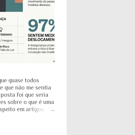
que quase todos
se que não me sentia
posta foi que seria
res sobre o que é uma
espeito em artigos
dade. É mesmo
a com o Instituto
: que 97% das