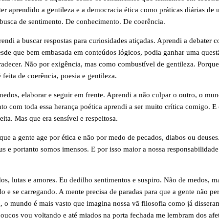
ter aprendido a gentileza e a democracia ética como práticas diárias de 
a busca de sentimento. De conhecimento. De coerência.
rendi a buscar respostas para curiosidades atiçadas. Aprendi a debate
desde que bem embasada em conteúdos lógicos, podia ganhar uma questã
agradecer. Não por exigência, mas como combustível de gentileza. Porque 
 feita de coerência, poesia e gentileza.
edos, elaborar e seguir em frente. Aprendi a não culpar o outro, o mu
o com toda essa herança poética aprendi a ser muito crítica comigo. E
ita. Mas que era sensível e respeitosa.
e que a gente age por ética e não por medo de pecados, diabos ou deuses
 e portanto somos imensos. E por isso maior a nossa responsabilidade
.
os, lutas e amores. Eu dedilho sentimentos e suspiro. Não de medos, m
o e se carregando. A mente precisa de paradas para que a gente não p
a, o mundo é mais vasto que imagina nossa vã filosofia como já dissera
poucos vou voltando e até miados na porta fechada me lembram dos afe