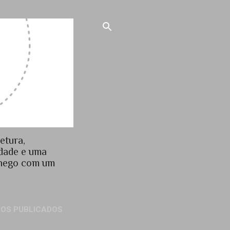
etura,
idade e uma
chego com um
GOS PUBLICADOS