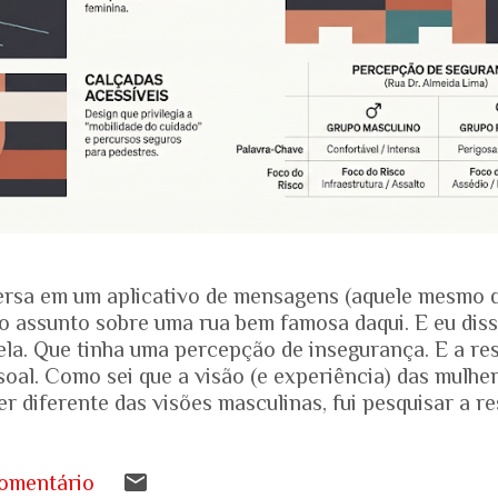
rsa em um aplicativo de mensagens (aquele mesmo 
o assunto sobre uma rua bem famosa daqui. E eu dis
ela. Que tinha uma percepção de insegurança. E a res
soal. Como sei que a visão (e experiência) das mulhe
r diferente das visões masculinas, fui pesquisar a r
amentais recentes para entender mais sobre a reali
.... Pesquisa do Instituto Patrícia Galvão em parceri
da em setembro de 2024, mostrou um dado alarmante
omentário