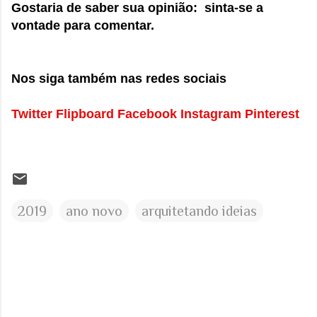
Gostaria de saber sua opinião: sinta-se a
vontade para comentar.
Nos siga também nas redes sociais
Twitter
Flipboard
Facebook
Instagram
Pinterest
2019
ano novo
arquitetando ideias
C
o
m
e