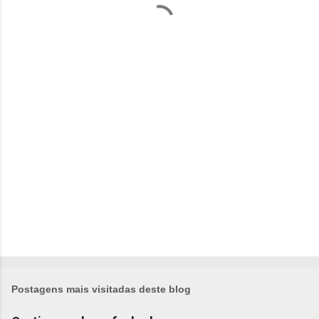
n
t
á
r
i
o
s
Postagens mais visitadas deste blog