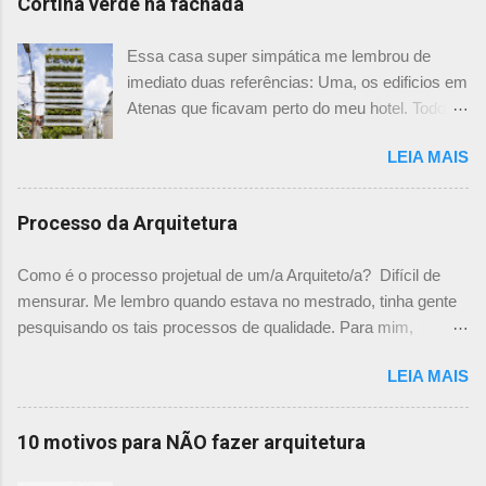
Cortina verde na fachada
Essa casa super simpática me lembrou de
imediato duas referências: Uma, os edificios em
Atenas que ficavam perto do meu hotel. Todos
tinham imensas floreiras que fazia com que
LEIA MAIS
ficassem tão simpáticos! Mas olhando com
mais foco, me veio a segunda referência. Na
verdade as fachadas da frente e fundos são
Processo da Arquitetura
como segundas peles, floreiras que criam um
micro clima super agradável no interior do
Como é o processo projetual de um/a Arquiteto/a? Difícil de
prédio. Justo como a casa do colega Oscar
mensurar. Me lembro quando estava no mestrado, tinha gente
Muller. Eu juro que tenho fotos no computador,
pesquisando os tais processos de qualidade. Para mim,
mas não consegui acha-las para colocar aqui. A
mensurar quantitativamente o processo de projetar, na época,
dele é uma casa de vila e, na parte dos fundos,
LEIA MAIS
me parecia surreal. Já escrevi aqui um chamado sobre "Como
tem uma cortina de metal onde as plantas, em
você projeta? " onde expliquei mais ou menos como funciona
geral trepadeiras, se mesclam e criam um
o meu processo. E agora achei um guia rápido falando sobre
10 motivos para NÃO fazer arquitetura
efeito super interessante. Não achei mais
isso nesse site , descrevendo exatamente o Processo de
referências sobre esse projeto no site e não sei
Projetar. Vale a visita para visualizar a quantidade de material