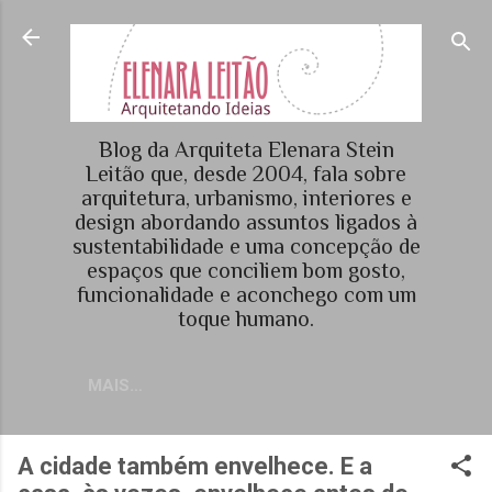
Pular para o conteúdo principal
Blog da Arquiteta Elenara Stein
Leitão que, desde 2004, fala sobre
arquitetura, urbanismo, interiores e
design abordando assuntos ligados à
sustentabilidade e uma concepção de
espaços que conciliem bom gosto,
funcionalidade e aconchego com um
toque humano.
MAIS…
A cidade também envelhece. E a