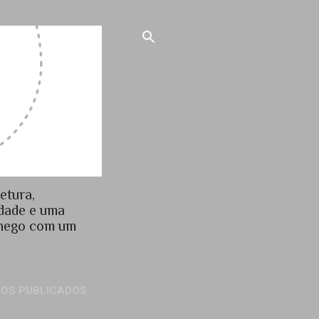
etura,
idade e uma
chego com um
GOS PUBLICADOS