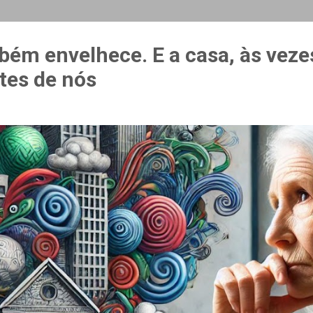
MAIS…
CURSO ESPAÇO & ESTÍMULO
bém envelhece. E a casa, às veze
tes de nós