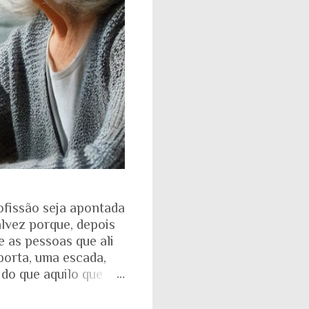
ofissão seja apontada
alvez porque, depois
e as pessoas que ali
porta, uma escada,
 do que aquilo que
isso fica ainda mais
ente. Aquela pirâmide