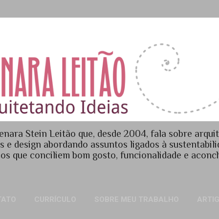
Pular para o conteúdo principal
enara Stein Leitão que, desde 2004, fala sobre arquit
es e design abordando assuntos ligados à sustentabil
os que conciliem bom gosto, funcionalidade e acon
TATO
CURRÍCULO
SOBRE MEU TRABALHO
ARTI