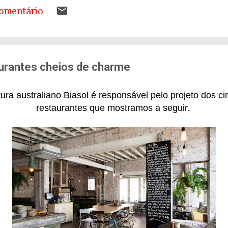
s a desenhar nos livros de geografia já não represen
omentário
ando entender o que isso significa para as nossas ca
tema de saúde. Eu costumo pensar que há uma pergunt
ueremos envelhecer? A resposta da maioria das p...
aurantes cheios de charme
etura australiano Biasol é responsável pelo projeto dos 
restaurantes que mostramos a seguir.