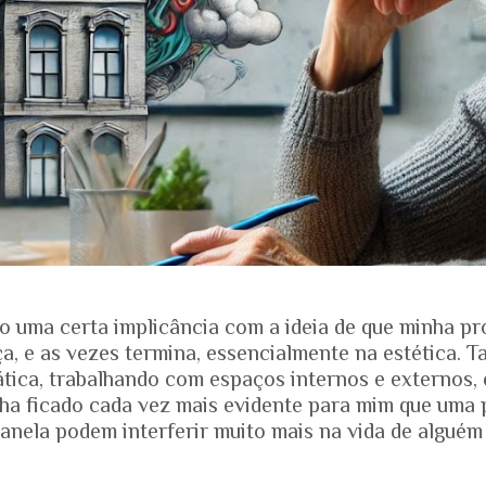
o uma certa implicância com a ideia de que minha pr
, e as vezes termina, essencialmente na estética. T
ática, trabalhando com espaços internos e externos, 
nha ficado cada vez mais evidente para mim que uma 
anela podem interferir muito mais na vida de alguém
ias dos projetos. Quando falamos de envelhecimento, 
e nos mostra que o Brasil está envelhecendo rapidam