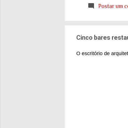
etária que aprendemo
Postar um c
E ainda estamos tent
cidades e para o sis
de tudo isso: onde q
Cinco bares rest
O escritório de arquit