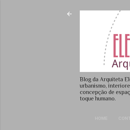
Blog da Arquiteta El
urbanismo, interior
concepção de espaç
toque humano.
HOME
CON