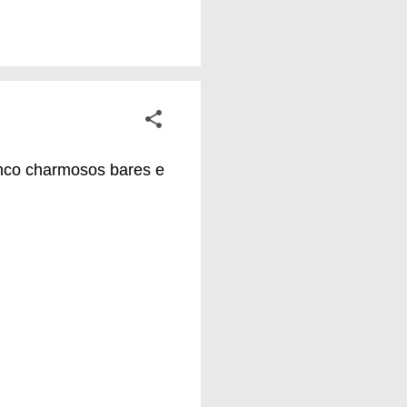
ta o país que temos.
sas, para as nossas
a simples por trás
cinco charmosos bares e