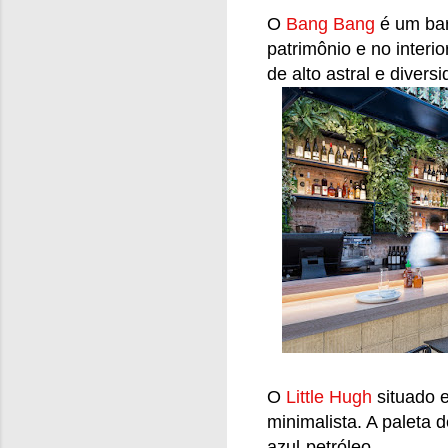
O
Bang Bang
é um bar
patrimônio e no interi
de alto astral e divers
O
Little Hugh
situado 
minimalista. A paleta 
azul-petróleo.