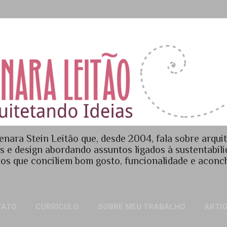
Pular para o conteúdo principal
enara Stein Leitão que, desde 2004, fala sobre arquit
es e design abordando assuntos ligados à sustentabil
os que conciliem bom gosto, funcionalidade e acon
TATO
CURRÍCULO
SOBRE MEU TRABALHO
ARTI