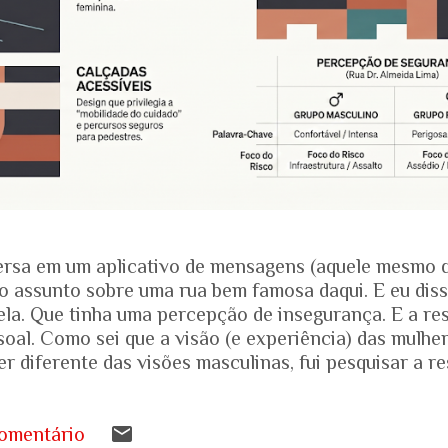
rsa em um aplicativo de mensagens (aquele mesmo 
o assunto sobre uma rua bem famosa daqui. E eu dis
ela. Que tinha uma percepção de insegurança. E a res
soal. Como sei que a visão (e experiência) das mulhe
r diferente das visões masculinas, fui pesquisar a r
amentais recentes para entender mais sobre a reali
.... Pesquisa do Instituto Patrícia Galvão em parceri
da em setembro de 2024, mostrou um dado alarmante
omentário