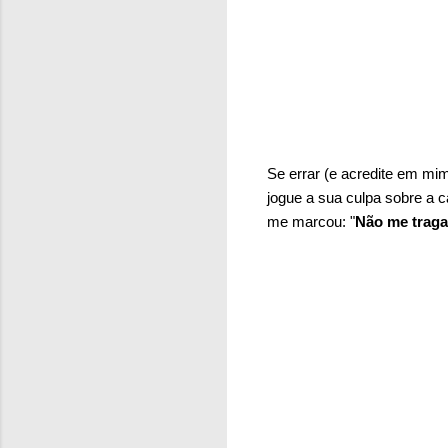
Se errar (e acredite em mi
jogue a sua culpa sobre a 
me marcou: "
Não me traga