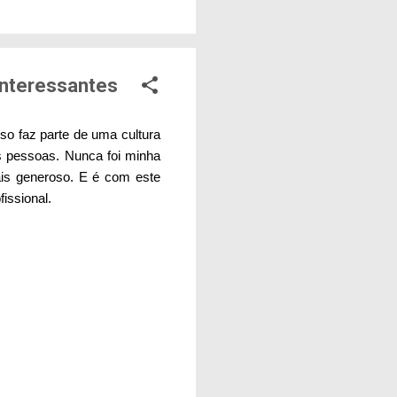
ade. A mesma
a durante seus
inda mais. Isso não é
interessantes
so faz parte de uma cultura
s pessoas. Nunca foi minha
ais generoso. E é com este
issional.