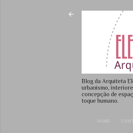
Blog da Arquiteta El
urbanismo, interior
concepção de espaç
toque humano.
HOME
CON