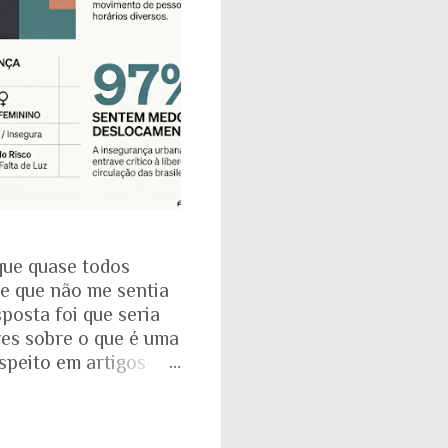
que quase todos
se que não me sentia
posta foi que seria
res sobre o que é uma
espeito em artigos
dade. É mesmo
a com o Instituto
: que 97% das