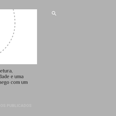
etura,
idade e uma
chego com um
GOS PUBLICADOS