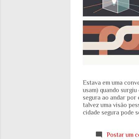
Estava em uma conve
usam) quando surgiu 
segura ao andar por 
talvez uma visão pes
cidade segura pode se
acadêmicos e govern
percepção pessoal. Ou
Locomotiva, divulga
Postar um c