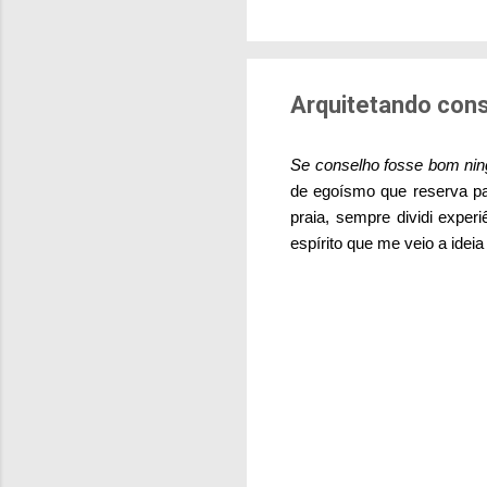
brasileiras sentem m
pesquisa aponta que 
deslocamentos urbano
sensação isolada. Se p
Arquitetando con
Se conselho fosse bom nin
de egoísmo que reserva pa
praia, sempre dividi expe
espírito que me veio a idei