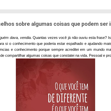
edo de sofrer violência quando se deslocam pela cid
71% das mulheres já sofreram algum tipo de violênci
s. Entre mulheres negras e LBT, os índices sobem a
er...
selhos sobre algumas coisas que podem ser 
guém dava, vendia.
Quantas vezes você já não ouviu esta frase? Is
ra si o conhecimento que poderia estar espalhado e ajudando mai
riências e conhecimento porque sempre acreditei em um mundo m
a de compartilhar algumas coisas que constatei na vida. Pessoal e prof